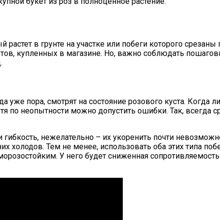
пной букет из роз в полноценное растение.
 растет в грунте на участке или побеги которого срезаны
етов, купленных в магазине. Но, важно соблюдать пошаго
.
а уже пора, смотрят на состояние розового куста. Когда л
отя по неопытности можно допустить ошибки. Так, всегда 
и гибкость, нежелательно – их укоренить почти невозможн
их холодов. Тем не менее, использовать оба этих типа поб
, морозостойким. У него будет сниженная сопротивляемост