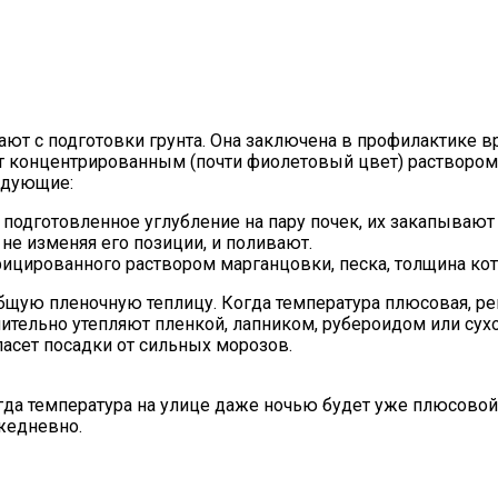
ют с подготовки грунта. Она заключена в профилактике вр
т концентрированным (почти фиолетовый цвет) раствором
едующие:
подготовленное углубление на пару почек, их закапывают п
не изменяя его позиции, и поливают.
ицированного раствором марганцовки, песка, толщина ко
щую пленочную теплицу. Когда температура плюсовая, рег
нительно утепляют пленкой, лапником, рубероидом или сухо
пасет посадки от сильных морозов.
гда температура на улице даже ночью будет уже плюсовой. 
жедневно.