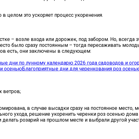
о в целом это ускоряет процесс укоренения.
тке – возле входа или дорожек, под забором. Но, всегда 
место было сразу постоянным – тогда пересаживать молоды
ков есть, они заключены в следующем:
ые дни по лунному календарю 2026 года садоводов и ого
Благоприятные дни для черенкования роз осень
 ветров;
ормирована, в случае высадки сразу на постоянное место,
ьного ухода, решение укоренить черенки роз осенью дома
 делать розарий на прошлом месте и выбрали другой участ