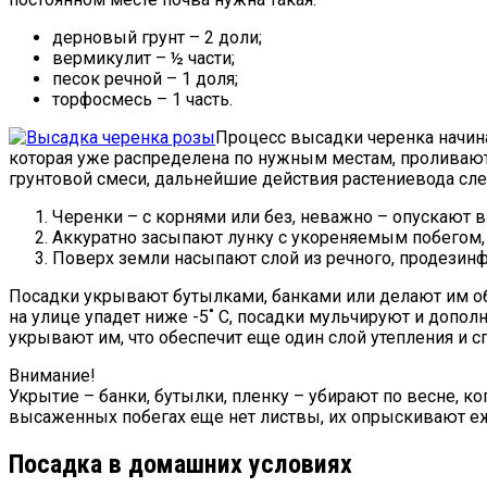
дерновый грунт – 2 доли;
вермикулит – ½ части;
песок речной – 1 доля;
торфосмесь – 1 часть.
Процесс высадки черенка начина
которая уже распределена по нужным местам, проливаю
грунтовой смеси, дальнейшие действия растениевода сл
Черенки – с корнями или без, неважно – опускают в 
Аккуратно засыпают лунку с укореняемым побегом, 
Поверх земли насыпают слой из речного, продезинф
Посадки укрывают бутылками, банками или делают им об
на улице упадет ниже -5˚ C, посадки мульчируют и допол
укрывают им, что обеспечит еще один слой утепления и с
Внимание!
Укрытие – банки, бутылки, пленку – убирают по весне, ко
высаженных побегах еще нет листвы, их опрыскивают е
Посадка в домашних условиях