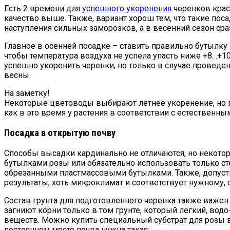
Есть 2 времени для
успешного укоренения
черенков краси
качество выше. Также, вариант хорош тем, что такие пос
наступления сильных заморозков, а в весенний сезон сра
Главное в осенней посадке – ставить правильно бутылку 
чтобы температура воздуха не успела упасть ниже +8…+1
успешно укоренить черенки, но только в случае проведе
весны.
На заметку!
Некоторые цветоводы выбирают летнее укоренение, но по 
как в это время у растения в соответствии с естественн
Посадка в открытую почву
Способы высадки кардинально не отличаются, но некотор
бутылками розы или обязательно использовать только сте
обрезанными пластмассовыми бутылками. Также, допустим
результаты, хоть микроклимат и соответствует нужному, 
Состав грунта для подготовленного черенка также важен
загниют корни только в том грунте, который легкий, во
веществ. Можно купить специальный субстрат для розы в
постоянном месте почва нужна такая: