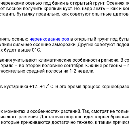
черенками осенью под банки в открытый грунт. Осенняя п
ет весной получить крепкий куст.
Но, надо знать – как и к
ставить бутылку правильно, как советуют опытные цветов
олнять осенью
черенкование роз
в открытый грунт под бут
тупили сильные осенние заморозки. Другие советуют подож
ух будет выше 0˚ C.
ания учитывают климатические особенности региона. В ср
 Урале – во второй половине сентября. Южные регионы – п
тносительно средней полосы на 1-2 недели.
ов кустарника +12…+17˚ C. В это время процесс корнеобра
 моментах и особенностях растений. Так, смотрят не толь
ринского растения. Достаточно хорошо идет корнеобразова
, которые приживаются достаточно тяжело, к таким причис