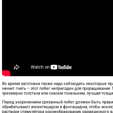
Во время заготовки также надо соблюдать некоторые пра
начнет гнить – этот побег непригоден для проращивания
чрезмерно толстым или совсем тоненьким, лучшая толщина 
Перед укоренением срезанный побег должен быть правил
обрабатывают инсектицидом и фунгицидом, чтобы исключи
растворе стимулятора корнеобразования, разведенного в