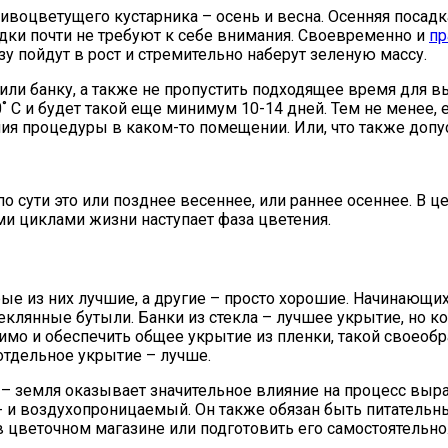
воцветущего кустарника – осень и весна. Осенняя посадка
адки почти не требуют к себе внимания. Своевременно и
пр
зу пойдут в рост и стремительно наберут зеленую массу.
или банку, а также не пропустить подходящее время для вы
0˚ C и будет такой еще минимум 10-14 дней. Тем не менее
ния процедуры в каком-то помещении. Или, что также допу
сути это или позднее весеннее, или раннее осеннее. В це
ыми циклами жизни наступает фаза цветения.
ые из них лучшие, а другие – просто хорошие. Начинающи
клянные бутыли. Банки из стекла – лучшее укрытие, но ко
о и обеспечить общее укрытие из пленки, такой своеобра
отдельное укрытие – лучше.
 – земля оказывает значительное влияние на процесс выра
до- и воздухопроницаемый. Он также обязан быть питател
 цветочном магазине или подготовить его самостоятельно.