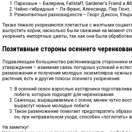
Парковые – Балерина, Fallstaff, Gardener’s Friend и 
Чайно-гибридные – Ла Франс, Александр, Пер Гюнт,
Ремонтантные разновидности – Георг Диксон, Ульри
Также тяжело укореняются плетистые с желтыми соцветия
выпустить корни, насколько были свежими на момент ста
укоренить импортные цветы, так как они были обработа
Позитивные стороны осеннего черенкова
Подавляющее большинство растениеводов сторонники мне
утверждения – взаимная связь погодных условий и есте
размножения и получения молодых экземпляров нужных с
растения, есть и другие плюсы осеннего укоренения:
В осенний сезон взрослые кустарники подготавлива
побеги, которые подходят для черенкования.
Саженцы, выращиваемые с осени, менее чутко восп
вырастут новые молодые побеги.
Такое размножение помогает предотвратить образо
он, при неправильном уходе, способен «поглотить»
На заметку!