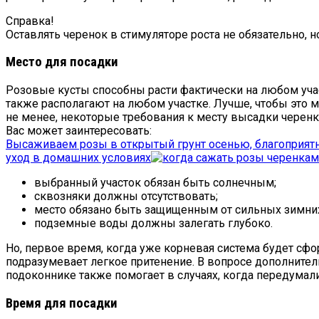
Справка!
Оставлять черенок в стимуляторе роста не обязательно, н
Место для посадки
Розовые кусты способны расти фактически на любом учас
также располагают на любом участке. Лучше, чтобы это 
не менее, некоторые требования к месту высадки черен
Вас может заинтересовать:
Высаживаем розы в открытый грунт осенью, благоприятн
уход в домашних условиях
выбранный участок обязан быть солнечным;
сквозняки должны отсутствовать;
место обязано быть защищенным от сильных зимних
подземные воды должны залегать глубоко.
Но, первое время, когда уже корневая система будет сф
подразумевает легкое притенение. В вопросе дополнител
подоконнике также помогает в случаях, когда передумали
Время для посадки