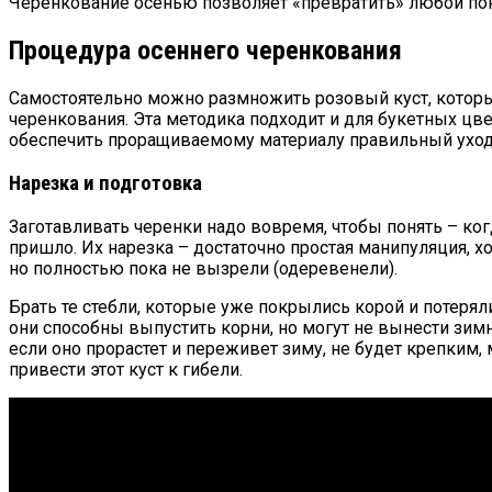
Черенкование осенью позволяет «превратить» любой поку
Процедура осеннего черенкования
Самостоятельно можно размножить розовый куст, который
черенкования. Эта методика подходит и для букетных цв
обеспечить проращиваемому материалу правильный уход
Нарезка и подготовка
Заготавливать черенки надо вовремя, чтобы понять – когд
пришло. Их нарезка – достаточно простая манипуляция, х
но полностью пока не вызрели (одеревенели).
Брать те стебли, которые уже покрылись корой и потерял
они способны выпустить корни, но могут не вынести зимн
если оно прорастет и переживет зиму, не будет крепким
привести этот куст к гибели.