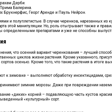
Абрахам Дерби.
 Прима Балерина.
х Брукнерфис, Георг Аренде и Пауль Нейрон.
ми и полуплетистые. В случае черенков, нарезанных из к
рта этой манипуляции. Но, роль отыгрывает также и прави
ны определенными препаратами и уже не способны выпусти
ния
ния, что осенний вариант черенкования – лучший способ
ственных циклов жизни растения. Кроме указанного, прис
ортов осенью. Кроме того, что такие растения в итоге в
ют к зимовке – выполняют обработку инсектицидами, срез
ринимают зимние морозы. Даже при повреждении наземной
вание «диких» корней – подавляющую часть кустов краси
 выведенный «культурный» сорт.