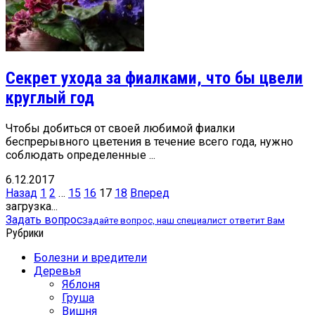
Секрет ухода за фиалками, что бы цвели
круглый год
Чтобы добиться от своей любимой фиалки
беспрерывного цветения в течение всего года, нужно
соблюдать определенные ...
6.12.2017
Пагинация
Назад
1
2
…
15
16
17
18
Вперед
записей
загрузка...
Задать вопрос
Задайте вопрос, наш специалист ответит Вам
Рубрики
Болезни и вредители
Деревья
Яблоня
Груша
Вишня