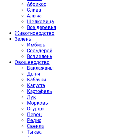
Абрикос
Слива
Алыча
Шелковица
Все деревья
Животноводство
Зелень
Имбирь
Сельдерей
Вся зелень
Овощеводство
Баклажаны
Дыня
Кабачки
Капуста
Картофель
Лук
Морковь
Огурцы
Перец
Редис
Свекла
Тыква