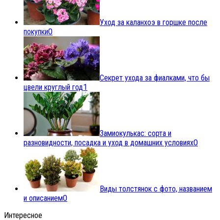
Уход за каланхоэ в горшке после
покупки
0
Секрет ухода за фиалками, что бы
цвели круглый год
1
Замиокулькас: сорта и
разновидности, посадка и уход в домашних условиях
0
Виды толстянок с фото, названием
и описанием
0
Интересное