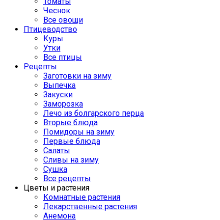
Томаты
Чеснок
Все овощи
Птицеводство
Куры
Утки
Все птицы
Рецепты
Заготовки на зиму
Выпечка
Закуски
Заморозка
Лечо из болгарского перца
Вторые блюда
Помидоры на зиму
Первые блюда
Салаты
Сливы на зиму
Сушка
Все рецепты
Цветы и растения
Комнатные растения
Лекарственные растения
Анемона