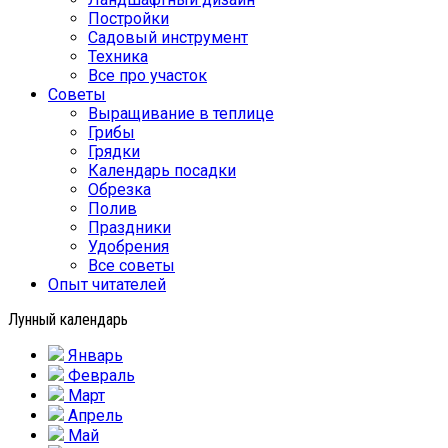
Постройки
Садовый инструмент
Техника
Все про участок
Советы
Выращивание в теплице
Грибы
Грядки
Календарь посадки
Обрезка
Полив
Праздники
Удобрения
Все советы
Опыт читателей
Лунный календарь
Январь
Февраль
Март
Апрель
Май