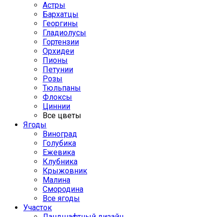
Астры
Бархатцы
Георгины
Гладиолусы
Гортензии
Орхидеи
Пионы
Петунии
Розы
Тюльпаны
Флоксы
Циннии
Все цветы
Ягоды
Виноград
Голубика
Ежевика
Клубника
Крыжовник
Малина
Смородина
Все ягоды
Участок
Ландшафтный дизайн