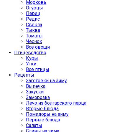
Морковь
Огурцы
Перец
Редис
Свекла
Тыква
Томаты
Чеснок
Все овощи
Птицеводство
Куры
Утки
Все птицы
Рецепты
Заготовки на зиму
Выпечка
Закуски
Заморозка
Лечо из болгарского перца
Вторые блюда
Помидоры на зиму
Первые блюда
Салаты
Сливы на зиму