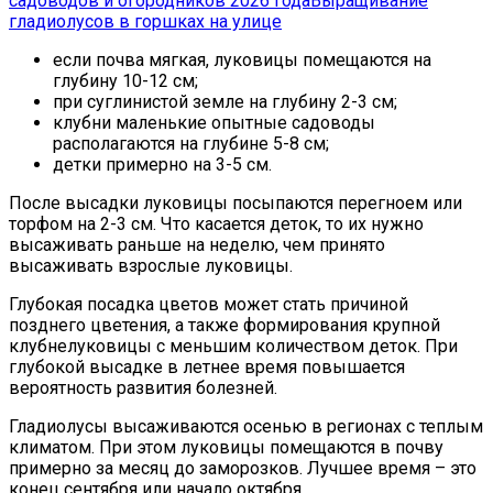
садоводов и огородников 2026 года
Выращивание
гладиолусов в горшках на улице
если почва мягкая, луковицы помещаются на
глубину 10-12 см;
при суглинистой земле на глубину 2-3 см;
клубни маленькие опытные садоводы
располагаются на глубине 5-8 см;
детки примерно на 3-5 см.
После высадки луковицы посыпаются перегноем или
торфом на 2-3 см. Что касается деток, то их нужно
высаживать раньше на неделю, чем принято
высаживать взрослые луковицы.
Глубокая посадка цветов может стать причиной
позднего цветения, а также формирования крупной
клубнелуковицы с меньшим количеством деток. При
глубокой высадке в летнее время повышается
вероятность развития болезней.
Гладиолусы высаживаются осенью в регионах с теплым
климатом. При этом луковицы помещаются в почву
примерно за месяц до заморозков. Лучшее время – это
конец сентября или начало октября.