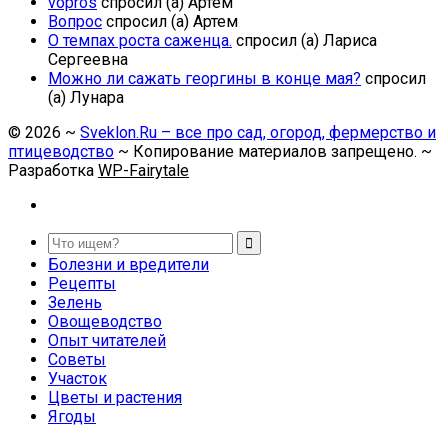
vopros
спросил (а) Артем
Вопрос
спросил (а) Артем
О темпах роста саженца.
спросил (а) Лариса
Сергеевна
Можно ли сажать георгины в конце мая?
спросил
(а) Лунара
©
2026
~
Sveklon.Ru – все про сад, огород, фермерство и
птицеводство
~ Копирование материалов запрещено. ~
Разработка
WP-Fairytale
Болезни и вредители
Рецепты
Зелень
Овощеводство
Опыт читателей
Советы
Участок
Цветы и растения
Ягоды