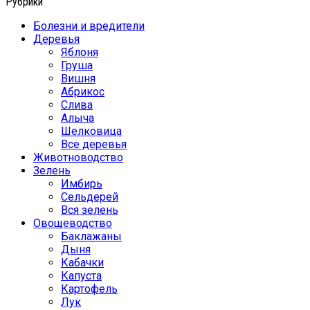
Рубрики
Болезни и вредители
Деревья
Яблоня
Груша
Вишня
Абрикос
Слива
Алыча
Шелковица
Все деревья
Животноводство
Зелень
Имбирь
Сельдерей
Вся зелень
Овощеводство
Баклажаны
Дыня
Кабачки
Капуста
Картофель
Лук