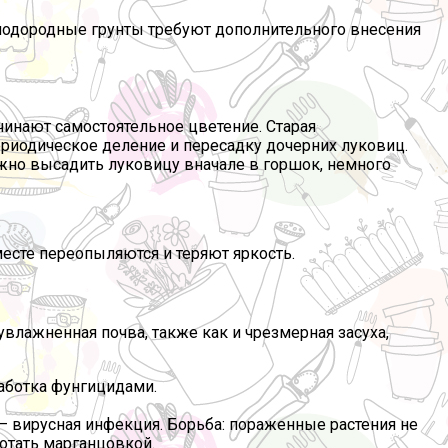
плодородные грунты требуют дополнительного внесения
чинают самостоятельное цветение. Старая
ериодическое деление и пересадку дочерних луковиц.
ожно высадить луковицу вначале в горшок, немного
месте переопыляются и теряют яркость.
влажненная почва, также как и чрезмерная засуха,
работка фунгицидами.
 – вирусная инфекция. Борьба: пораженные растения не
отать марганцовкой.