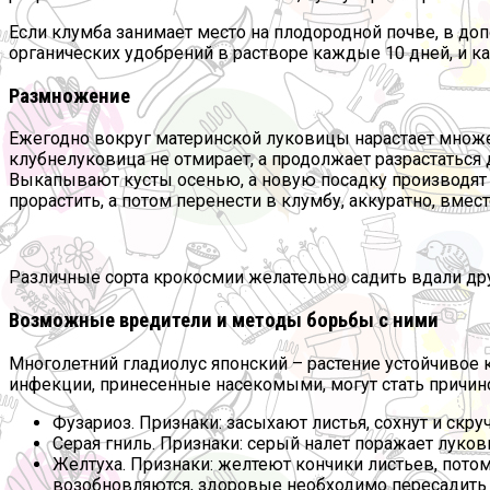
Если клумба занимает место на плодородной почве, в д
органических удобрений в растворе каждые 10 дней, и к
Размножение
Ежегодно вокруг материнской луковицы нарастает множе
клубнелуковица не отмирает, а продолжает разрастаться
Выкапывают кусты осенью, а новую посадку производят в
прорастить, а потом перенести в клумбу, аккуратно, вме
Различные сорта крокосмии желательно садить вдали дру
Возможные вредители и методы борьбы с ними
Многолетний гладиолус японский – растение устойчивое к
инфекции, принесенные насекомыми, могут стать причин
Фузариоз. Признаки: засыхают листья, сохнут и скр
Серая гниль. Признаки: серый налет поражает луков
Желтуха. Признаки: желтеют кончики листьев, потом
возобновляются, здоровые необходимо пересадить 