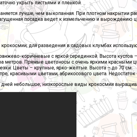
аточно укрыть листьями и пленкой.
раняется лучше, чем выкопанная. При плотном накрытии р
 загущенная посадка ведет к измельчению и вырождению ц
 крокосмии, для разведения в садовых клумбах используют
анжево-коричневые с яркой серединкой. Высота кустов – 
ра метров. Прямые цветоносы с очень яркими красными ц
ки. Цветы – крупные, ярко-желтые. Высота – до 70 см.
етре, красивыми цветами, абрикосового цвета. Недостаток 
х дней небольшое, низкорослые виды крокосмии выращиваю