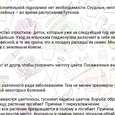
ополнительной подкормке нет необходимости. Скудные, не
алийных – во время распускания бутонов.
ство отростков- деток, которые уже на следующий год на
 дальше. Уход за японским гладиолусом включает в себя п
есной, в те же сроки, что и посадку рассады из семян. М
сте с земляным комом.
г от друга, чтобы сохранить чистоту цвета. Посаженные в
 различного вида заболеваниям. Тем не менее чрезмерно у
ой некоторых болезней.
учиваются цветоносы, тускнеет окраска цветов. Борьба: об
ицу, растение погибает. Причина – переувлажнение.
 все растение превращается в солому и погибает. Причина
на другое место, луковицы и семена перед посевом обраб