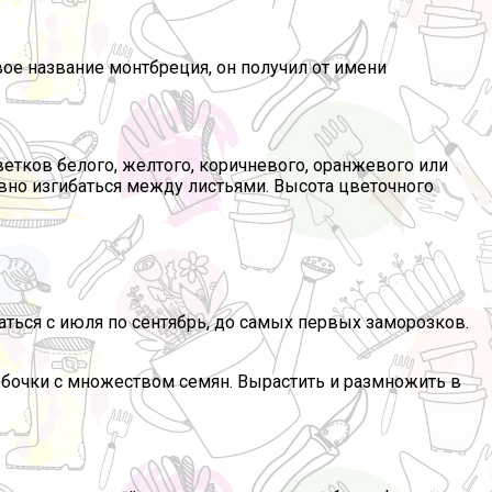
ое название монтбреция, он получил от имени
етков белого, желтого, коричневого, оранжевого или
авно изгибаться между листьями. Высота цветочного
ться с июля по сентябрь, до самых первых заморозков.
бочки с множеством семян. Вырастить и размножить в