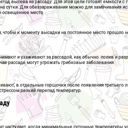
етод высева на рассаду. Для этой цели готовят емкости с 
 на сутки. Для обеззараживания можно для замачивания и
о освещенное место.
 чтобы к моменту высадки на постоянное место прошло не
имают и ухаживают за рассадой, как обычно: полив и разр
чае рассаде могут угрожать грибковые заболевания.
ивают, в отдельные горшочки после появления третьего л
 стрессом резкий перепад температур.
саду
т наступает, когда минимальные суточные температуры ус