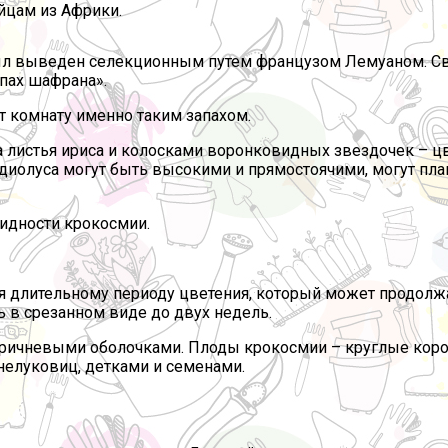
йцам из Африки.
 был выведен селекционным путем французом Лемуаном. Св
апах шафрана».
т комнату именно таким запахом.
а листья ириса и колосками воронковидных звездочек – цв
адиолуса могут быть высокими и прямостоячими, могут пл
видности крокосмии.
я длительному периоду цветения, который может продолжа
ь в срезанном виде до двух недель.
оричневыми оболочками. Плоды крокосмии – круглые коро
елуковиц, детками и семенами.