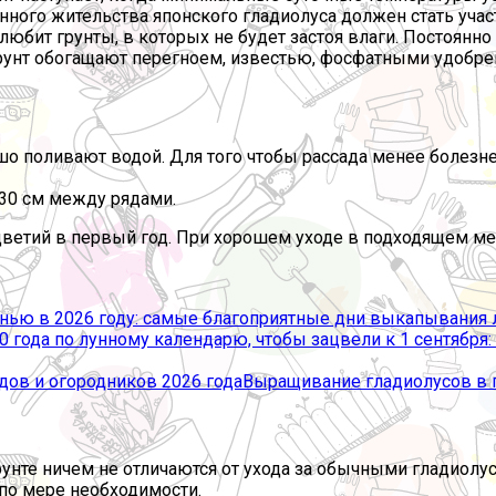
нного жительства японского гладиолуса должен стать учас
юбит грунты, в которых не будет застоя влаги. Постоянно
Грунт обогащают перегноем, известью, фосфатными удобр
 поливают водой. Для того чтобы рассада менее болезнен
-30 см между рядами.
ветий в первый год. При хорошем уходе в подходящем мест
нью в 2026 году: самые благоприятные дни выкапывания
дов и огородников 2026 года
Выращивание гладиолусов в 
рунте ничем не отличаются от ухода за обычными гладиол
по мере необходимости.