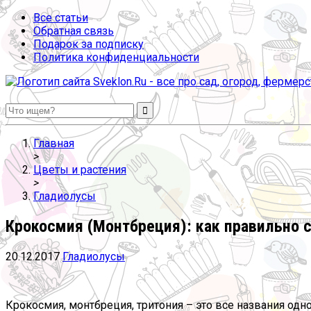
Все статьи
Обратная связь
Подарок за подписку
Политика конфиденциальности
Sveklon.Ru – все про сад, огород, фермерство и птицеводство
Главная
>
Цветы и растения
>
Гладиолусы
Крокосмия (Монтбреция): как правильно 
20.12.2017
Гладиолусы
Крокосмия, монтбреция, тритония – это все названия од