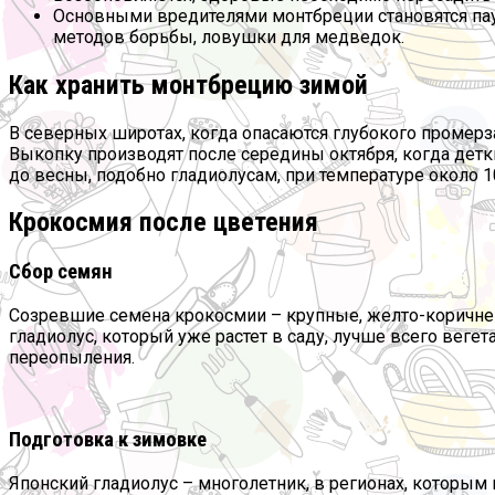
Основными вредителями монтбреции становятся па
методов борьбы, ловушки для медведок.
Как хранить монтбрецию зимой
В северных широтах, когда опасаются глубокого промер
Выкопку производят после середины октября, когда де
до весны, подобно гладиолусам, при температуре около 1
Крокосмия после цветения
Сбор семян
Созревшие семена крокосмии – крупные, желто-коричнев
гладиолус, который уже растет в саду, лучше всего веге
переопыления.
Подготовка к зимовке
Японский гладиолус – многолетник, в регионах, которы