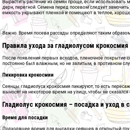
Вырастить растение из семян проще, если использовать м
дерн, перегной. Семена перед посевом следует замочить
емкость укрывают пленкой и помещают в теплое, хорош
Важно. Время посева рассады определяют таким образом,
Правила ухода за гладиолусом крокосмия
После появления первых всходов, пленочное покрытие сн
постоянно был влажным, но не залитым, в противном слу
Пикировка крокосмии
Сеянцы гладиолуса крокосмия пикируют, то есть пересаж
выносят на некоторое время на улицу, чтобы не сказался
Гладиолус крокосмия – посадка и уход в 
Время для посадки
Подходящее время для высадки сеянцев в открытый грун