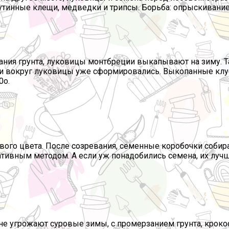
утинные клещи, медведки и трипсы. Борьба: опрыскивани
зания грунта, луковицы монтбреции выкапывают на зиму. 
тки вокруг луковицы уже сформировались. Выкопанные кл
0о.
ого цвета. После созревания, семенные коробочки собира
тативным методом. А если уж понадобились семена, их луч
м не угрожают суровые зимы, с промерзанием грунта, кро