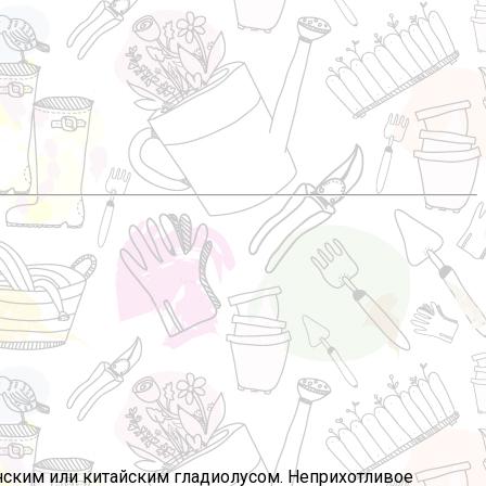
онским или китайским гладиолусом. Неприхотливое