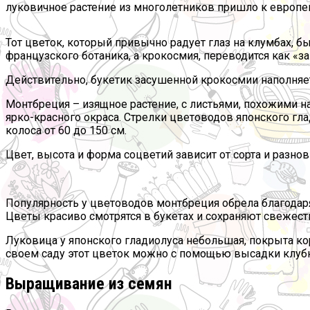
луковичное растение из многолетников пришло к европе
Тот цветок, который привычно радует глаз на клумбах,
французского ботаника, а крокосмия, переводится как «з
Действительно, букетик засушенной крокосмии наполняе
Монтбреция – изящное растение, с листьями, похожими н
ярко-красного окраса. Стрелки цветоводов японского гл
колоса от 60 до 150 см.
Цвет, высота и форма соцветий зависит от сорта и разно
Популярность у цветоводов монтбреция обрела благодар
Цветы красиво смотрятся в букетах и сохраняют свежест
Луковица у японского гладиолуса небольшая, покрыта к
своем саду этот цветок можно с помощью высадки клубн
Выращивание из семян