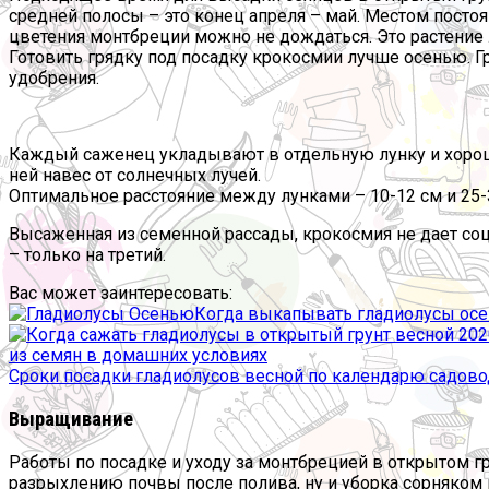
средней полосы – это конец апреля – май. Местом постоя
цветения монтбреции можно не дождаться. Это растение л
Готовить грядку под посадку крокосмии лучше осенью. 
удобрения.
Каждый саженец укладывают в отдельную лунку и хорошо
ней навес от солнечных лучей.
Оптимальное расстояние между лунками – 10-12 см и 25
Высаженная из семенной рассады, крокосмия не дает соц
– только на третий.
Вас может заинтересовать:
Когда выкапывать гладиолусы осе
Сроки посадки гладиолусов весной по календарю садово
Выращивание
Работы по посадке и уходу за монтбрецией в открытом г
разрыхлению почвы после полива, ну и уборка сорняком 