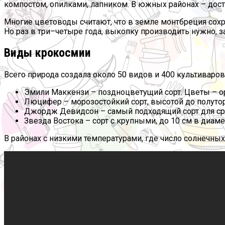
компостом, опилками, лапником. В южных районах – дост
Многие цветоводы считают, что в земле монтбреция сох
Но раз в три–четыре года, выкопку производить нужно,
Виды крокосмии
Всего природа создала около 50 видов и 400 культиваров
Эмили Маккензи – поздноцветущий сорт. Цветы – ор
Люцифер – морозостойкий сорт, высотой до полуто
Джордж Девидсон – самый подходящий сорт для срез
Звезда Востока – сорт с крупными, до 10 см в диам
В районах с низкими температурами, где число солнечны