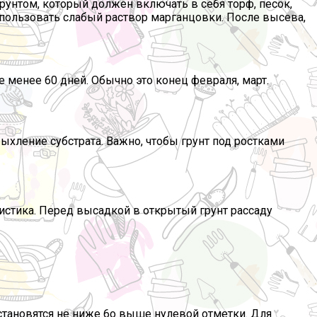
грунтом, который должен включать в себя торф, песок,
спользовать слабый раствор марганцовки. После высева,
 менее 60 дней. Обычно это конец февраля, март.
ыхление субстрата. Важно, чтобы грунт под ростками
истика. Перед высадкой в открытый грунт рассаду
тановятся не ниже 6о выше нулевой отметки. Для