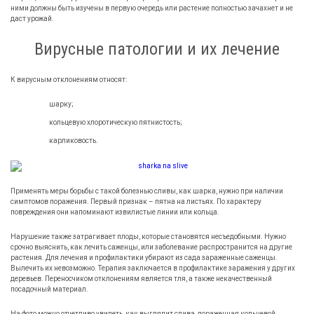
ними должны быть изучены в первую очередь или растение полностью зачахнет и не
даст урожай.
Вирусные патологии и их лечение
К вирусным отклонениям относят:
шарку;
кольцевую хлоротическую пятнистость;
карликовость.
Применять меры борьбы с такой болезнью сливы, как шарка, нужно при наличии
симптомов поражения. Первый признак – пятна на листьях. По характеру
повреждения они напоминают извилистые линии или кольца.
Нарушение также затрагивает плоды, которые становятся несъедобными. Нужно
срочно выяснить, как лечить саженцы, или заболевание распространится на другие
растения. Для лечения и профилактики убирают из сада зараженные саженцы.
Вылечить их невозможно. Терапия заключается в профилактике заражения у других
деревьев. Переносчиком отклонениям является тля, а также некачественный
посадочный материал.
На фото можно отчетливо увидеть, как выглядит слива, пораженная кольцевой