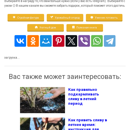
Выбирайте в награду то, что вам больше нужно (если у вас есть Telegram). Выбирайте с
умом 🙂 В нашем канале вы сможете забрать подарок, который поможет этого достичь.
Стройная фигура
Урожайный огород
Умение готовить
Уютный дом
Полезная книга
загрузка...
Вас также может заинтересовать:
Как правильно
подкармливать
сливу в летний
период
Как привить сливу в
летнее время:
инструкция для