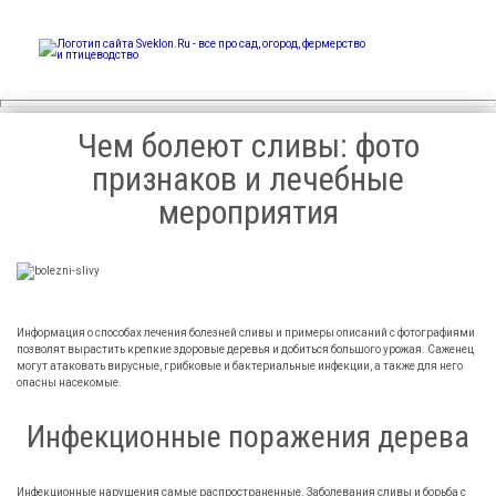
Sveklon.Ru – все про сад,
огород, фермерство и
птицеводство
Чем болеют сливы: фото
признаков и лечебные
мероприятия
Информация о способах лечения болезней сливы и примеры описаний с фотографиями
позволят вырастить крепкие здоровые деревья и добиться большого урожая. Саженец
могут атаковать вирусные, грибковые и бактериальные инфекции, а также для него
опасны насекомые.
Инфекционные поражения дерева
Инфекционные нарушения самые распространенные. Заболевания сливы и борьба с