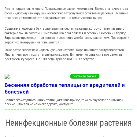
Рак не поддается лечению. Поврежденное растение сжигают. Важно знать, что это за
болезнь, потому что нарушение способно затронуть все фруктовые деревья. Внешние
проявления можно отчетливо рассмотреть на тематических видео.
Существует еще одна бактериальная патология саженца, которую часто называют
бактериальным ожогом. Симптоматика проявляется в весенний и осенний период.
Заражение происходит при контактировании с уже больным растением. При сырости
вероятность нарушения повышается.
Ожог затрагивает всю надземную часть ствола. Кора начинает растрескиваться.
Листья чернеют и сохнут, а цветки опадают. Для лечения опрыскивают саженец
раствором купороса. На 10 л воды добавляют 100 г средства.
Читайте также
Весенняя обработка теплицы от вредителей и
болезней
Поликарбонат для обшивки теплиц активно приходит на смену более привычной
пленке. Стоит он не намного дороже, но служит…
Неинфекционные болезни растения