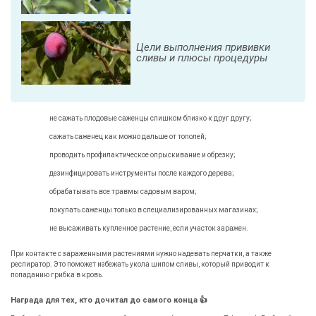
Цели выполнения прививки
сливы и плюсы процедуры
не сажать плодовые саженцы слишком близко к друг другу;
сажать саженец как можно дальше от тополей;
проводить профилактическое опрыскивание и обрезку;
дезинфицировать инструменты после каждого дерева;
обрабатывать все травмы садовым варом;
покупать саженцы только в специализированных магазинах;
не высаживать купленное растение, если участок заражен.
При контакте с зараженными растениями нужно надевать перчатки, а также
респиратор. Это поможет избежать укола шипом сливы, который приводит к
попаданию грибка в кровь.
Награда для тех, кто дочитал до самого конца 👍