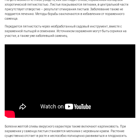
хлоротической пятнистостью. Листья покрываются пятнами, в центральной части
присутствует отверстие – результат отмирания листьев. Заболевание также не
поддается лечению. Методы борьбы заключаются в избавлении от пораженного
саженца.
Передается пятнистость через необработанный садовый инструмент, вместе с
зараженной пыльцой и семенами. Источником заражения могут быть сорняки на
участке, а также уже заболевший саженец.
Болезни желтой сливы вирусного характера также включают карликовость. При
заражении у саженца листья становятся мелкими с неровным краем. Растение
существенно отстает в росте и неспособно полноценно развиваться и плодоносить.