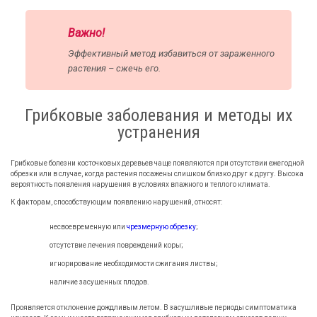
Важно!
Эффективный метод избавиться от зараженного
растения – сжечь его.
Грибковые заболевания и методы их
устранения
Грибковые болезни косточковых деревьев чаще появляются при отсутствии ежегодной
обрезки или в случае, когда растения посажены слишком близко друг к другу. Высока
вероятность появления нарушения в условиях влажного и теплого климата.
К факторам, способствующим появлению нарушений, относят:
несвоевременную или
чрезмерную обрезку
;
отсутствие лечения повреждений коры;
игнорирование необходимости сжигания листвы;
наличие засушенных плодов.
Проявляется отклонение дождливым летом. В засушливые периоды симптоматика