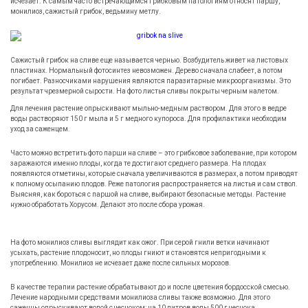
исчезает. К самым часто встречающимся грибковым патологиям относят паршу,
монилиоз, сажистый грибок, ведьмину метлу.
Сажистый грибок на сливе еще называется чернью. Возбудитель живет на листовых
пластинах. Нормальный фотосинтез невозможен. Дерево сначала слабеет, а потом
погибает. Разносчиками нарушения являются паразитарные микроорганизмы. Это
результат чрезмерной сырости. На фото листья сливы покрыты черным налетом.
Для лечения растение опрыскивают мыльно-медным раствором. Для этого в ведре
воды растворяют 150 г мыла и 5 г медного купороса. Для профилактики необходим
уход за саженцем.
Часто можно встретить фото парши на сливе – это грибковое заболевание, при котором
заражаются именно плоды, когда те достигают среднего размера. На плодах
появляются отметины, которые сначала увеличиваются в размерах, а потом приводят
к полному осыпанию плодов. Реже патология распространяется на листья и сам ствол.
Выясняя, как бороться с паршой на сливе, выбирают безопасные методы. Растение
нужно обработать Хорусом. Делают это после сбора урожая.
На фото монилиоз сливы выглядит как ожог. При серой гнили ветки начинают
усыхать, растение плодоносит, но плоды гниют и становятся непригодными к
употреблению. Монилиоз не исчезает даже после сильных морозов.
В качестве терапии растение обрабатывают до и после цветения бордосской смесью.
Лечение народными средствами монилиоза сливы также возможно. Для этого
саженцы опрыскивают водой с чесноком: на 10 литров воды 500 г чеснока.