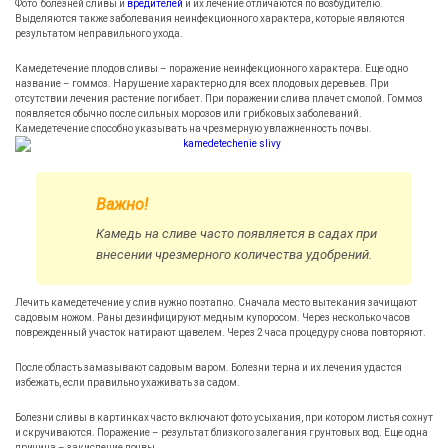
Фото болезней сливы и
вредителей
и их лечение отличаются по возбудителю.
Выделяются также заболевания неинфекционного характера, которые являются
результатом неправильного ухода.
Камедетечение плодов сливы – поражение неинфекционного характера. Еще одно
название – гоммоз. Нарушение характерно для всех плодовых деревьев. При
отсутствии лечения растение погибает. При поражении слива плачет смолой. Гоммоз
появляется обычно после сильных морозов или грибковых заболеваний.
Камедетечение способно указывать на чрезмерную увлажненность почвы.
Важно!
Камедь на сливе часто появляется в садах при
внесении чрезмерного количества удобрений.
Лечить камедетечение у слив нужно поэтапно. Сначала место вытекания зачищают
садовым ножом. Раны дезинфицируют медным купоросом. Через несколько часов
поврежденный участок натирают щавелем. Через 2 часа процедуру снова повторяют.
После область замазывают садовым варом. Болезни терна и их лечения удастся
избежать, если правильно ухаживать за садом.
Болезни сливы в картинках часто включают фото усыхания, при котором листья сохнут
и скручиваются. Поражение – результат близкого залегания грунтовых вод. Еще одна
причина – закисление почвы.