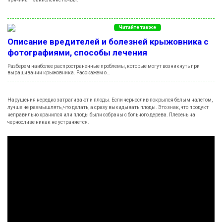
Читайте также
Описание вредителей и болезней крыжовника с
фотографиями, способы лечения
Разберем наиболее распространенные проблемы, которые могут возникнуть при
выращивании крыжовника. Расскажем о…
Нарушения нередко затрагивают и плоды. Если чернослив покрылся белым налетом,
лучше не размышлять, что делать, а сразу выкидывать плоды. Это знак, что продукт
неправильно хранился или плоды были собраны с больного дерева. Плесень на
черносливе никак не устраняется.