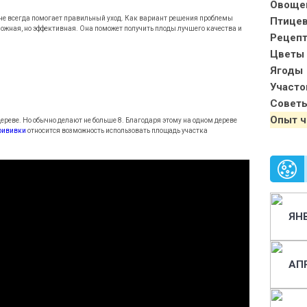
Овоще
 не всегда помогает правильный уход. Как вариант решения проблемы
Птице
жная, но эффективная. Она поможет получить плоды лучшего качества и
Рецеп
Цветы 
Ягоды
Участо
Совет
Опыт ч
ереве. Но обычно делают не больше 8. Благодаря этому на одном дереве
рививки
относится возможность использовать площадь участка
ЯН
АП