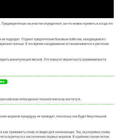
Предварительно на участке определяют, на что можно привить и когда это
и не подходят. Отдают предпочтение боковым побегам, находящимся с
арезают осенью. В это время сокодвижение останавливается и растение
водить манипуляцию весной. Это повысит вероятность приживаемости
кже
сероссийском селекционно-технологическом институте…
ия морозов процедуру не проводят, поскольку она будет безуспешной.
 и как прививать сливу по видео для начинающих. Так, окулировка сливы
спеть окрепнуть к наступлению первых морозов. В крайнем случае летом