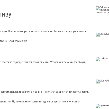
ливу
урах. В этом плане растение неприхотливое. Главное – придерживаться
 грушу. Это невозможно.
е растение подходит для теплого климата. Методика применяется общая,
ортом. Подходит войлочная вишня. Результат зависит от точности. Гибрид
достатки. Лучше все же использовать для прищипки именно черенок