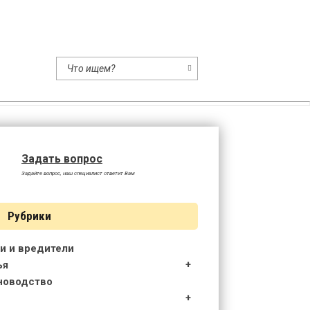
ство
Задать вопрос
Задайте вопрос, наш специалист ответит Вам
Рубрики
и и вредители
ья
новодство