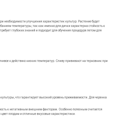
при необходимости улучшения характеристик культур. Растение будет
ебаниям температуры, так как именно для дички характерна стойкость к
ребует глубоких знаний и подходит для обучения процедуре летом для
ойчивое к действию низких температур. Сливу прививают на терновник при
 культуры, что гарантирует высокий уровень приживаемости. Для черенка
ивость к негативным внешним факторам. Особенно полезным считается
й цвет плодам и отличные вкусовые характеристики.