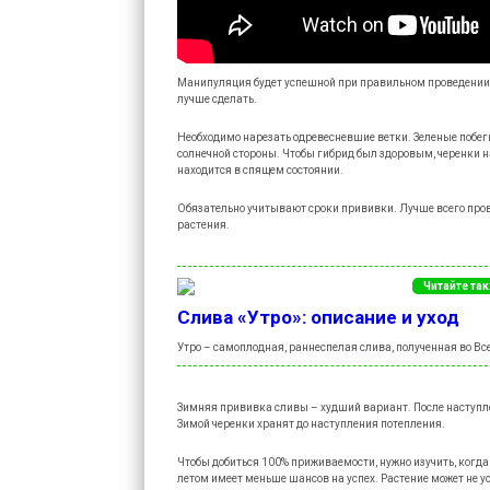
Манипуляция будет успешной при правильном проведении. 
лучше сделать.
Необходимо нарезать одревесневшие ветки. Зеленые побег
солнечной стороны. Чтобы гибрид был здоровым, черенки н
находится в спящем состоянии.
Обязательно учитывают сроки прививки. Лучше всего про
растения.
Читайте та
Слива «Утро»: описание и уход
Утро – самоплодная, раннеспелая слива, полученная во В
Зимняя прививка сливы – худший вариант. После наступлен
Зимой черенки хранят до наступления потепления.
Чтобы добиться 100% приживаемости, нужно изучить, когда
летом имеет меньше шансов на успех. Растение может не у