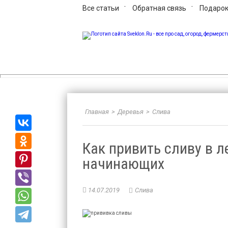
Все статьи
Обратная связь
Подарок
Sveklon.Ru – все про 
Главная
>
Деревья
>
Слива
Как привить сливу в л
начинающих
14.07.2019
Слива