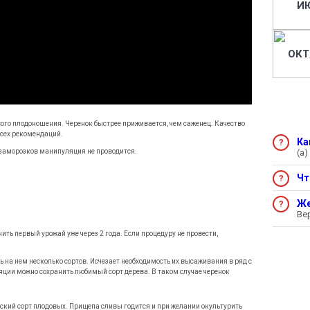
И
ОКТ
ого плодоношения. Черенок быстрее приживается, чем саженец. Качество
всех рекомендаций.
Ка
 заморозков манипуляция не проводится.
(а)
Чт
Же
Ве
ить первый урожай уже через 2 года. Если процедуру не провести,
 на нем несколько сортов. Исчезает необходимость их высаживания в ряд с
ции можно сохранить любимый сорт дерева. В таком случае черенок
ский сорт плодовых. Прищепа сливы годится и при желании окультурить