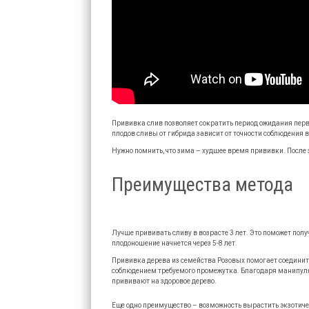
Прививка слив позволяет сократить период ожидания перв
плодов сливы от гибрида зависит от точности соблюдения 
Нужно помнить, что зима – худшее время прививки. После
Преимущества метода
Лучше прививать сливу в возрасте 3 лет. Это поможет получ
плодоношение начнется через 5-8 лет.
Прививка дерева из семейства Розовых помогает соединить
соблюдением требуемого промежутка. Благодаря манипуля
прививают на здоровое дерево.
Еще одно преимущество – возможность вырастить экзотиче