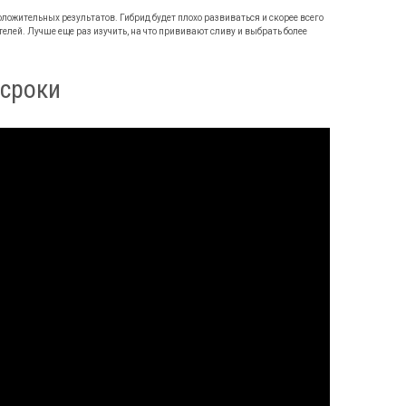
ложительных результатов. Гибрид будет плохо развиваться и скорее всего
елей. Лучше еще раз изучить, на что прививают сливу и выбрать более
 сроки