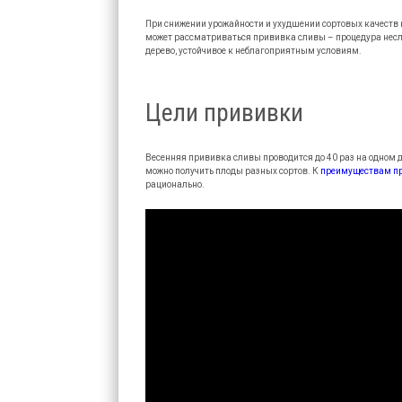
При снижении урожайности и ухудшении сортовых качеств
может рассматриваться прививка сливы – процедура несло
дерево, устойчивое к неблагоприятным условиям.
Цели прививки
Весенняя прививка сливы проводится до 40 раз на одном д
можно получить плоды разных сортов. К
преимуществам п
рационально.