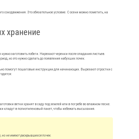
го сокодвижения. Это обязательное условие. С осени можно пометить, на
их хранение
я нужно заготовить побеги. Нарезают черенки после опадания листьев.
риод, но это нужно сделать до появления набухших почек.
льно помогут пошаговые инструкции для начинающих. Вырезают отростки с
годятся:
заготовки ветки хранят в саду под землей или в погребе во влажном песке.
стки кладут в полиэтиленовый пакет, чтобы избежать высыхания.
, но не имеют раскрывшихся почек.