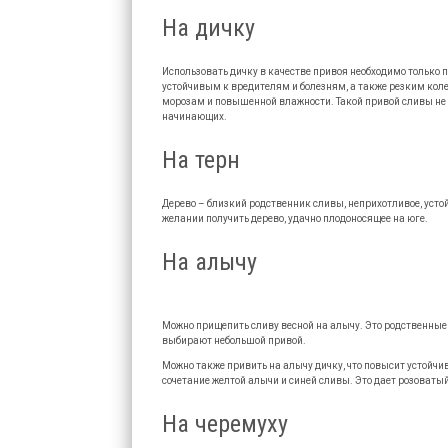
На дичку
Использовать дичку в качестве привоя необходимо только 
устойчивым к вредителям и болезням, а также резким кол
морозам и повышенной влажности. Такой привой сливы не т
начинающих.
На терн
Дерево – близкий родственник сливы, неприхотливое, уст
желании получить дерево, удачно плодоносящее на юге.
На алычу
Можно прищепить сливу весной на алычу. Это родственные
выбирают небольшой привой.
Можно также привить на алычу дичку, что повысит устойч
сочетание желтой алычи и синей сливы. Это дает розоваты
На черемуху