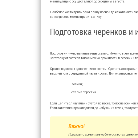
манипуляцию осуществляют до середины августа.
Наиболее часто прививают сливу весной до начала активно
какое дерево можно привить сливу.
Подготовка черенков и 
Подготовку нужно начинать еще осенью. Именно в это врем
Заготовку отростков также можно произвести в весенний пе
Срезке подлежат однолетние отростки. Сделать это прави
верхней или с серединной части кроны. Для окулировки не 
волчки;
старые отростки.
Если щепить сливу планируется по весне, то после осенней 
Если заготовка производится до набухания почек, то отро
Важно!
Правильно срезанные побеги остаются свежими