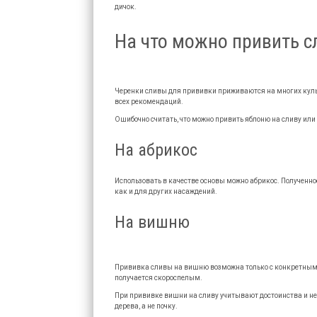
дичок.
На что можно привить с
Черенки сливы для прививки приживаются на многих культ
всех рекомендаций.
Ошибочно считать, что можно привить яблоню на сливу или
На абрикос
Использовать в качестве основы можно абрикос. Полученно
как и для других насаждений.
На вишню
Прививка сливы на вишню возможна только с конкретным с
получается скороспелым.
При прививке вишни на сливу учитывают достоинства и не
дерева, а не почку.