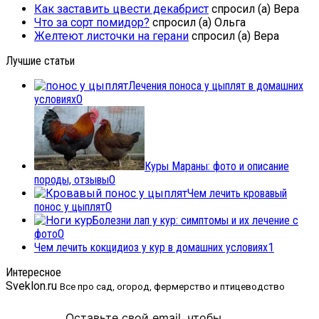
Как заставить цвести декабрист
спросил (а) Вера
Что за сорт помидор?
спросил (а) Ольга
Желтеют листочки на герани
спросил (а) Вера
Лучшие статьи
Лечения поноса у цыплят в домашних
условиях
0
Куры Мараны: фото и описание
породы, отзывы
0
Чем лечить кровавый
понос у цыплят
0
Болезни лап у кур: симптомы и их лечение с
фото
0
Чем лечить кокцидиоз у кур в домашних условиях
1
Интересное
Sveklon.ru
Все про сад, огород, фермерство и птицеводство
Оставьте свой email, чтобы