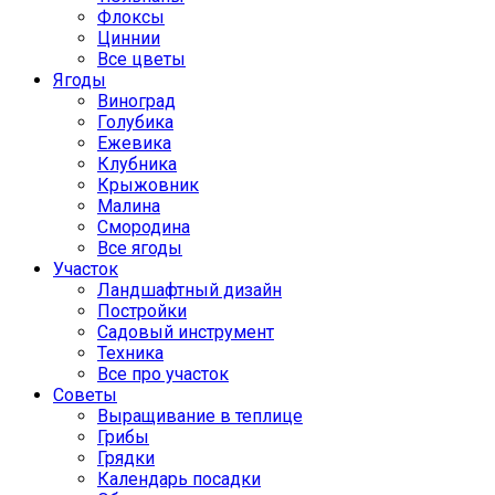
Флоксы
Циннии
Все цветы
Ягоды
Виноград
Голубика
Ежевика
Клубника
Крыжовник
Малина
Смородина
Все ягоды
Участок
Ландшафтный дизайн
Постройки
Садовый инструмент
Техника
Все про участок
Советы
Выращивание в теплице
Грибы
Грядки
Календарь посадки