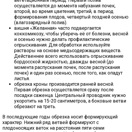
вегетационный период. Первый полив
осуществляется до момента набухания почек,
второй, во время цветения, третий, в период
формирования плодов, четвертый поздней осенью
(влагозарядный полив).
вишня «Желанная» часто подвергается
коккомикозу, чтобы уберечь её от болезни, весной
и осенью нужно делать профилактические
опрыскивания. Для обработки используйте
растворы на основе медьсодержащих веществ.
Действеннее всего использовать опрыскивание
бордосской жидкостью, дважды весной (до
момента распускания почек, после распускания
почек) и один раз осенью, после того, как опадут
листья.
обрезка кроны производится ранней весной.
Первая обрезка осуществляется сразу после
посадки саженца. Центральный проводник нужно
укоротить на 15-20 сантиметров, а боковые ветви
обрезают на треть.
В последующие годы обрезка носит формирующий
характер. Нижний ряд ветвей формируют с
плодоносящих веток на расстояния пяти-семи