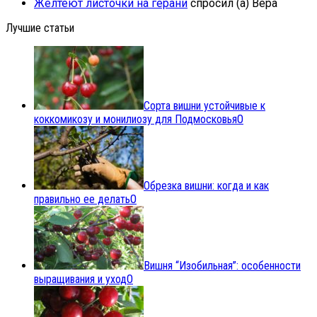
Желтеют листочки на герани
спросил (а) Вера
Лучшие статьи
Сорта вишни устойчивые к
коккомикозу и монилиозу для Подмосковья
0
Обрезка вишни: когда и как
правильно ее делать
0
Вишня “Изобильная”: особенности
выращивания и уход
0