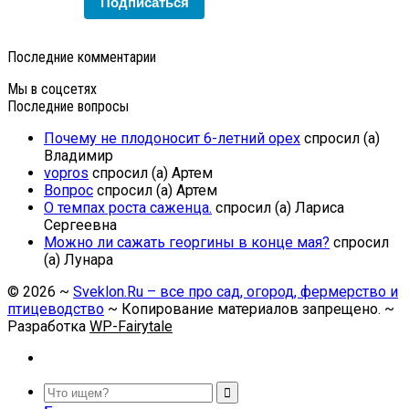
Подписаться
Последние комментарии
Мы в соцсетях
Последние вопросы
Почему не плодоносит 6-летний орех
спросил (а)
Владимир
vopros
спросил (а) Артем
Вопрос
спросил (а) Артем
О темпах роста саженца.
спросил (а) Лариса
Сергеевна
Можно ли сажать георгины в конце мая?
спросил
(а) Лунара
©
2026
~
Sveklon.Ru – все про сад, огород, фермерство и
птицеводство
~ Копирование материалов запрещено. ~
Разработка
WP-Fairytale