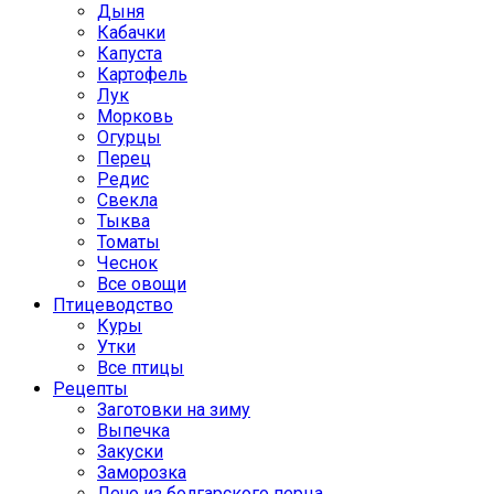
Дыня
Кабачки
Капуста
Картофель
Лук
Морковь
Огурцы
Перец
Редис
Свекла
Тыква
Томаты
Чеснок
Все овощи
Птицеводство
Куры
Утки
Все птицы
Рецепты
Заготовки на зиму
Выпечка
Закуски
Заморозка
Лечо из болгарского перца