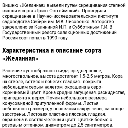
Вишню «Желанная» вывели путем скрещивания степной
вишни и сорта «Гриот Остгеймский». Проводили
скрещивание в Научно-исследовательском институте
садоводства Сибири им. М.А. Лисовенко. Авторство
закреплено за Калининой И.П. и Субботиным Г.И. В
Государственный реестр селекционных достижений
России сорт попал в 1990 году.
Характеристика и описание сорта
«Желанная»
Растение кустообразного вида, среднерослое,
многоствольное, высота достигает 1,5-2,5 метров. Кора
на стволе, ветвях и побегах гладкая, покрыта
небольшим серым налетом, окрашена в серо-
коричневый цвет. Крона средне загущеная, раскидистая,
приподнята к верху. Почки небольшого размера,
конусовидной притупленной формы. Листья
небольшого размера, у основания закруглены, на конце
заострены. Листовая пластина плоская, гладкая,
окрашена в светло-зеленый цвет. Цветки белые с
розовым оттенком, диаметром до 2,5 сантиметров.