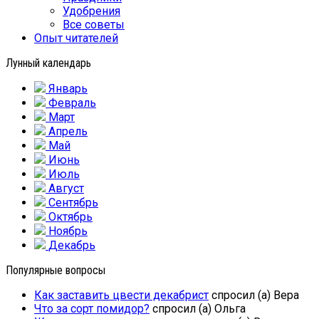
Удобрения
Все советы
Опыт читателей
Лунный календарь
Январь
Февраль
Март
Апрель
Май
Июнь
Июль
Август
Сентябрь
Октябрь
Ноябрь
Декабрь
Популярные вопросы
Как заставить цвести декабрист
спросил (а) Вера
Что за сорт помидор?
спросил (а) Ольга