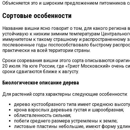
Объясняется это и широким предложением питомников са
Сортовые особенности
Название вишни ясно говорит о том, для какого региона
устойчивую к низким зимним температурам Центрального 
иммунитетом к такому страшному и распространенному за
послевоенные годы поспособствовало быстрому распрост
практически на всей территории страны.
Сроки созревания вишни этого сорта описываются оригина
20 июля. На юге России, где «Гриот Московский» очень с
сроки сдвигаются ближе к августу.
Биологическое описание дерева
Для растений сорта характерны следующие особенности:
дерево кустообразного типа имеет среднюю высоту 
крона взрослых деревьев густая и шарообразная;
облиствленность сильная;
побеги среднего размера устремлены к земле;
листовые пластины небольшие, имеют форму удлине