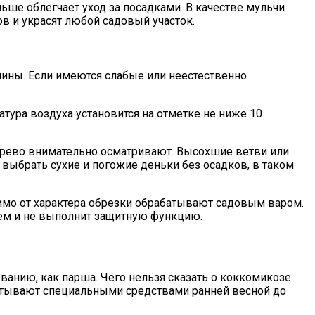
ше облегчает уход за посадками. В качестве мульчи
ов и украсят любой садовый участок.
лины. Если имеются слабые или неестественно
ура воздуха установится на отметке не ниже 10
дерево внимательно осматривают. Высохшие ветви или
ыбрать сухие и погожие деньки без осадков, в таком
мо от характера обрезки обрабатывают садовым варом.
оем и не выполнит защитную функцию.
анию, как парша. Чего нельзя сказать о коккомикозе.
батывают специальными средствами ранней весной до