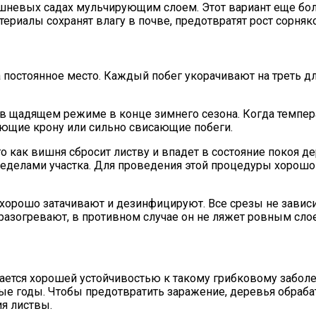
невых садах мульчирующим слоем. Этот вариант еще боль
териалы сохранят влагу в почве, предотвратят рост сорняк
 постоянное место. Каждый побег укорачивают на треть д
щадящем режиме в конце зимнего сезона. Когда температ
ающие крону или сильно свисающие побеги.
го как вишня сбросит листву и впадет в состояние покоя 
делами участка. Для проведения этой процедуры хорошо в
орошо затачивают и дезинфицируют. Все срезы не зависи
разогревают, в противном случае он не ляжет ровным сл
ется хорошей устойчивостью к такому грибковому заболев
ивые годы. Чтобы предотвратить заражение, деревья обра
ия листвы.