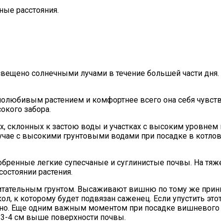
ные расстояния.
вещено солнечными лучами в течение большей части дня. 
лолюбивым растением и комфортнее всего она себя чувств
окого забора.
ках, склонных к застою воды и участках с высоким уровне
учае с высокими грунтовыми водами при посадке в котло
бренные легкие супесчаные и суглинистые почвы. На тяже
состоянии растения.
итательным грунтом. Высаживают вишню по тому же принци
л, к которому будет подвязан саженец. Если упустить это
ожно. Еще одним важным моментом при посадке вишневого
 3-4 см выше поверхности почвы.