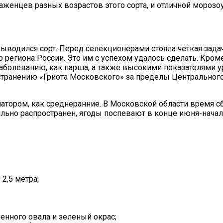
женцев разных возрастов этого сорта, и отличной морозо
 выводился сорт. Перед селекционерами стояла четкая зад
региона России. Это им с успехом удалось сделать. Кром
болеванию, как парша, а также высокими показателями у
ранению «Гриота Московского» за пределы Центрального 
тором, как среднеранние. В Московской области время сб
ильно распространен, ягоды поспевают в конце июня-начал
2,5 метра;
нного овала и зеленый окрас;