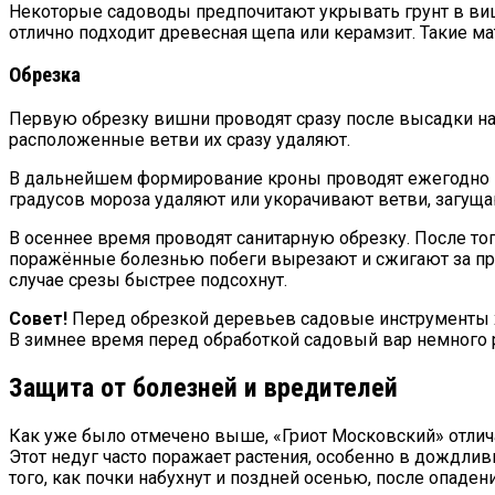
Некоторые садоводы предпочитают укрывать грунт в виш
отлично подходит древесная щепа или керамзит. Такие ма
Обрезка
Первую обрезку вишни проводят сразу после высадки на
расположенные ветви их сразу удаляют.
В дальнейшем формирование кроны проводят ежегодно в 
градусов мороза удаляют или укорачивают ветви, загущ
В осеннее время проводят санитарную обрезку. После то
поражённые болезнью побеги вырезают и сжигают за пре
случае срезы быстрее подсохнут.
Совет!
Перед обрезкой деревьев садовые инструменты х
В зимнее время перед обработкой садовый вар немного 
Защита от болезней и вредителей
Как уже было отмечено выше, «Гриот Московский» отлича
Этот недуг часто поражает растения, особенно в дождл
того, как почки набухнут и поздней осенью, после опаден