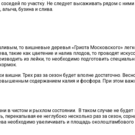
оседей по участку. Не следует высаживать рядом с ними 
алыча, бузина и слива.
шливым, то вишневые деревья «Гриота Московского» легко
а, такие как цветение и налив плодов, то проводят иску
оизводить из лейки, то необходимо подготовить специаль
кормок.
и вишни. Трех раз за сезон будет вполне достаточно. Весн
повышенным содержанием калия и фосфора. При этом важн
 в чистом и рыхлом состоянии. В таком случае не будет 
ь, перекапывая ее неглубоко несколько раз за сезон, сорн
ева необходимо увеличивать и площадь околоштамбового 