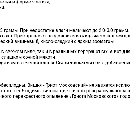
етия в форме зонтика;
ки.
5 грамм. При недостатке влаги мельчают до 2,8-3,0 грамм
 сока. При отрыве от плодоножки кожица часто повреждае
ический вишневый, кисло-сладкий с ярким ароматом.
в свежем виде, так и в различных переработках. А вот дл
и слишком сочной мякоти.
дством в лечении кашля. Свежевыжатый сок с добавление
обесплодны. Вишня «Гриот Московский» не является исклю
этого необходимы вишни, цветки которых распускаются пр
дачного перекрестного опыления «Гриота Московского» по