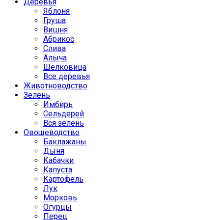
Деревья
Яблоня
Груша
Вишня
Абрикос
Слива
Алыча
Шелковица
Все деревья
Животноводство
Зелень
Имбирь
Сельдерей
Вся зелень
Овощеводство
Баклажаны
Дыня
Кабачки
Капуста
Картофель
Лук
Морковь
Огурцы
Перец