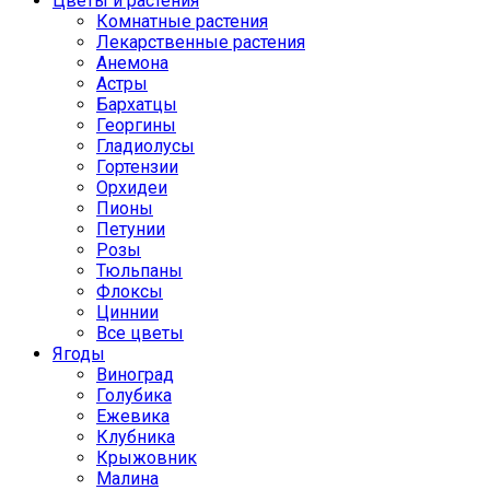
Цветы и растения
Комнатные растения
Лекарственные растения
Анемона
Астры
Бархатцы
Георгины
Гладиолусы
Гортензии
Орхидеи
Пионы
Петунии
Розы
Тюльпаны
Флоксы
Циннии
Все цветы
Ягоды
Виноград
Голубика
Ежевика
Клубника
Крыжовник
Малина