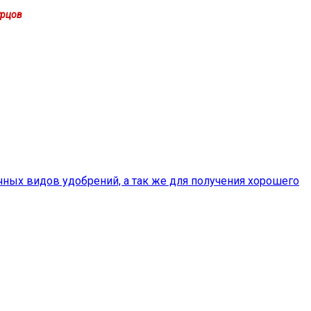
урцов