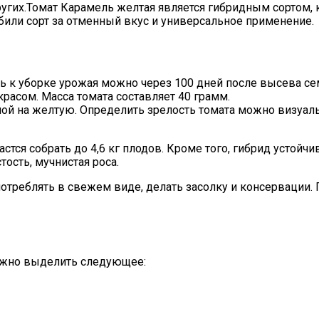
угих.
Томат Карамель желтая является гибридным сортом
били сорт за отменный вкус и универсальное применение.
ать к уборке урожая можно через 100 дней после высева с
асом. Масса томата составляет 40 грамм.
ой на желтую. Определить зрелость томата можно визуаль
астся собрать до 4,6 кг плодов. Кроме того, гибрид устой
тость, мучнистая роса.
треблять в свежем виде, делать засолку и консервации. 
ожно выделить следующее: