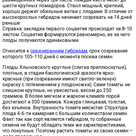
шести крупных помидоров. Ствол мощный, крепкий,
хорошо держит обильные ветви с плодами. В отличие от
высокорослых гибридов начинает созревать на 14 дней
раньше.
Справка: закладка первого соцветия происходит на 8-10
листом. Соцветия формируются равномерно, из-за чего
плоды получаются одинаковыми.
Относится к
среднеранним гибридам
, срок созревания
которого 105-110 дней с момента посева семян.
Плоды Хлыновского круглые (слегка приплюснутые),
плотные, в стадии биологической зрелости ярко-
красные (при созревании имеют светло-зеленую
окраску с потемнением у плодоножки). Сами томаты не
слишком крупные, но увесистые, весом до 250
граммов. В более мягком и жарком климате порой
достигают и 300 граммов. Кожура глянцевая, толстая,
без изъянов. Внутренность томата мясистая. Структура
плода 4-6-ти камерная с большим количеством семян.
Факт: так как сорт является гибридом, то собранные
семена не будут обладать теми же характеристиками,
что покупные. Поэтому растить томаты из своих семян –