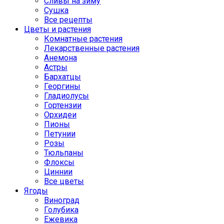
Сливы на зиму
Сушка
Все рецепты
Цветы и растения
Комнатные растения
Лекарственные растения
Анемона
Астры
Бархатцы
Георгины
Гладиолусы
Гортензии
Орхидеи
Пионы
Петунии
Розы
Тюльпаны
Флоксы
Циннии
Все цветы
Ягоды
Виноград
Голубика
Ежевика