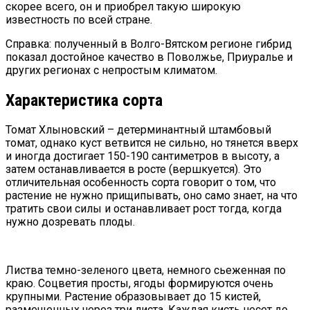
скорее всего, он и приобрел такую широкую
известность по всей стране.
Справка: полученный в Волго-Вятском регионе гибрид
показал достойное качество в Поволжье, Приуралье и
других регионах с непростым климатом.
Характеристика сорта
Томат Хлыновский – детерминантный штамбовый
томат, однако куст ветвится не сильно, но тянется вверх
и иногда достигает 150-190 сантиметров в высоту, а
затем останавливается в росте (вершкуется). Это
отличительная особенность сорта говорит о том, что
растение не нужно прищипывать, оно само знает, на что
тратить свои силы и останавливает рост тогда, когда
нужно дозревать плоды.
Листва темно-зеленого цвета, немного сьеженная по
краю. Соцветия просты, ягоды формируются очень
крупными. Растение образовывает до 15 кистей,
размещенных через три листа. Каждая кисть несет до