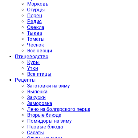
Морковь
Огурцы
Перец
Редис
Свекла
Тыква
Томаты
Чеснок
Все овощи
Птицеводство
Куры
Утки
Все птицы
Рецепты
Заготовки на зиму
Выпечка
Закуски
Заморозка
Лечо из болгарского перца
Вторые блюда
Помидоры на зиму
Первые блюда
Салаты