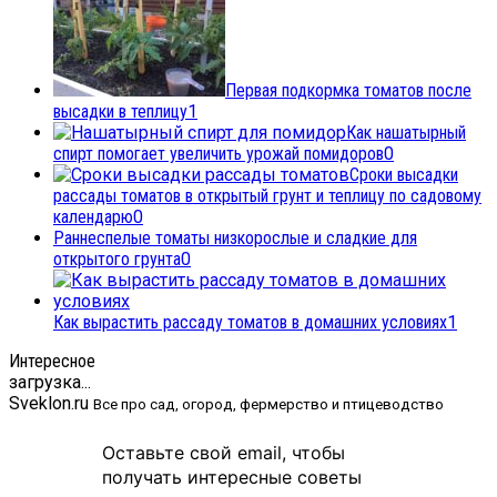
Первая подкормка томатов после
высадки в теплицу
1
Как нашатырный
спирт помогает увеличить урожай помидоров
0
Сроки высадки
рассады томатов в открытый грунт и теплицу по садовому
календарю
0
Раннеспелые томаты низкорослые и сладкие для
открытого грунта
0
Как вырастить рассаду томатов в домашних условиях
1
Интересное
загрузка...
Sveklon.ru
Все про сад, огород, фермерство и птицеводство
Оставьте свой email, чтобы
получать интересные советы