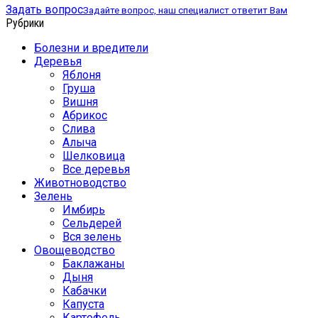
Задать вопрос
Задайте вопрос, наш специалист ответит Вам
Рубрики
Болезни и вредители
Деревья
Яблоня
Груша
Вишня
Абрикос
Слива
Алыча
Шелковица
Все деревья
Животноводство
Зелень
Имбирь
Сельдерей
Вся зелень
Овощеводство
Баклажаны
Дыня
Кабачки
Капуста
Картофель