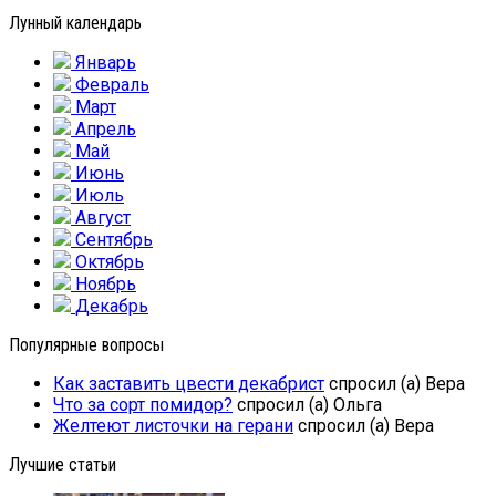
Лунный календарь
Январь
Февраль
Март
Апрель
Май
Июнь
Июль
Август
Сентябрь
Октябрь
Ноябрь
Декабрь
Популярные вопросы
Как заставить цвести декабрист
спросил (а) Вера
Что за сорт помидор?
спросил (а) Ольга
Желтеют листочки на герани
спросил (а) Вера
Лучшие статьи