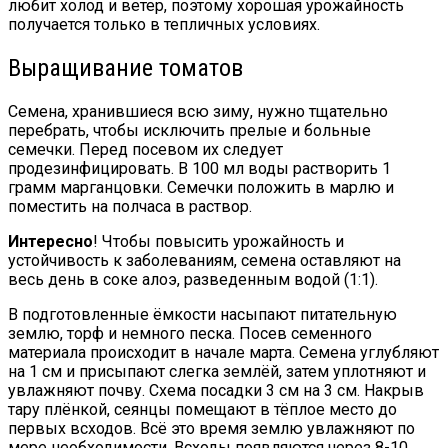
любит холод и ветер, поэтому хорошая урожайность
получается только в тепличных условиях.
Выращивание томатов
Семена, хранившиеся всю зиму, нужно тщательно
перебрать, чтобы исключить прелые и больные
семечки. Перед посевом их следует
продезинфицировать. В 100 мл воды растворить 1
грамм марганцовки. Семечки положить в марлю и
поместить на полчаса в раствор.
Интересно
! Чтобы повысить урожайность и
устойчивость к заболеваниям, семена оставляют на
весь день в соке алоэ, разведенным водой (1:1).
В подготовленные ёмкости насыпают питательную
землю, торф и немного песка. Посев семенного
материала происходит в начале марта. Семена углубляют
на 1 см и присыпают слегка землёй, затем уплотняют и
увлажняют почву. Схема посадки 3 см на 3 см. Накрыв
тару плёнкой, сеянцы помещают в тёплое место до
первых всходов. Всё это время землю увлажняют по
мере необходимости. Всходы появляются через 8-10