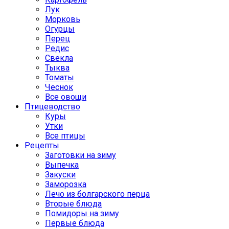
Лук
Морковь
Огурцы
Перец
Редис
Свекла
Тыква
Томаты
Чеснок
Все овощи
Птицеводство
Куры
Утки
Все птицы
Рецепты
Заготовки на зиму
Выпечка
Закуски
Заморозка
Лечо из болгарского перца
Вторые блюда
Помидоры на зиму
Первые блюда