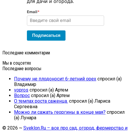
для дачи и огорода.
Email
*
Подписаться
Последние комментарии
Мы в соцсетях
Последние вопросы
Почему не плодоносит 6-летний орех
спросил (а)
Владимир
vopros
спросил (а) Артем
Вопрос
спросил (а) Артем
О темпах роста саженца.
спросил (а) Лариса
Сергеевна
Можно ли сажать георгины в конце мая?
спросил
(а) Лунара
©
2026
~
Sveklon.Ru – все про сад, огород, фермерство и