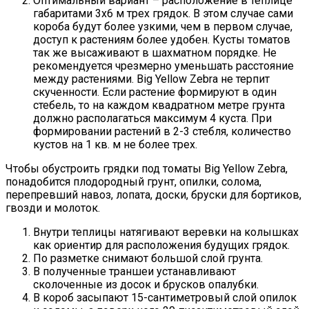
Оптимальный вариант – расположение в теплице
габаритами 3х6 м трех грядок. В этом случае сами
короба будут более узкими, чем в первом случае,
доступ к растениям более удобен. Кусты томатов
так же высаживают в шахматном порядке. Не
рекомендуется чрезмерно уменьшать расстояние
между растениями. Big Yellow Zebra не терпит
скученности. Если растение формируют в один
стебель, то на каждом квадратном метре грунта
должно располагаться максимум 4 куста. При
формировании растений в 2-3 стебля, количество
кустов на 1 кв. м не более трех.
Чтобы обустроить грядки под томаты Big Yellow Zebra,
понадобится плодородный грунт, опилки, солома,
перепревший навоз, лопата, доски, бруски для бортиков,
гвозди и молоток.
Внутри теплицы натягивают веревки на колышках
как ориентир для расположения будущих грядок.
По разметке снимают большой слой грунта.
В полученные траншеи устанавливают
сколоченные из досок и брусков опалубки.
В короб засыпают 15-сантиметровый слой опилок