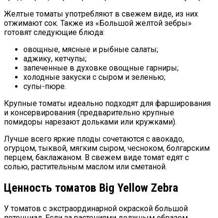
Желтые томаты употребляют в свежем виде, из них
отжимают сок. Также из «Большой желтой зебры»
готовят следующие блюда:
овощные, мясные и рыбные салаты;
аджику, кетчупы;
запеченные в духовке овощные гарниры;
холодные закуски с сыром и зеленью;
супы-пюре.
Крупные томаты идеально подходят для фарширования
и консервирования (предварительно крупные
помидоры нарезают дольками или кружками).
Лучше всего яркие плоды сочетаются с авокадо,
огурцом, тыквой, мягким сыром, чесноком, болгарским
перцем, баклажаном. В свежем виде томат едят с
солью, растительным маслом или сметаной.
Ценность томатов Big Yellow Zebra
У томатов с экстраординарной окраской большой
потенциал. Если за растениями должным образом