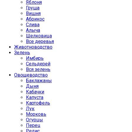
Яблоня
Груша
Вишня
Абрикос
Слива
Алыча
Шелковица
Все деревья
Животноводство
Зелень
Имбирь
Сельдерей
Вся зелень
Овощеводство
Баклажаны
Дыня
Кабачки
Капуста
Картофель
Лук
Морковь
Огурцы
Перец
Редис