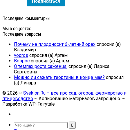
Подписаться
Последние комментарии
Мы в соцсетях
Последние вопросы
Почему не плодоносит 6-летний орех
спросил (а)
Владимир
vopros
спросил (а) Артем
Вопрос
спросил (а) Артем
О темпах роста саженца.
спросил (а) Лариса
Сергеевна
Можно ли сажать георгины в конце мая?
спросил
(а) Лунара
©
2026
~
Sveklon.Ru – все про сад, огород, фермерство и
птицеводство
~ Копирование материалов запрещено. ~
Разработка
WP-Fairytale