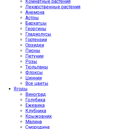
Комнатные растения
Лекарственные растения
Анемона
Астры
Бархатцы
Георгины
Гладиолусы
Гортензии
Орхидеи
Пионы
Петунии
Розы
Тюльпаны
Флоксы
Циннии
Все цветы
Ягоды
Виноград
Голубика
Ежевика
Клубника
Крыжовник
Малина
Смородина