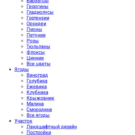
Бархатцы
Георгины
Гладиолусы
Гортензии
Орхидеи
Пионы
Петунии
Розы
Тюльпаны
Флоксы
Циннии
Все цветы
Ягоды
Виноград
Голубика
Ежевика
Клубника
Крыжовник
Малина
Смородина
Все ягоды
Участок
Ландшафтный дизайн
Постройки