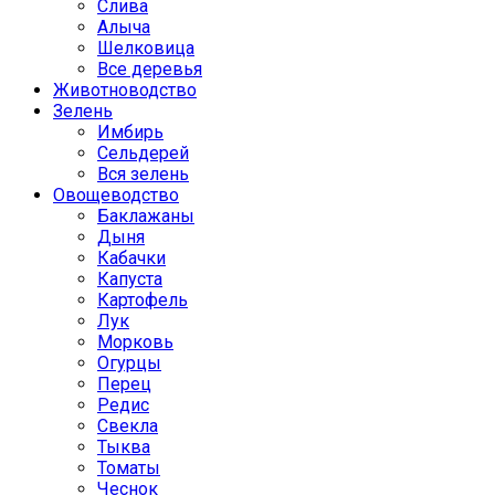
Слива
Алыча
Шелковица
Все деревья
Животноводство
Зелень
Имбирь
Сельдерей
Вся зелень
Овощеводство
Баклажаны
Дыня
Кабачки
Капуста
Картофель
Лук
Морковь
Огурцы
Перец
Редис
Свекла
Тыква
Томаты
Чеснок