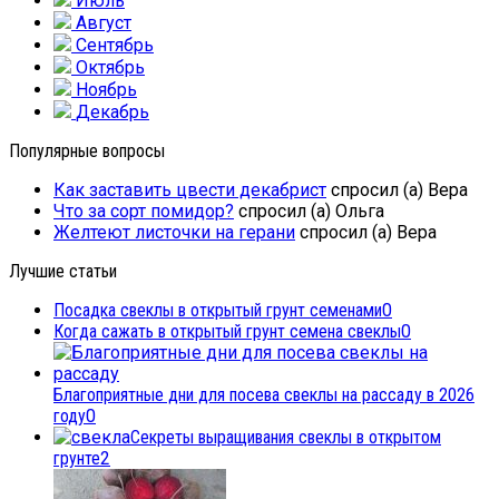
Июль
Август
Сентябрь
Октябрь
Ноябрь
Декабрь
Популярные вопросы
Как заставить цвести декабрист
спросил (а) Вера
Что за сорт помидор?
спросил (а) Ольга
Желтеют листочки на герани
спросил (а) Вера
Лучшие статьи
Посадка свеклы в открытый грунт семенами
0
Когда сажать в открытый грунт семена свеклы
0
Благоприятные дни для посева свеклы на рассаду в 2026
году
0
Секреты выращивания свеклы в открытом
грунте
2