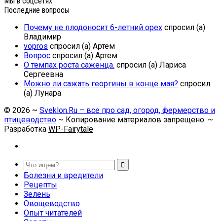
Мы в соцсетях
Последние вопросы
Почему не плодоносит 6-летний орех
спросил (а)
Владимир
vopros
спросил (а) Артем
Вопрос
спросил (а) Артем
О темпах роста саженца.
спросил (а) Лариса
Сергеевна
Можно ли сажать георгины в конце мая?
спросил
(а) Лунара
©
2026
~
Sveklon.Ru – все про сад, огород, фермерство и
птицеводство
~ Копирование материалов запрещено. ~
Разработка
WP-Fairytale
Болезни и вредители
Рецепты
Зелень
Овощеводство
Опыт читателей