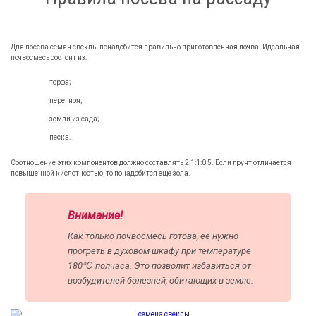
Для посева семян свеклы понадобится правильно приготовленная почва. Идеальная
почвосмесь состоит из:
торфа;
перегноя;
земли из сада;
песка.
Соотношение этих компонентов должно составлять 2:1:1:0,5. Если грунт отличается
повышенной кислотностью, то понадобится еще зола.
Внимание!
Как только почвосмесь готова, ее нужно
прогреть в духовом шкафу при температуре
180℃ полчаса. Это позволит избавиться от
возбудителей болезней, обитающих в земле.