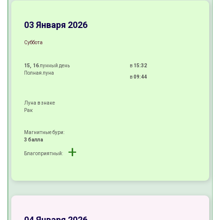
±
03 Января 2026
Суббота
15, 16
лунный день
в
15:32
Полная луна
в
09:44
Луна в знаке
Рак
Магнитные бури:
3 балла
+
Благоприятный:
+
+
±
04 Января 2026