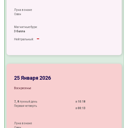
Луна в знаке
Овен
Магнитные бури:
3 балла
-
Нейтральный:
+
+
±
25 Января 2026
Воскресенье
7, 8
лунный день
в
10:18
Первая четверть
в
00:13
Луна в знаке
Овен