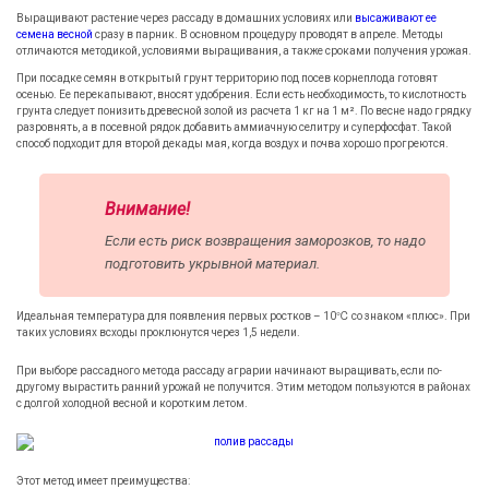
Выращивают растение через рассаду в домашних условиях или
высаживают ее
семена весной
сразу в парник. В основном процедуру проводят в апреле. Методы
отличаются методикой, условиями выращивания, а также сроками получения урожая.
При посадке семян в открытый грунт территорию под посев корнеплода готовят
осенью. Ее перекапывают, вносят удобрения. Если есть необходимость, то кислотность
грунта следует понизить древесной золой из расчета 1 кг на 1 м². По весне надо грядку
разровнять, а в посевной рядок добавить аммиачную селитру и суперфосфат. Такой
способ подходит для второй декады мая, когда воздух и почва хорошо прогреются.
Внимание!
Если есть риск возвращения заморозков, то надо
подготовить укрывной материал.
Идеальная температура для появления первых ростков – 10℃ со знаком «плюс». При
таких условиях всходы проклюнутся через 1,5 недели.
При выборе рассадного метода рассаду аграрии начинают выращивать, если по-
другому вырастить ранний урожай не получится. Этим методом пользуются в районах
с долгой холодной весной и коротким летом.
Этот метод имеет преимущества: