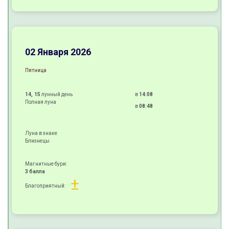
+
+
+
02 Января 2026
Пятница
14, 15
лунный день
в
14:08
Полная луна
в
08:48
Луна в знаке
Близнецы
Магнитные бури:
3 балла
±
Благоприятный:
+
+