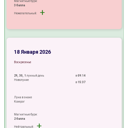
Магнитные бури:
3 балла
+
Нежелательный:
-
-
±
18 Января 2026
Воскресенье
29, 30, 1
лунный день
в
09:14
Новолуние
в
15:37
Луна в знаке
Козерог
Магнитные бури:
2 балла
+
Нейтральный: