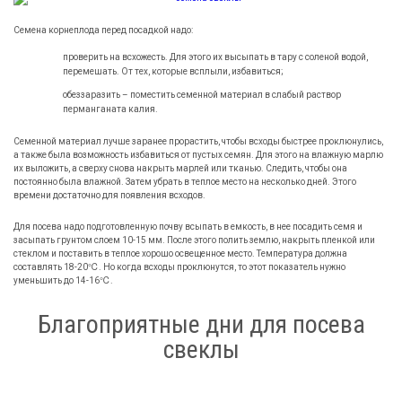
Семена корнеплода перед посадкой надо:
проверить на всхожесть. Для этого их высыпать в тару с соленой водой,
перемешать. От тех, которые всплыли, избавиться;
обеззаразить – поместить семенной материал в слабый раствор
перманганата калия.
Семенной материал лучше заранее прорастить, чтобы всходы быстрее проклюнулись,
а также была возможность избавиться от пустых семян. Для этого на влажную марлю
их выложить, а сверху снова накрыть марлей или тканью. Следить, чтобы она
постоянно была влажной. Затем убрать в теплое место на несколько дней. Этого
времени достаточно для появления всходов.
Для посева надо подготовленную почву всыпать в емкость, в нее посадить семя и
засыпать грунтом слоем 10-15 мм. После этого полить землю, накрыть пленкой или
стеклом и поставить в теплое хорошо освещенное место. Температура должна
составлять 18-20℃. Но когда всходы проклюнутся, то этот показатель нужно
уменьшить до 14-16℃.
Благоприятные дни для посева
свеклы