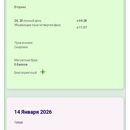
Вторник
24, 25
лунный день
в
04:28
Убывающая луна четвертая фаза
в
11:37
Луна в знаке
Скорпион
Магнитные бури:
0 баллов
+
Благоприятный:
±
±
+
14 Января 2026
Среда