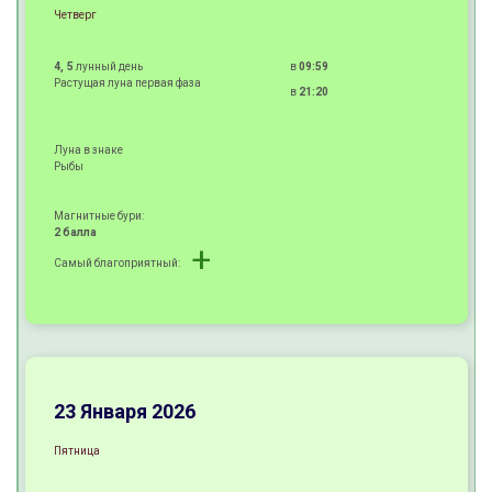
Четверг
4, 5
лунный день
в
09:59
Растущая луна первая фаза
в
21:20
Луна в знаке
Рыбы
Магнитные бури:
2 балла
+
Самый благоприятный:
+
+
+
23 Января 2026
Пятница