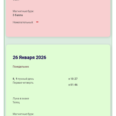
Магнитные бури:
3 балла
-
Нежелательный:
-
+
±
26 Января 2026
Понедельник
8, 9
лунный день
в
10:27
Первая четверть
в
01:46
Луна в знаке
Телец
Магнитные бури: