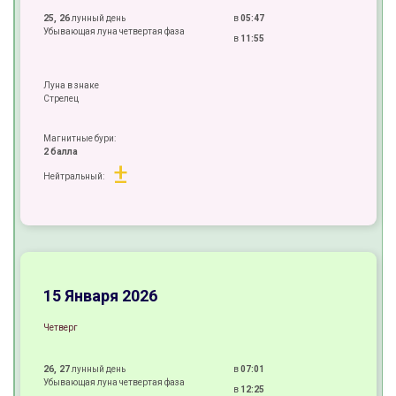
25, 26
лунный день
в
05:47
Убывающая луна четвертая фаза
в
11:55
Луна в знаке
Стрелец
Магнитные бури:
2 балла
±
Нейтральный:
±
±
+
15 Января 2026
Четверг
26, 27
лунный день
в
07:01
Убывающая луна четвертая фаза
в
12:25