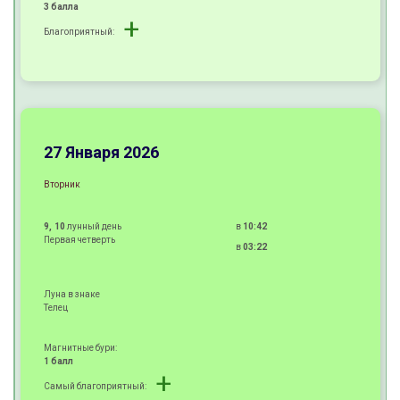
3 балла
+
Благоприятный:
+
+
±
27 Января 2026
Вторник
9, 10
лунный день
в
10:42
Первая четверть
в
03:22
Луна в знаке
Телец
Магнитные бури:
1 балл
+
Самый благоприятный: