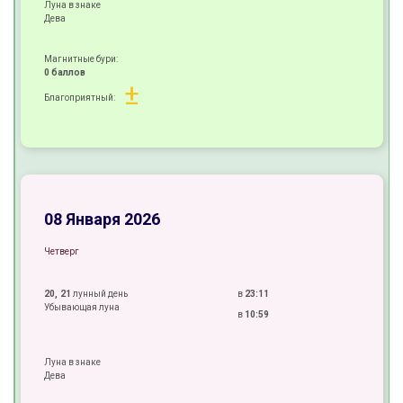
Луна в знаке
Дева
Магнитные бури:
0 баллов
±
Благоприятный:
+
±
+
08 Января 2026
Четверг
20, 21
лунный день
в
23:11
Убывающая луна
в
10:59
Луна в знаке
Дева