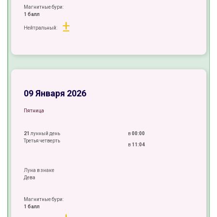
Магнитные бури:
1 балл
±
Нейтральный:
±
±
+
09 Января 2026
Пятница
21
лунный день
в
00:00
Третья четверть
в
11:04
Луна в знаке
Дева
Магнитные бури:
1 балл