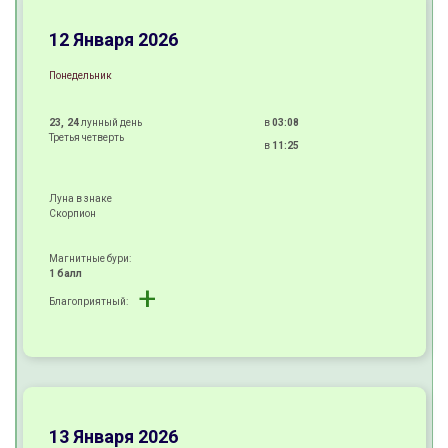
±
12 Января 2026
Понедельник
23, 24
лунный день
в
03:08
Третья четверть
в
11:25
Луна в знаке
Скорпион
Магнитные бури:
1 балл
+
Благоприятный:
+
±
±
13 Января 2026