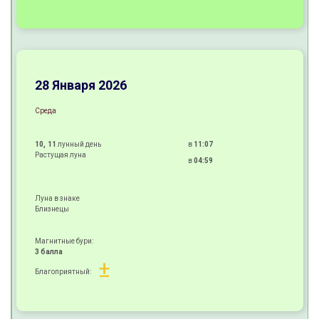
+
+
+
28 Января 2026
Среда
10, 11
лунный день
в
11:07
Растущая луна
в
04:59
Луна в знаке
Близнецы
Магнитные бури:
3 балла
±
Благоприятный:
+