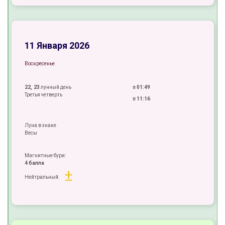
±
±
11 Января 2026
Воскресенье
22, 23
лунный день
в
01:49
Третья четверть
в
11:16
Луна в знаке
Весы
Магнитные бури:
4 балла
±
Нейтральный:
+
±