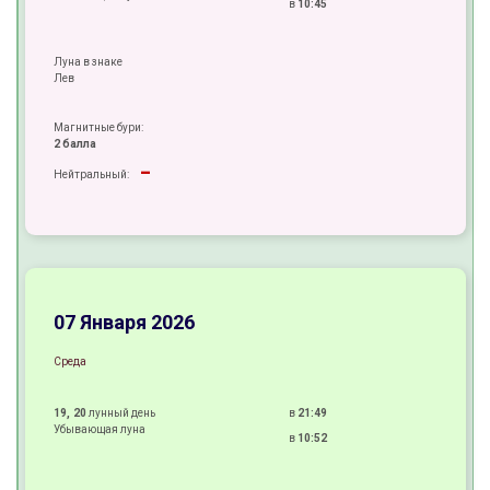
в
10:45
Луна в знаке
Лев
Магнитные бури:
2 балла
-
Нейтральный:
±
±
+
07 Января 2026
Среда
19, 20
лунный день
в
21:49
Убывающая луна
в
10:52