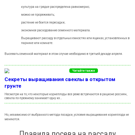
культура на грядке распределена равномерно;
можно не прореживать;
растение не боится пересадки;
экономное расходование семенного материала.
Выращивают рассаду в отдельных емкостях или ящиках, установленных в
парнике или комнате.
Высевать семенной материал в этом случае необходимо в третьей декаде апреля.
Читайте также
Секреты выращивания свеклы в открытом
грунте
Несмотря на то, что некоторые корнеплоды все реже встречаются в рационе россиян,
свекла по-прежнему занимает одну из…
Но, независимо от выбранного метода посадки, условия выращивания корнеплода не
меняются.
Правила посева на рассаду