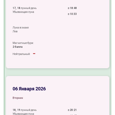
17, 18
лунный день
в
18:48
Убывающая луна
в
10:33
Луна в знаке
Лев
Магнитные бури:
2 балла
-
Нейтральный:
+
±
±
06 Января 2026
Вторник
18, 19
лунный день
в
20:21
Убывающая луна