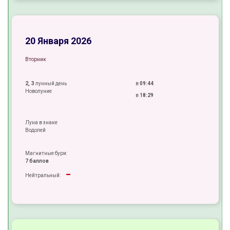
-
±
20 Января 2026
Вторник
2, 3
лунный день
в
09:44
Новолуние
в
18:29
Луна в знаке
Водолей
Магнитные бури:
7 баллов
-
Нейтральный:
+
-