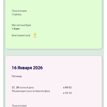
Луна в знаке
Стрелец
Магнитные бури:
1 балл
±
Благоприятный:
+
±
+
16 Января 2026
Пятница
27, 28
лунный день
в
08:02
Убывающая луна четвертая фаза
в
13:12
Луна в знаке