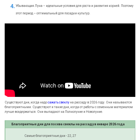
Убывающая Луна – идеальные условия для роста и развития корней. Поэтому
этот период – оптимальный для посадки культур.
Существуют дни, когда надо
сажать свеклу
на рассаду в
2026
году. Они называются
благоприятными. Существуют и такие дни, когда от работы с семенным материалом
лучше воздержаться. Они выпадают на Полнолуние и Новолуние.
Благоприятные дни для посева свеклы на рассаду в январе 2026 года
Самые благоприятные дни - 22, 27