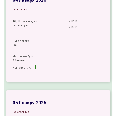
Воскресенье
16, 17
лунный день
в
17:10
Полная луна
в
10:15
Луна в знаке
Рак
Магнитные бури:
0 баллов
+
Нейтральный:
-
+
±
05 Января 2026
Понедельник