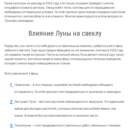
Посев культуры на рассаду в
2026
году и не только, аграрии проводят с учетом
специфики климата региона. Овощ любит тепло, поэтому для его взращивания
необходимы оптимальные условия. По этой причине сроки посева огородного растения
отличаются с учетом области и ее климата. Многие ориентируются в этом вопросе по
Лунному календарю.
Влияние Луны на свеклу
Перед тем, как начать что-либо делать со свекольным семенем, требуется учесть фазу
небесного светила. Еще наши предки обращали на это внимание, поэтому в
2026
году
это правило также актуально. Почти за полный месяц Луна делает полный круг около
нашей планеты, постоянно входя в новую фазу, отличающуюся степенью освещения,
которая с земли видна невооруженным глазом.
Всего различают 4 фазы:
Новолуние – в этот период с корневой системой необходимо соблюдать
осторожность. По этой причине стоит воздержаться от рыхления и пересадки.
Растущая Луна – все соки растения перемещаются к верхушке. Это идеальное
время для высадки растений, у которых зеленая масса более важна, чем
корни. А семена быстро проклевываются и начинают расти.
Полнолуние – стоит воздержаться от различных работ, связанных с посевом.