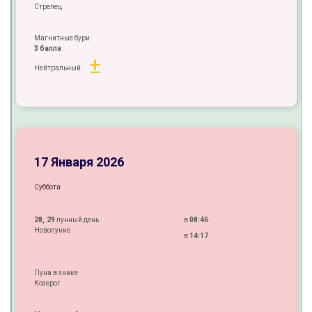
Стрелец
Магнитные бури:
3 балла
±
Нейтральный:
±
±
±
17 Января 2026
Суббота
28, 29
лунный день
в
08:46
Новолуние
в
14:17
Луна в знаке
Козерог