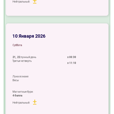
±
Нейтральный:
+
±
±
10 Января 2026
Суббота
21, 22
лунный день
в
00:30
Третья четверть
в
11:10
Луна в знаке
Весы
Магнитные бури:
4 балла
±
Нейтральный:
±