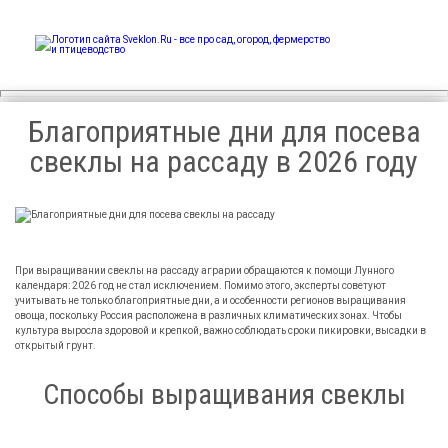
Sveklon.Ru – все про сад,
огород, фермерство и
птицеводство
Благоприятные дни для посева
свеклы на рассаду в 2026 году
При выращивании свеклы на рассаду аграрии обращаются к помощи Лунного
календаря:
2026
год не стал исключением. Помимо этого, эксперты советуют
учитывать не только благоприятные дни, а и особенности регионов выращивания
овоща, поскольку Россия расположена в различных климатических зонах.
Чтобы
культура выросла здоровой и крепкой, важно соблюдать сроки пикировки, высадки в
открытый грунт.
Способы выращивания свеклы