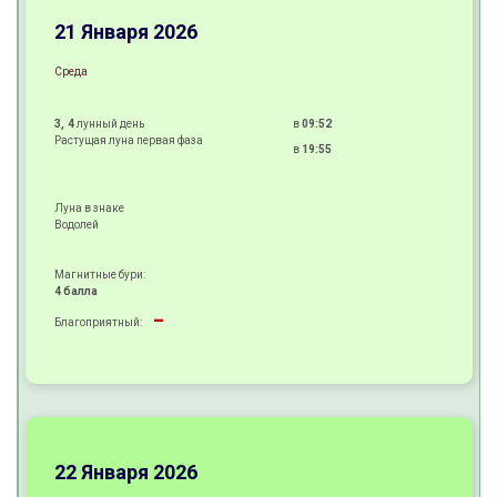
+
21 Января 2026
Среда
3, 4
лунный день
в
09:52
Растущая луна первая фаза
в
19:55
Луна в знаке
Водолей
Магнитные бури:
4 балла
-
Благоприятный:
+
+
+
22 Января 2026