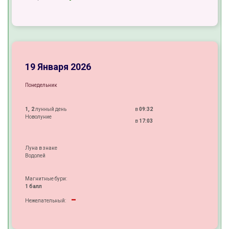
±
-
±
19 Января 2026
Понедельник
1, 2
лунный день
в
09:32
Новолуние
в
17:03
Луна в знаке
Водолей
Магнитные бури:
1 балл
-
Нежелательный:
+