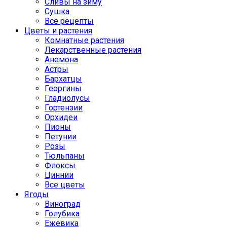
Сливы на зиму
Сушка
Все рецепты
Цветы и растения
Комнатные растения
Лекарственные растения
Анемона
Астры
Бархатцы
Георгины
Гладиолусы
Гортензии
Орхидеи
Пионы
Петунии
Розы
Тюльпаны
Флоксы
Циннии
Все цветы
Ягоды
Виноград
Голубика
Ежевика