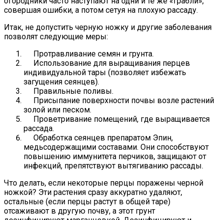
огородники часто наступают на одни и те же «грабли»,
совершая ошибки, а потом сетуя на плохую рассаду.
Итак, не допустить черную ножку и другие заболевания
позволят следующие меры:
Протравливание семян и грунта.
Использование для выращивания перцев
индивидуальной тары (позволяет избежать
загущения сеянцев).
Правильные поливы.
Присыпание поверхности почвы возле растений
золой или песком.
Проветривание помещений, где выращивается
рассада.
Обработка сеянцев препаратом Эпин,
медьсодержащими составами. Они способствуют
повышению иммунитета перчиков, защищают от
инфекций, препятствуют вытягиванию рассады.
Что делать, если некоторые перцы поражены черной
ножкой? Эти растения сразу аккуратно удаляют,
остальные (если перцы растут в общей таре)
отсаживают в другую почву, а этот грунт