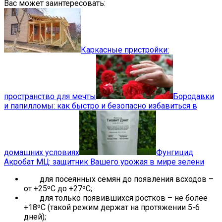
Вас может заинтересовать:
Каркасные пристройки:
пространство для мечты
Бородавки
и папилломы: как быстро и безопасно избавиться в
домашних условиях
Фунгицид
Акробат МЦ: защитник Вашего урожая в мире зелени
для посеянных семян до появления всходов –
от +25ºC до +27ºC;
для только появившихся ростков – не более
+18ºC (такой режим держат на протяжении 5-6
дней);