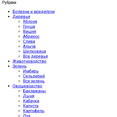
Рубрики
Болезни и вредители
Деревья
Яблоня
Груша
Вишня
Абрикос
Слива
Алыча
Шелковица
Все деревья
Животноводство
Зелень
Имбирь
Сельдерей
Вся зелень
Овощеводство
Баклажаны
Дыня
Кабачки
Капуста
Картофель
Лук