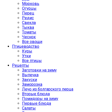
Морковь
Огурцы
Перец
Редис
Свекла
Тыква
Томаты
Чеснок
Все овощи
Птицеводство
Куры
Утки
Все птицы
Рецепты
Заготовки на зиму
Выпечка
Закуски
Заморозка
Лечо из болгарского перца
Вторые блюда
Помидоры на зиму
Первые блюда
Салаты