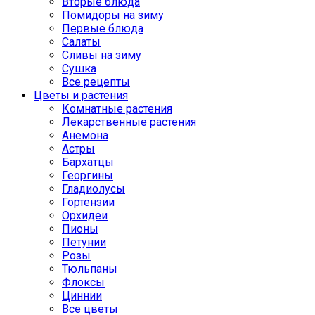
Вторые блюда
Помидоры на зиму
Первые блюда
Салаты
Сливы на зиму
Сушка
Все рецепты
Цветы и растения
Комнатные растения
Лекарственные растения
Анемона
Астры
Бархатцы
Георгины
Гладиолусы
Гортензии
Орхидеи
Пионы
Петунии
Розы
Тюльпаны
Флоксы
Циннии
Все цветы