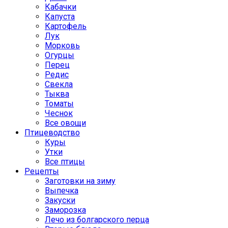
Кабачки
Капуста
Картофель
Лук
Морковь
Огурцы
Перец
Редис
Свекла
Тыква
Томаты
Чеснок
Все овощи
Птицеводство
Куры
Утки
Все птицы
Рецепты
Заготовки на зиму
Выпечка
Закуски
Заморозка
Лечо из болгарского перца