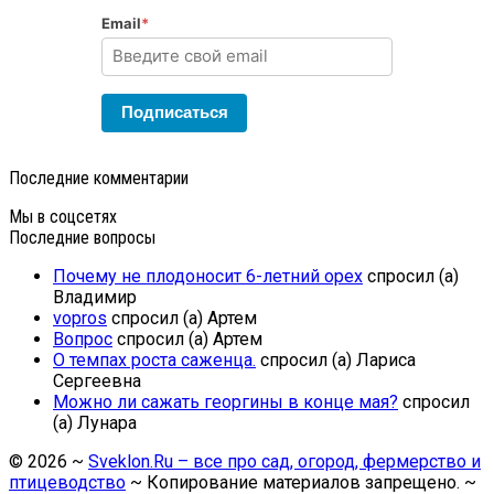
Email
*
Подписаться
Последние комментарии
Мы в соцсетях
Последние вопросы
Почему не плодоносит 6-летний орех
спросил (а)
Владимир
vopros
спросил (а) Артем
Вопрос
спросил (а) Артем
О темпах роста саженца.
спросил (а) Лариса
Сергеевна
Можно ли сажать георгины в конце мая?
спросил
(а) Лунара
©
2026
~
Sveklon.Ru – все про сад, огород, фермерство и
птицеводство
~ Копирование материалов запрещено. ~