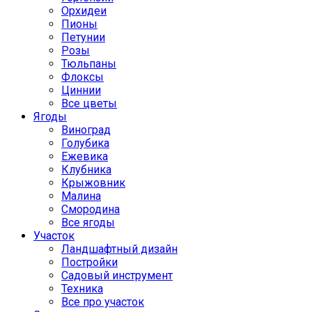
Орхидеи
Пионы
Петунии
Розы
Тюльпаны
Флоксы
Циннии
Все цветы
Ягоды
Виноград
Голубика
Ежевика
Клубника
Крыжовник
Малина
Смородина
Все ягоды
Участок
Ландшафтный дизайн
Постройки
Садовый инструмент
Техника
Все про участок