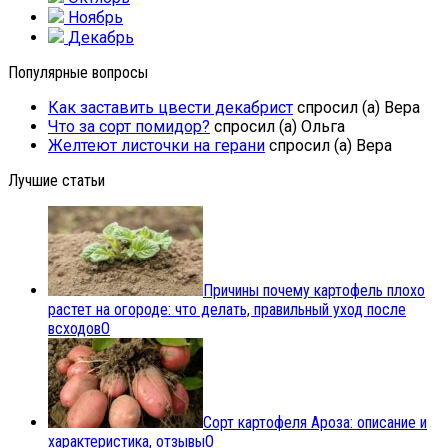
Ноябрь
Декабрь
Популярные вопросы
Как заставить цвести декабрист
спросил (а) Вера
Что за сорт помидор?
спросил (а) Ольга
Желтеют листочки на герани
спросил (а) Вера
Лучшие статьи
Причины почему картофель плохо
растет на огороде: что делать, правильный уход после
всходов
0
Сорт картофеля Ароза: описание и
характеристика, отзывы
0