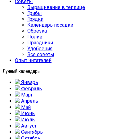
Советы
Выращивание в теплице
Грибы
Грядки
Календарь посадки
Обрезка
Полив
Праздники
Удобрения
Все советы
Опыт читателей
Лунный календарь
Январь
Февраль
Март
Апрель
Май
Июнь
Июль
Август
Сентябрь
Октябрь