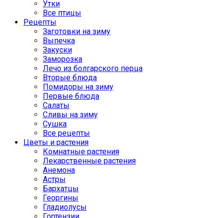
Утки
Все птицы
Рецепты
Заготовки на зиму
Выпечка
Закуски
Заморозка
Лечо из болгарского перца
Вторые блюда
Помидоры на зиму
Первые блюда
Салаты
Сливы на зиму
Сушка
Все рецепты
Цветы и растения
Комнатные растения
Лекарственные растения
Анемона
Астры
Бархатцы
Георгины
Гладиолусы
Гортензии