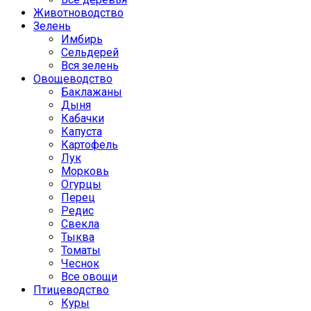
Животноводство
Зелень
Имбирь
Сельдерей
Вся зелень
Овощеводство
Баклажаны
Дыня
Кабачки
Капуста
Картофель
Лук
Морковь
Огурцы
Перец
Редис
Свекла
Тыква
Томаты
Чеснок
Все овощи
Птицеводство
Куры