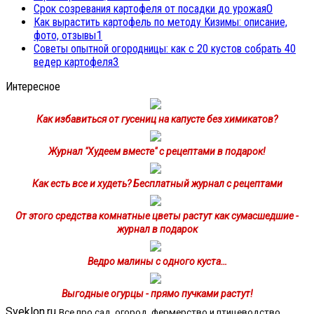
Срок созревания картофеля от посадки до урожая
0
Как вырастить картофель по методу Кизимы: описание,
фото, отзывы
1
Советы опытной огородницы: как с 20 кустов собрать 40
ведер картофеля
3
Интересное
Как избавиться от гусениц на капусте без химикатов?
Журнал "Худеем вместе" с рецептами в подарок!
Как есть все и худеть? Бесплатный журнал с рецептами
От этого средства комнатные цветы растут как сумасшедшие -
журнал в подарок
Ведро малины с одного куста…
Выгодные огурцы - прямо пучками растут!
Sveklon.ru
Все про сад, огород, фермерство и птицеводство