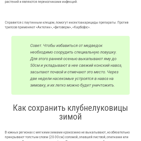
растений и являются переносчиками инфекций.
Справится с паутинным клещом, помогут инсектоакарициды препараты. Против
трипсов применяют «Актелик», «фитоверм», «Карбофос».
Совет. Чтобы избавиться от медведок
необходимо соорудить специальную ловушку.
Для этого ранней осенью выкапывают яму до
50см и укладывают в нее свежий конский навоз,
засыпают почвой и отмечают это место. Через
две недели насекомые устроятся в навоз на
зимовку, и их легко можно будет уничтожить.
Как сохранить клубнелуковицы
зимой
В южных регионах с мягкими зимами крокосмию не выкапывают, но обязательно
прикрывают толстым слоем (20-30 см) соломой, опавшей листвой, опилками или