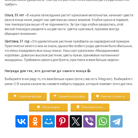
требует».
Ольга, 35 лет
: «В нашем палисаднике растет крокосмия метельчатая, начинает цвести
рано в конце июня, радует нас цветами до самых морозов. Клубни храню в подвале,
там температура выше + 8 не поднимается. За три года клубни разрослись, этой
весной планирую разделить на две части. Цветок красивый, прохожие всегда
обращают внимание».
Светлана, 51 год
: «Это удивительное растение приобрела на садоводческой ярмарке.
Практически ничего о нем не знала, однако без особого ухода цветение было обильным,
что очень порадовало всю нашу семью. Наш сорт крокосмии «Мандариновая
королева», довольно высокое растение, цветы яркие, оранжевые напоминают
мандарины. Пробовали срезать для букета, простояли в вазе больше недели».
Награда для тех, кто дочитал до самого конца 👍
Выбирайте в награду то, что вам больше нужно (если у вас есть Telegram). Выбирайте с
умом 🙂 В нашем канале вы сможете забрать подарок, который поможет этого достичь.
Стройная фигура
Урожайный огород
Умение готовить
Уютный дом
Полезная книга