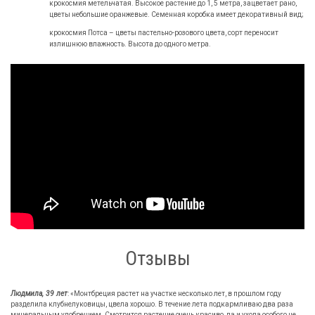
крокосмия метельчатая. Высокое растение до 1, 5 метра, зацветает рано,
цветы небольшие оранжевые. Семенная коробка имеет декоративный вид;
крокосмия Потса – цветы пастельно-розового цвета, сорт переносит
излишнюю влажность. Высота до одного метра.
Отзывы
Людмила, 39 лет
: «Монтбреция растет на участке несколько лет, в прошлом году
разделила клубнелуковицы, цвела хорошо. В течение лета подкармливаю два раза
минеральным удобрением. Смотрится растение очень красиво, да и ухода особого не