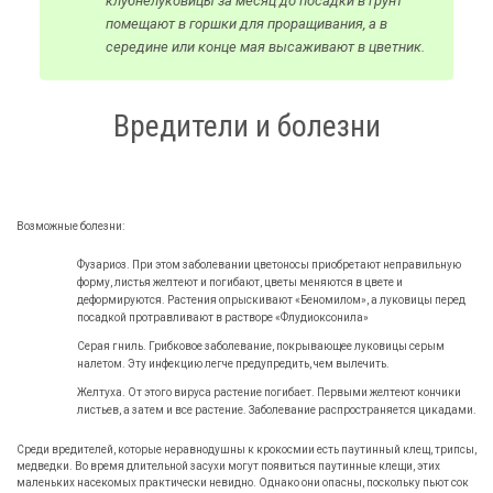
клубнелуковицы за месяц до посадки в грунт
помещают в горшки для проращивания, а в
середине или конце мая высаживают в цветник.
Вредители и болезни
Возможные болезни:
Фузариоз. При этом заболевании цветоносы приобретают неправильную
форму, листья желтеют и погибают, цветы меняются в цвете и
деформируются. Растения опрыскивают «Беномилом», а луковицы перед
посадкой протравливают в растворе «Флудиоксонила»
Серая гниль. Грибковое заболевание, покрывающее луковицы серым
налетом. Эту инфекцию легче предупредить, чем вылечить.
Желтуха. От этого вируса растение погибает. Первыми желтеют кончики
листьев, а затем и все растение. Заболевание распространяется цикадами.
Среди вредителей, которые неравнодушны к крокосмии есть паутинный клещ, трипсы,
медведки. Во время длительной засухи могут появиться паутинные клещи, этих
маленьких насекомых практически невидно. Однако они опасны, поскольку пьют сок