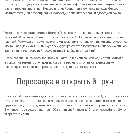
прорастут. Посадку крокосмии начинают в конце февраля или начале марта. Семена
растения замачивают на 48 часов в теплой воде, при этом через каждые 6 часов
меняют воду. Для проращивания мотбреции подойдет легкая плодородная почва.
Хорошо если в состав грунтовой смеси будет входить дерновая земля, песок, торф,
перегной. Семена углубляют и присыпают землей. Посевы поливают и накрывают
пленкой. Размещают тару с посажеными семенами на подоконник или другое светлое
место. Раз в день на 15-20 минут пленку убирают, это способствует испарению лишней
влаги и является хорошей профилактикой грибковых инфекций.
После появления всходов полив сокращают. Теперь влага необходима только после
высыхания верхнего слоя почвы. Когда на растениях появятся по несколько
настоящих листиков, их пересаживают в отдельные контейнеры.
Пересадка в открытый грунт
В открытый грунт мотбрецию пересаживают в первых числах мая. Для этого растения
нужно подобрать открытое, солнечное место, расположенное вдали от прохождения
грунтовых вод. Почва должна быть питательной. Если земля истощенная, то с осени на
1 м² вносят два ведра перегноя, 100 гр. гашеной извести,40 гр. суперфосфата и 20 гр.
хлористого калия.