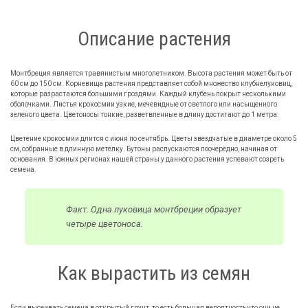
Описание растения
Монтбреция является травянистым многолетником. Высота растения может быть от
60 см до 150 см. Корневища растения представляет собой множество клубнелуковиц,
которые разрастаются большими гроздями. Каждый клубень покрыт несколькими
оболочками. Листья крокосмии узкие, мечевидные от светлого или насыщенного
зеленого цвета. Цветоносы тонкие, разветвленные в длину достигают до 1 метра.
Цветение крокосмии длится с июня по сентябрь. Цветы звездчатые в диаметре около 5
см, собранные в длинную метёлку. Бутоны распускаются поочерёдно, начиная от
основания. В южных регионах нашей страны у данного растения успевают созреть
семена.
Факт. Одна луковица монтбреции образует
четыре цветоноса.
Как вырастить из семян
Если высеивать семена в открытый грунт, то есть большая вероятность что они не