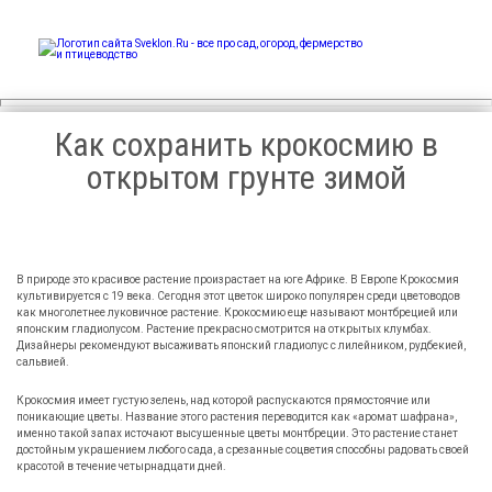
Sveklon.Ru – все про сад,
огород, фермерство и
птицеводство
Как сохранить крокосмию в
открытом грунте зимой
В природе это красивое растение произрастает на юге Африке. В Европе Крокосмия
культивируется с 19 века. Сегодня этот цветок широко популярен среди цветоводов
как многолетнее луковичное растение. Крокосмию еще называют монтбрецией или
японским гладиолусом. Растение прекрасно смотрится на открытых клумбах.
Дизайнеры рекомендуют высаживать японский гладиолус с лилейником, рудбекией,
сальвией.
Крокосмия имеет густую зелень, над которой распускаются прямостоячие или
поникающие цветы. Название этого растения переводится как «аромат шафрана»,
именно такой запах источают высушенные цветы монтбреции. Это растение станет
достойным украшением любого сада, а срезанные соцветия способны радовать своей
красотой в течение четырнадцати дней.