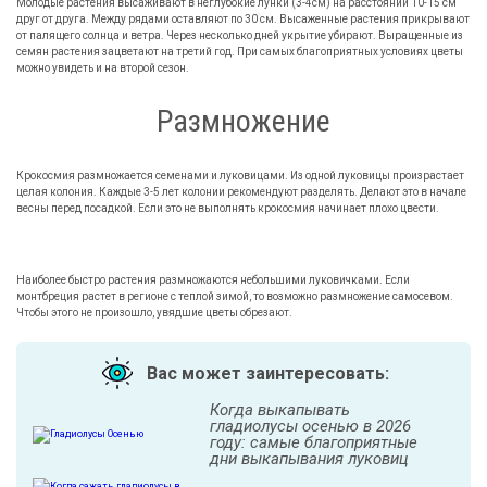
Молодые растения высаживают в неглубокие лунки (3-4см) на расстоянии 10-15 см
друг от друга. Между рядами оставляют по 30 см. Высаженные растения прикрывают
от палящего солнца и ветра. Через несколько дней укрытие убирают. Выращенные из
семян растения зацветают на третий год. При самых благоприятных условиях цветы
можно увидеть и на второй сезон.
Размножение
Крокосмия размножается семенами и луковицами. Из одной луковицы произрастает
целая колония. Каждые 3-5 лет колонии рекомендуют разделять. Делают это в начале
весны перед посадкой. Если это не выполнять крокосмия начинает плохо цвести.
Наиболее быстро растения размножаются небольшими луковичками. Если
монтбреция растет в регионе с теплой зимой, то возможно размножение самосевом.
Чтобы этого не произошло, увядшие цветы обрезают.
Вас может заинтересовать:
Когда выкапывать
гладиолусы осенью в 2026
году: самые благоприятные
дни выкапывания луковиц