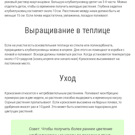
розовый раствор марганцовки. Большую клубнелуковицу делят на 3-4 части. Можно
отделить деток, чтобы со временем получить молодые растения. Глубина заделки
клубнелуковиц составляет около 10 см. Расстояние между ними должно быть не
меньше 15 см. Если почва недостаточна, увлажнена, посадки поливают.
Выращивание в теплице
Если на участке есть основательная теплица из стекла или поликарбоната,
проращивать клубнелуковицы можно в апреле. Для этого их помещают в коробки с
почвой и поливают. Вскоре должны появиться ростки. Когда установится температура
около +10 градусов (конец апреля или начало мая) Крокосмию высаживают на
постоянное место.
Уход
Крокосмия относится к нетребовательным растениям. Поливают монтбрецию
примерно раз в две недели, но растение способно выдержать и временную засуху.
Сорные растения пропалывают. Если крокосмия высажена на бедных почвах, то
удобрения вносят раз в 10 дней. Это может быть комплексная подкормка для
цветущих растений.
Совет. Чтобы получить более раннее цветение