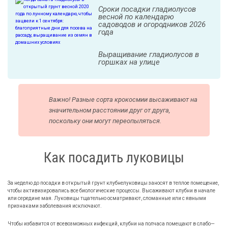
Сроки посадки гладиолусов
весной по календарю
садоводов и огородников 2026
года
Выращивание гладиолусов в
горшках на улице
Важно! Разные сорта крокосмии высаживают на
значительном расстоянии друг от друга,
поскольку они могут переопыляться.
Как посадить луковицы
За неделю до посадки в открытый грунт клубнелуковицы заносят в теплое помещение,
чтобы активизировались все биологические процессы. Высаживают клубни в начале
или середине мая. Луковицы тщательно осматривают, сломанные или с явными
признаками заболевания исключают.
Чтобы избавится от всевозможных инфекций, клубни на полчаса помещают в слабо—