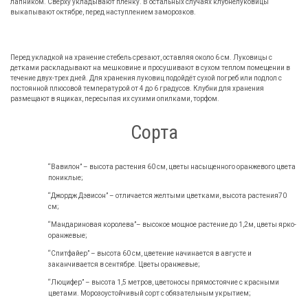
лапником. Сверху укладывают плёнку. В остальных случаях клубнелуковицы
выкапывают октябре, перед наступлением заморозков.
Перед укладкой на хранение стебель срезают, оставляя около 6 см. Луковицы с
детками раскладывают на мешковине и просушивают в сухом теплом помещении в
течение двух-трех дней. Для хранения луковиц подойдёт сухой погреб или подпол с
постоянной плюсовой температурой от 4 до 6 градусов. Клубни для хранения
размещают в ящиках, пересыпая их сухими опилками, торфом.
Сорта
“Вавилон” – высота растения 60 см, цветы насыщенного оранжевого цвета
пониклые;
“Джордж Дэвисон” – отличается желтыми цветками, высота растения70
см;
“Мандариновая королева”– высокое мощное растение до 1,2м, цветы ярко-
оранжевые;
“Спитфайер” – высота 60 см, цветение начинается в августе и
заканчивается в сентябре. Цветы оранжевые;
“Люцифер” – высота 1,5 метров, цветоносы прямостоячие с красными
цветами. Морозоустойчивый сорт с обязательным укрытием;