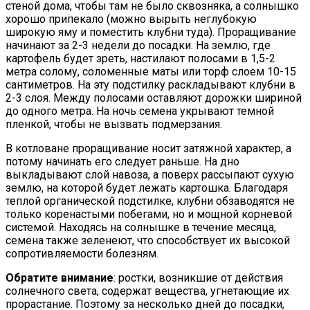
стеной дома, чтобы там не было сквозняка, а солнышко
хорошо припекало (можно вырыть неглубокую
широкую яму и поместить клубни туда). Проращивание
начинают за 2-3 недели до посадки. На землю, где
картофель будет зреть, настилают полосами в 1,5-2
метра солому, соломенные маты или торф слоем 10-15
сантиметров. На эту подстилку раскладывают клубни в
2-3 слоя. Между полосами оставляют дорожки шириной
до одного метра. На ночь семена укрывают темной
пленкой, чтобы не вызвать подмерзания.
В котловане проращивание носит затяжной характер, а
потому начинать его следует раньше. На дно
выкладывают слой навоза, а поверх рассыпают сухую
землю, на которой будет лежать картошка. Благодаря
теплой органической подстилке, клубни обзаводятся не
только коренастыми побегами, но и мощной корневой
системой. Находясь на солнышке в течение месяца,
семена также зеленеют, что способствует их высокой
сопротивляемости болезням.
Обратите внимание
: ростки, возникшие от действия
солнечного света, содержат вещества, угнетающие их
прорастание. Поэтому за несколько дней до посадки,