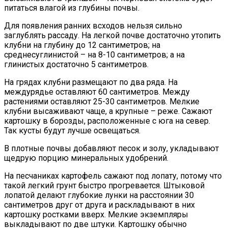
питаться влагой из глубины почвы.
Для появления ранних всходов нельзя сильно
заглублять рассаду. На легкой почве достаточно утопить
клубни на глубину до 12 сантиметров; на
среднесуглинистой – на 8-10 сантиметров; а на
глинистых достаточно 5 сантиметров.
На грядах клубни размещают по два ряда. На
междурядье оставляют 60 сантиметров. Между
растениями оставляют 25-30 сантиметров. Мелкие
клубни высаживают чаще, а крупные – реже. Сажают
картошку в борозды, расположенные с юга на север.
Так кусты будут лучше освещаться.
В плотные почвы добавляют песок и золу, укладывают
щедрую порцию минеральных удобрений.
На песчаниках картофель сажают под лопату, потому что
такой легкий грунт быстро прогревается. Штыковой
лопатой делают глубокие лунки на расстоянии 30
сантиметров друг от друга и раскладывают в них
картошку ростками вверх. Мелкие экземпляры
выкладывают по две штуки. Картошку обычно