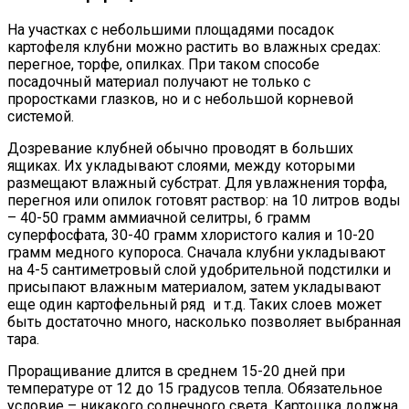
На участках с небольшими площадями посадок
картофеля клубни можно растить во влажных средах:
перегное, торфе, опилках. При таком способе
посадочный материал получают не только с
проростками глазков, но и с небольшой корневой
системой.
Дозревание клубней обычно проводят в больших
ящиках. Их укладывают слоями, между которыми
размещают влажный субстрат. Для увлажнения торфа,
перегноя или опилок готовят раствор: на 10 литров воды
– 40-50 грамм аммиачной селитры, 6 грамм
суперфосфата, 30-40 грамм хлористого калия и 10-20
грамм медного купороса. Сначала клубни укладывают
на 4-5 сантиметровый слой удобрительной подстилки и
присыпают влажным материалом, затем укладывают
еще один картофельный ряд и т.д. Таких слоев может
быть достаточно много, насколько позволяет выбранная
тара.
Проращивание длится в среднем 15-20 дней при
температуре от 12 до 15 градусов тепла. Обязательное
условие – никакого солнечного света. Картошка должна