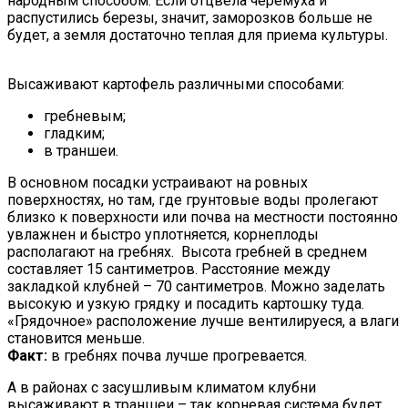
народным способом. Если отцвела черемуха и
распустились березы, значит, заморозков больше не
будет, а земля достаточно теплая для приема культуры.
Высаживают картофель различными способами:
гребневым;
гладким;
в траншеи.
В основном посадки устраивают на ровных
поверхностях, но там, где грунтовые воды пролегают
близко к поверхности или почва на местности постоянно
увлажнен и быстро уплотняется, корнеплоды
располагают на гребнях. Высота гребней в среднем
составляет 15 сантиметров. Расстояние между
закладкой клубней – 70 сантиметров. Можно заделать
высокую и узкую грядку и посадить картошку туда.
«Грядочное» расположение лучше вентилируеся, а влаги
становится меньше.
Факт:
в гребнях почва лучше прогревается.
А в районах с засушливым климатом клубни
высаживают в траншеи – так корневая система будет