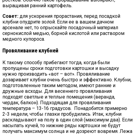
выращивая ранний картофель.
Совет:
для ускорения прорастания, перед посадкой
клубни опудрите золой. Если ее в вашем дачном
арсенале нет, то опрыскайте посадочный материал
сернокислой медью, борной кислотой или раствором
медного купороса.
Провяливание клубней
К такому способу прибегают тогда, когда были
пропущены сроки подготовки картошки и высадку
нужно производить «вот – вот». Провяливание
дозаривает клубни очень быстро и эффективно. Клубни,
подготовленные таким методом, имеют ранние и
дружные всходы. Для весеннего провяливания
подходят светлые и теплые помещения (веранда,
чердак, балкон). Подходящая для провяливания
температура – 13-16 градусов. Понадобится примерно
2-3 недели, чтобы глазки пробудились. Итак, клубни
раскладывают на полу в один слой (максимум два). Если
насыпать кучей, то нижние ряды картошки не будут
получать максимум солнца и не дозреют вовремя. Лежа