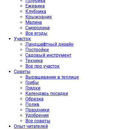
Голубика
Ежевика
Клубника
Крыжовник
Малина
Смородина
Все ягоды
Участок
Ландшафтный дизайн
Постройки
Садовый инструмент
Техника
Все про участок
Советы
Выращивание в теплице
Грибы
Грядки
Календарь посадки
Обрезка
Полив
Праздники
Удобрения
Все советы
Опыт читателей