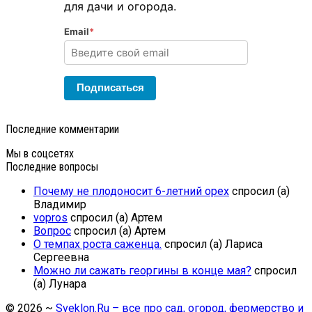
для дачи и огорода.
Email
*
Подписаться
Последние комментарии
Мы в соцсетях
Последние вопросы
Почему не плодоносит 6-летний орех
спросил (а)
Владимир
vopros
спросил (а) Артем
Вопрос
спросил (а) Артем
О темпах роста саженца.
спросил (а) Лариса
Сергеевна
Можно ли сажать георгины в конце мая?
спросил
(а) Лунара
©
2026
~
Sveklon.Ru – все про сад, огород, фермерство и