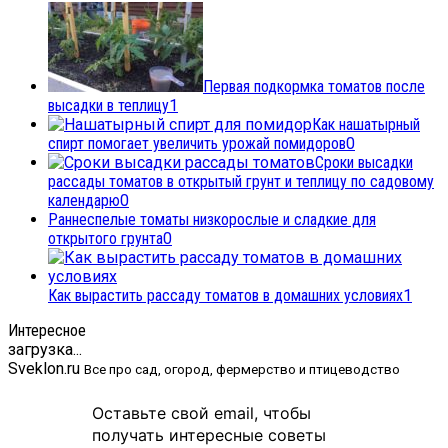
Первая подкормка томатов после
высадки в теплицу
1
Как нашатырный
спирт помогает увеличить урожай помидоров
0
Сроки высадки
рассады томатов в открытый грунт и теплицу по садовому
календарю
0
Раннеспелые томаты низкорослые и сладкие для
открытого грунта
0
Как вырастить рассаду томатов в домашних условиях
1
Интересное
загрузка...
Sveklon.ru
Все про сад, огород, фермерство и птицеводство
Оставьте свой email, чтобы
получать интересные советы