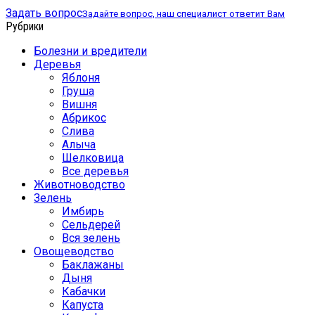
Задать вопрос
Задайте вопрос, наш специалист ответит Вам
Рубрики
Болезни и вредители
Деревья
Яблоня
Груша
Вишня
Абрикос
Слива
Алыча
Шелковица
Все деревья
Животноводство
Зелень
Имбирь
Сельдерей
Вся зелень
Овощеводство
Баклажаны
Дыня
Кабачки
Капуста