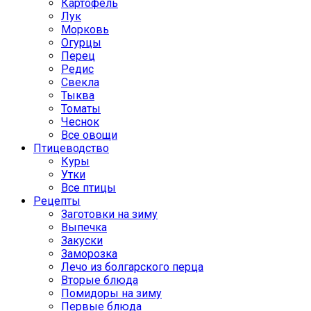
Картофель
Лук
Морковь
Огурцы
Перец
Редис
Свекла
Тыква
Томаты
Чеснок
Все овощи
Птицеводство
Куры
Утки
Все птицы
Рецепты
Заготовки на зиму
Выпечка
Закуски
Заморозка
Лечо из болгарского перца
Вторые блюда
Помидоры на зиму
Первые блюда