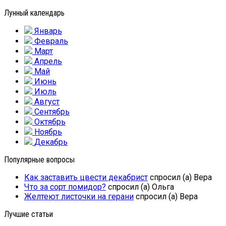
Лунный календарь
Январь
Февраль
Март
Апрель
Май
Июнь
Июль
Август
Сентябрь
Октябрь
Ноябрь
Декабрь
Популярные вопросы
Как заставить цвести декабрист
спросил (а) Вера
Что за сорт помидор?
спросил (а) Ольга
Желтеют листочки на герани
спросил (а) Вера
Лучшие статьи