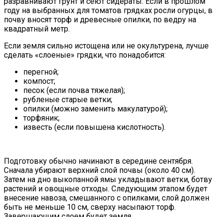
разравнивают грунт и сеют сидераты. Если в прошлом
году на выбранных для томатов грядках росли огурцы, в
почву вносят торф и древесные опилки, по ведру на
квадратный метр.
Если земля сильно истощена или не окультурена, лучше
сделать «слоеные» грядки, что понадобится:
перегной;
компост;
песок (если почва тяжелая);
рубленые старые ветки;
опилки (можно заменить макулатурой);
торфяник;
известь (если повышена кислотность).
Подготовку обычно начинают в середине сентября.
Сначала убирают верхний слой почвы (около 40 см).
Затем на дно выкопанной ямы укладывают ветки, ботву
растений и овощные отходы. Следующим этапом будет
внесение навоза, смешанного с опилками, слой должен
быть не меньше 10 см, сверху насыпают торф.
Завершающим слоем будет земля.