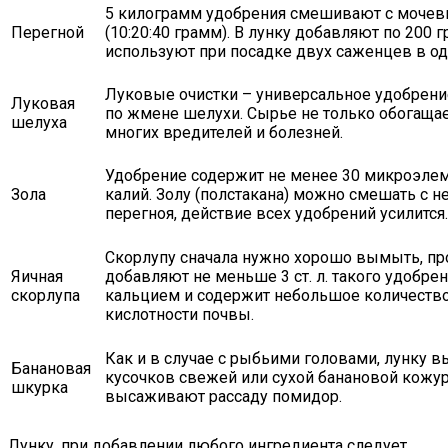
5 килограмм удобрения смешивают с мочев
Перегной
(10:20:40 грамм). В лунку добавляют по 200
используют при посадке двух саженцев в од
Луковые очистки – универсальное удобрени
Луковая
по жмене шелухи. Сырье не только обогащае
шелуха
многих вредителей и болезней.
Удобрение содержит не менее 30 микроэлеме
Зола
калий. Золу (полстакана) можно смешать с 
перегноя, действие всех удобрений усилится.
Скорлупу сначала нужно хорошо вымыть, пр
Яичная
добавляют не меньше 3 ст. л. такого удобрен
скорлупа
кальцием и содержит небольшое количество
кислотности почвы.
Как и в случае с рыбьими головами, лунку 
Банановая
кусочков свежей или сухой банановой кожу
шкурка
высаживают рассаду помидор.
Лунку, при добавлении любого ингредиента следует