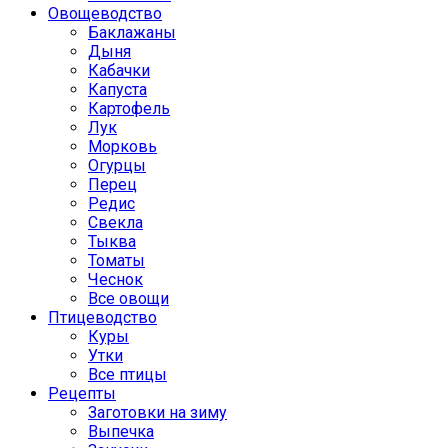
Овощеводство
Баклажаны
Дыня
Кабачки
Капуста
Картофель
Лук
Морковь
Огурцы
Перец
Редис
Свекла
Тыква
Томаты
Чеснок
Все овощи
Птицеводство
Куры
Утки
Все птицы
Рецепты
Заготовки на зиму
Выпечка