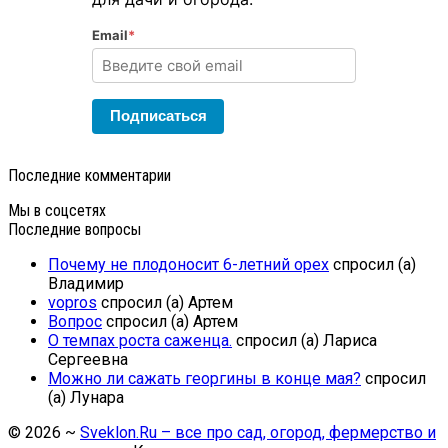
Email
*
Подписаться
Последние комментарии
Мы в соцсетях
Последние вопросы
Почему не плодоносит 6-летний орех
спросил (а)
Владимир
vopros
спросил (а) Артем
Вопрос
спросил (а) Артем
О темпах роста саженца.
спросил (а) Лариса
Сергеевна
Можно ли сажать георгины в конце мая?
спросил
(а) Лунара
©
2026
~
Sveklon.Ru – все про сад, огород, фермерство и