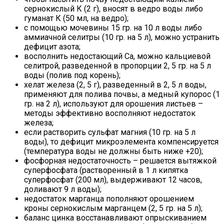
сернокислый К (2 г), вносят в ведро воды либо
гуманат К (50 мл, на ведро);
с помощью мочевины 15 гр. на 10 л воды либо
аммиачной селитры (10 гр. на 5 л), можно устранить
дефицит азота;
восполнить недостающий Са, можно кальциевой
селитрой, разведенной в пропорции 2, 5 гр. на 5 л
воды (полив под корень);
хелат железа (2, 5 г), разведенный в 2, 5 л воды,
применяют для полива почвы, а медный купорос (1
гр. на 2 л), используют для орошения листьев –
методы эффективно восполняют недостаток
железа;
если растворить сульфат магния (10 гр. на 5 л
воды), то дефицит микроэлемента компенсируется
(температура воды не должны быть ниже +20);
фосфорная недостаточность – решается вытяжкой
суперфосфата (растворенный в 1 л кипятка
суперфосфат (200 мл), выдерживают 12 часов,
доливают 9 л воды);
недостаток марганца пополняют орошением
кроны сернокислым марганцем (2, 5 гр. на 5 л);
баланс цинка восстанавливают опрыскиванием