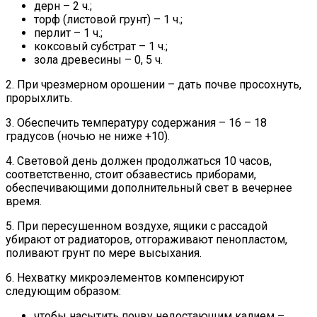
дерн – 2 ч.;
торф (листовой грунт) – 1 ч.;
перлит – 1 ч.;
коксовый субстрат – 1 ч.;
зола древесины – 0, 5 ч.
2. При чрезмерном орошении – дать почве просохнуть,
прорыхлить.
3. Обеспечить температуру содержания – 16 – 18
градусов (ночью не ниже +10).
4. Световой день должен продолжаться 10 часов,
соответственно, стоит обзавестись приборами,
обеспечивающими дополнительный свет в вечернее
время.
5. При пересушенном воздухе, ящики с рассадой
убирают от радиаторов, отгораживают пенопластом,
поливают грунт по мере высыхания.
6. Нехватку микроэлементов компенсируют
следующим образом:
чтобы насытить почву недостающим калием –