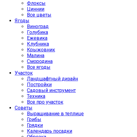
Флоксы
Циннии
Все цветы
Ягоды
Виноград
Голубика
Ежевика
Клубника
Крыжовник
Малина
Смородина
Все ягоды
Участок
Ландшафтный дизайн
Постройки
Садовый инструмент
Техника
Все про участок
Советы
Выращивание в теплице
Грибы
Грядки
Календарь посадки
Обрезка