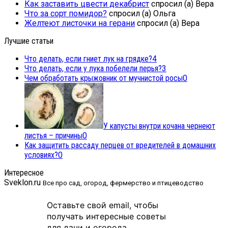
Как заставить цвести декабрист
спросил (а) Вера
Что за сорт помидор?
спросил (а) Ольга
Желтеют листочки на герани
спросил (а) Вера
Лучшие статьи
Что делать, если гниет лук на грядке?
4
Что делать, если у лука побелели перья?
3
Чем обработать крыжовник от мучнистой росы
0
У капусты внутри кочана чернеют
листья – причины
0
Как защитить рассаду перцев от вредителей в домашних
условиях?
0
Интересное
Sveklon.ru
Все про сад, огород, фермерство и птицеводство
Оставьте свой email, чтобы
получать интересные советы
для дачи и огорода.