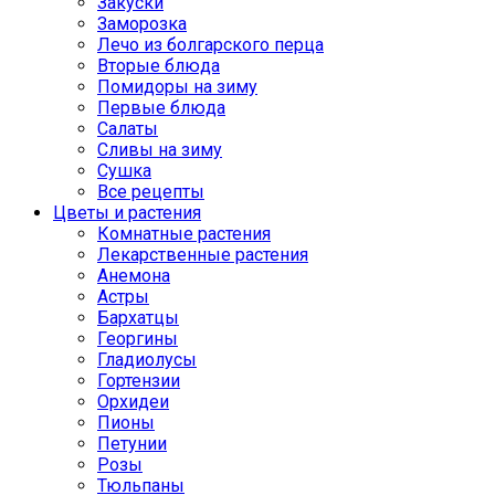
Закуски
Заморозка
Лечо из болгарского перца
Вторые блюда
Помидоры на зиму
Первые блюда
Салаты
Сливы на зиму
Сушка
Все рецепты
Цветы и растения
Комнатные растения
Лекарственные растения
Анемона
Астры
Бархатцы
Георгины
Гладиолусы
Гортензии
Орхидеи
Пионы
Петунии
Розы
Тюльпаны