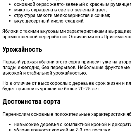
основной окрас желто-зеленый с красным румянцем
мякоть окрашена в светло-зеленый цвет;
структура мякоти мелкозернистая и сочная;
вкус десертный кисло-сладкий.
Яблоки с такими вкусовыми характеристиками выращивают
промышленной переработки. Отличными из «Приземленно
Урожайность
Первый урожая яблони этого сорта принесут уже на втор
плоды ежегодно, без перерывов. Небольшие фруктовые де
высокой и стабильной урожайностью.
Но в отличие от высокорослых деревьев срок жизни и п
будет приносить урожаи не более 20-25 лет.
Достоинства сорта
Перечислим основные положительные характеристики я
невысокие деревья с компактной кроной и декора
яблони приносят урожай на 2-3 год посадки;