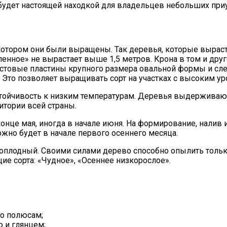
 будет настоящей находкой для владельцев небольших при
а котором они были выращены. Так деревья, которые вырас
ленное» не вырастает выше 1,5 метров. Крона в том и др
истовые пластины крупного размера овальной формы и сле
и. Это позволяет выращивать сорт на участках с высоким у
устойчивость к низким температурам. Деревья выдерживают
тории всей страны.
конце мая, иногда в начале июня. На формирование, налив
жно будет в начале первого осеннего месяца.
оплодный. Своими силами дерево способно опылить только
 сорта: «Чудное», «Осеннее низкорослое».
по полюсам;
ю и глянцем;