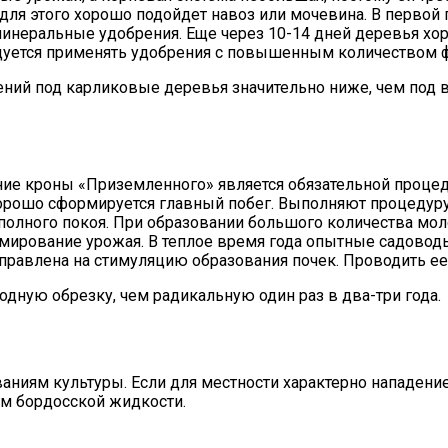
 для этого хорошо подойдет навоз или мочевина. В первой
минеральные удобрения. Еще через 10-14 дней деревья х
дуется применять удобрения с повышенным количеством ф
ений под карликовые деревья значительно ниже, чем под
е кроны «Приземленного» является обязательной процеду
хорошо сформируется главный побег. Выполняют процедуру
 полного покоя. При образовании большого количества мо
мирование урожая. В теплое время года опытные садовод
правлена на стимуляцию образования почек. Проводить ее 
дную обрезку, чем радикальную один раз в два-три года.
ниям культуры. Если для местности характерно нападение
м бордосской жидкости.