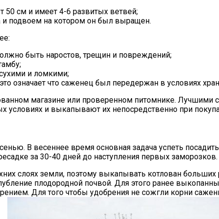
50 см и имеет 4-6 развитых ветвей;
а и подвоем на котором он был выращен.
ее:
должно быть наростов, трещин и повреждений;
тамбу;
сухими и ломкими;
 это означает что саженец был передержан в условиях хра
ованном магазине или проверенном питомнике. Лучшими с
ых условиях и выкапывают их непосредственно при покупа
сенью. В весеннее время основная задача успеть посадит
есадке за 30-40 дней до наступления первых заморозков.
ерхних слоях земли, поэтому выкапывать котлован больших
глубление плодородной почвой. Для этого ранее выкопан
нием. Для того чтобы удобрения не сожгли корни саженц