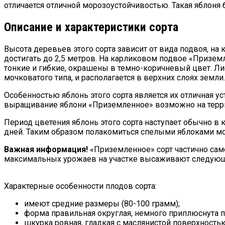
отличается отличной морозоустойчивостью. Такая яблоня
Описание и характеристики сорта
Высота деревьев этого сорта зависит от вида подвоя, н
достигать до 2,5 метров. На карликовом подвое «Призем
тонкие и гибкие, окрашены в темно-коричневый цвет. Л
мочковатого типа, и располагается в верхних слоях земл
Особенностью яблонь этого сорта является их отличная 
выращивание яблони «Приземленное» возможно на терри
Период цветения яблонь этого сорта наступает обычно в 
дней. Таким образом полакомиться спелыми яблоками мо
Важная информация!
«Приземленное» сорт частично сам
максимальных урожаев на участке высаживают следующие
Характерные особенности плодов сорта:
имеют средние размеры (80-100 грамм);
форма правильная округлая, немного приплюснута 
шкурка ровная, гладкая с маслянистой поверхность