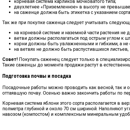
корневая система карликов мочковатого типа;
двухлетнее «Приземленное» в высоту не превышает 
на саженце должна быть этикетка с указанием сорт
Так же при покупке саженца следует учитывать следующ
на корневой системе и наземной части растения не 
ветви должны располагаться под острым углом к ш
корни должны быть увлажненными и гибкими, а не 
на ветвях не должно быть распустившихся листьев,
Совет!
Покупать саженец следует только в специализир
Такие саженцы до момента продажи растут в естественн
Подготовка почвы и посадка
Посадочные работы можно проводить как весной, так и о
оттаявшую почву. Осенью важно закончить работы по пер
Корневая система яблони этого сорта располагается в в
полметра глубиной и около 70 см шириной. Наполняют у
навозом (компостом) и комплексным минеральным удобре