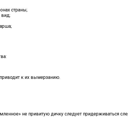
онах страны;
 вид;
парша;
ва:
 приводит к их вымерзанию.
емленное» не привитую дичку следует придерживаться сл