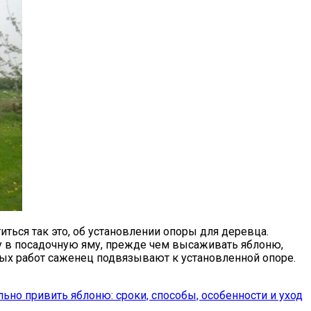
ться так это, об установлении опоры для деревца.
у в посадочную яму, прежде чем высаживать яблоню,
ых работ саженец подвязывают к установленной опоре.
ьно привить яблоню: сроки, способы, особенности и уход