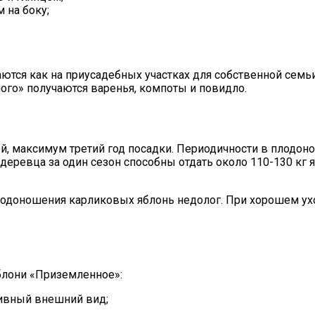
 на боку;
ся как на приусадебных участках для собственной семьи,
го» получаются варенья, компоты и повидло.
ой, максимум третий год посадки. Периодичности в плодон
ревца за один сезон способны отдать около 110-130 кг яб
лодоношения карликовых яблонь недолог. При хорошем ух
блони «Приземленное»:
тивный внешний вид;