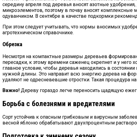
середину апреля под деревья вносят азотные удобрения,
микроэлементов, поэтому в почву вносят комплексные 
одуванчиком. В сентябре в качестве подкормки рекомен
При этом следует учитывать, что нормы вносимых удобр
агротехническом справочнике.
Обрезка
Несмотря на компактные размеры деревьев формировани
пересадки, к этому времени саженец окрепнет и у него 
главное условие, чтобы деревья находились в состоянии
нужной длины. Это направит всю энергию дерева на фор
удаляют не одресневевшие отростки. Такая процедура на
Важно!
Дереву гораздо легче переносить щадящую ежего
Борьба с болезнями и вредителями
Сорт устойчив к опасным грибковым и вирусным заболева
весной яблоню обрабатывают двухпроцентным растворо
Подготовка к зимнему сезону