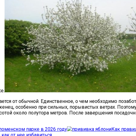
е.
ется от обычной. Единственное, о чем необходимо позаботи
енец, особенно при сильных, порывистых ветрах. Поэтом
сотой около полутора метров. После завершения посадочн
ломенском парке в 2026 году
Как правил
 как от нее избавиться