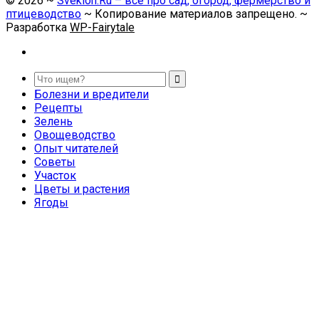
©
2026
~
Sveklon.Ru – все про сад, огород, фермерство и
птицеводство
~ Копирование материалов запрещено. ~
Разработка
WP-Fairytale
Болезни и вредители
Рецепты
Зелень
Овощеводство
Опыт читателей
Советы
Участок
Цветы и растения
Ягоды