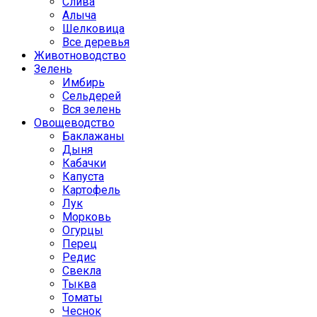
Слива
Алыча
Шелковица
Все деревья
Животноводство
Зелень
Имбирь
Сельдерей
Вся зелень
Овощеводство
Баклажаны
Дыня
Кабачки
Капуста
Картофель
Лук
Морковь
Огурцы
Перец
Редис
Свекла
Тыква
Томаты
Чеснок