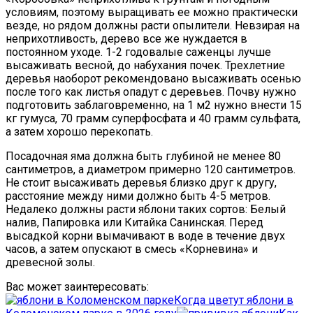
условиям, поэтому выращивать ее можно практически
везде, но рядом должны расти опылители. Невзирая на
неприхотливость, дерево все же нуждается в
постоянном уходе. 1-2 годовалые саженцы лучше
высаживать весной, до набухания почек. Трехлетние
деревья наоборот рекомендовано высаживать осенью
после того как листья опадут с деревьев. Почву нужно
подготовить заблаговременно, на 1 м2 нужно внести 15
кг гумуса, 70 грамм суперфосфата и 40 грамм сульфата,
а затем хорошо перекопать.
Посадочная яма должна быть глубиной не менее 80
сантиметров, а диаметром примерно 120 сантиметров.
Не стоит высаживать деревья близко друг к другу,
расстояние между ними должно быть 4-5 метров.
Недалеко должны расти яблони таких сортов: Белый
налив, Папировка или Китайка Санинская. Перед
высадкой корни вымачивают в воде в течение двух
часов, а затем опускают в смесь «Корневина» и
древесной золы.
Вас может заинтересовать:
Когда цветут яблони в