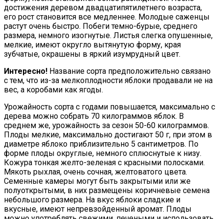
достижения деревом двадцатипятилетнего возраста,
его рост становится все медленнее. Молодые саженцы
растут очень быстро. Побеги темно-бурые, среднего
размера, немного изогнутые. Листья слегка опушенные,
мелкие, имеют округло вытянутую форму, края
зубчатые, окрашены в яркий изумрудный цвет.
Интересно!
Название сорта предположительно связано
с тем, что из-за мелкоплодности яблоки продавали не на
вес, а коробами как ягоды.
Урожайность сорта с годами повышается, максимально с
дерева можно собрать 70 килограммов яблок. В
среднем же, урожайность за сезон 50-60 килограммов.
Плоды мелкие, максимально достигают 50 г, при этом в
диаметре яблоко приблизительно 5 сантиметров. По
форме плоды округлые, немного сплюснутые к низу.
Кожура тонкая желто-зеленая с красными полосками.
Мякоть рыхлая, очень сочная, желтоватого цвета.
Семенные камеры могут быть закрытыми или же
полуоткрытыми, в них размещены коричневые семена
небольшого размера. На вкус яблоки сладкие и
вкусные, имеют непревзойденный аромат. Плоды
можно употреблять свежими, печеными и использовать