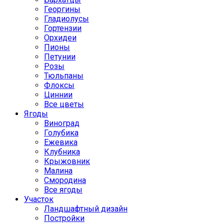
Георгины
Гладиолусы
Гортензии
Орхидеи
Пионы
Петунии
Розы
Тюльпаны
Флоксы
Циннии
Все цветы
Ягоды
Виноград
Голубика
Ежевика
Клубника
Крыжовник
Малина
Смородина
Все ягоды
Участок
Ландшафтный дизайн
Постройки