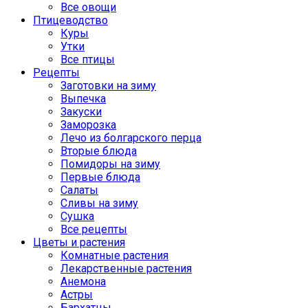
Все овощи
Птицеводство
Куры
Утки
Все птицы
Рецепты
Заготовки на зиму
Выпечка
Закуски
Заморозка
Лечо из болгарского перца
Вторые блюда
Помидоры на зиму
Первые блюда
Салаты
Сливы на зиму
Сушка
Все рецепты
Цветы и растения
Комнатные растения
Лекарственные растения
Анемона
Астры
Бархатцы