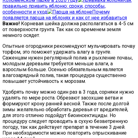
Коломенском парке в 2026 году
Как
правильно привить яблоню: сроки, способы,
особенности и уход
Почему
появляется парша на яблонях и как от нее избавиться
Важно!
Корневая шейка должна располагаться в 4-5 см
от поверхности грунта. Так как со временем земля
немного осядет.
Опытные огородники рекомендуют мульчировать почву
торфом, это поможет удержать влагу в грунте.
Саженцам нужен регулярный полив и рыхление почвы,
молодым деревьям требуется меньше влаги, а
взрослым больше. Осенью обязательным является
влагозарядный полив, такая процедура существенно
повышает устойчивость к морозам.
Удобрять почву можно один раз в 3 года, сорняки нужно
удалять по мере роста. Обрезают засохшие ветви и
формируют крону ранней весной. Также после долгой
зимы желательно обработать деревья от вредителей,
для этого отлично подойдут биоинсектициды. Но
процедуру следует проводить в сухую безветренную
погоду, так как действует препарат в течение 3 дней.
При необходимости можно повторить опрыскивание