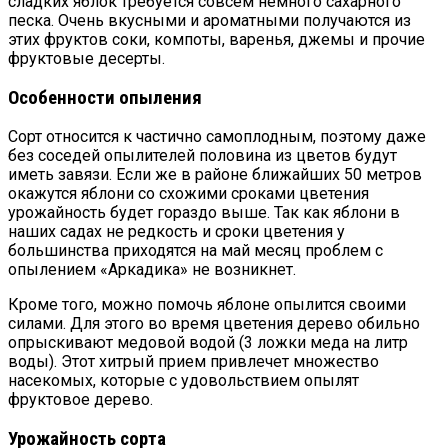
сладких яблок требуется совсем немного сахарного
песка. Очень вкусными и ароматными получаются из
этих фруктов соки, компоты, варенья, джемы и прочие
фруктовые десерты.
Особенности опыления
Сорт относится к частично самоплодным, поэтому даже
без соседей опылителей половина из цветов будут
иметь завязи. Если же в районе ближайших 50 метров
окажутся яблони со схожими сроками цветения
урожайность будет гораздо выше. Так как яблони в
наших садах не редкость и сроки цветения у
большинства приходятся на май месяц проблем с
опылением «Аркадика» не возникнет.
Кроме того, можно помочь яблоне опылится своими
силами. Для этого во время цветения дерево обильно
опрыскивают медовой водой (3 ложки меда на литр
воды). Этот хитрый прием привлечет множество
насекомых, которые с удовольствием опылят
фруктовое дерево.
Урожайность сорта