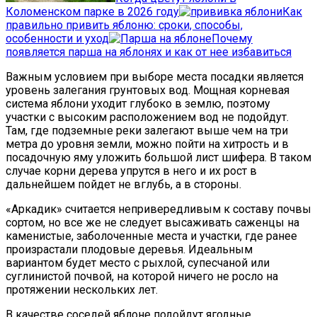
Коломенском парке в 2026 году
Как
правильно привить яблоню: сроки, способы,
особенности и уход
Почему
появляется парша на яблонях и как от нее избавиться
Важным условием при выборе места посадки является
уровень залегания грунтовых вод. Мощная корневая
система яблони уходит глубоко в землю, поэтому
участки с высоким расположением вод не подойдут.
Там, где подземные реки залегают выше чем на три
метра до уровня земли, можно пойти на хитрость и в
посадочную яму уложить большой лист шифера. В таком
случае корни дерева упрутся в него и их рост в
дальнейшем пойдет не вглубь, а в стороны.
«Аркадик» считается непривередливым к составу почвы
сортом, но все же не следует высаживать саженцы на
каменистые, заболоченные места и участки, где ранее
произрастали плодовые деревья. Идеальным
вариантом будет место с рыхлой, супесчаной или
суглинистой почвой, на которой ничего не росло на
протяжении нескольких лет.
В качестве соседей яблоне подойдут ягодные