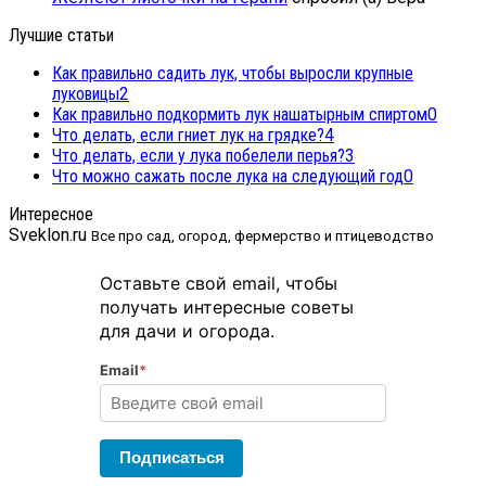
Лучшие статьи
Как правильно садить лук, чтобы выросли крупные
луковицы
2
Как правильно подкормить лук нашатырным спиртом
0
Что делать, если гниет лук на грядке?
4
Что делать, если у лука побелели перья?
3
Что можно сажать после лука на следующий год
0
Интересное
Sveklon.ru
Все про сад, огород, фермерство и птицеводство
Оставьте свой email, чтобы
получать интересные советы
для дачи и огорода.
Email
*
Подписаться