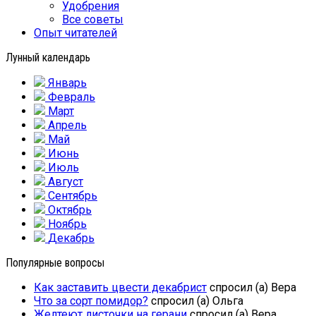
Удобрения
Все советы
Опыт читателей
Лунный календарь
Январь
Февраль
Март
Апрель
Май
Июнь
Июль
Август
Сентябрь
Октябрь
Ноябрь
Декабрь
Популярные вопросы
Как заставить цвести декабрист
спросил (а) Вера
Что за сорт помидор?
спросил (а) Ольга
Желтеют листочки на герани
спросил (а) Вера