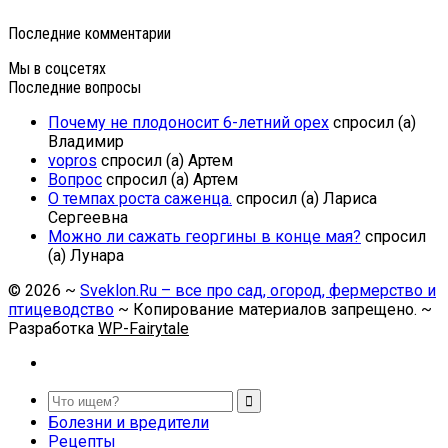
Последние комментарии
Мы в соцсетях
Последние вопросы
Почему не плодоносит 6-летний орех
спросил (а)
Владимир
vopros
спросил (а) Артем
Вопрос
спросил (а) Артем
О темпах роста саженца.
спросил (а) Лариса
Сергеевна
Можно ли сажать георгины в конце мая?
спросил
(а) Лунара
©
2026
~
Sveklon.Ru – все про сад, огород, фермерство и
птицеводство
~ Копирование материалов запрещено. ~
Разработка
WP-Fairytale
Болезни и вредители
Рецепты