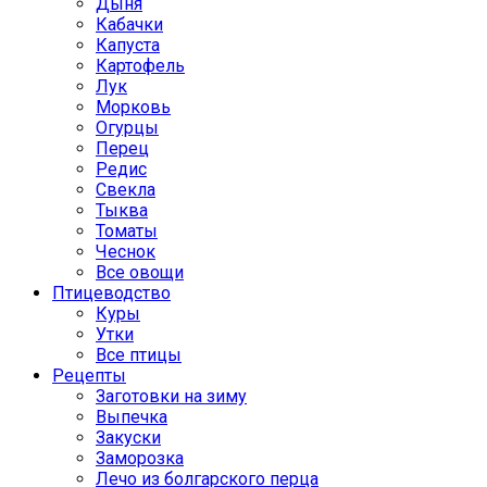
Дыня
Кабачки
Капуста
Картофель
Лук
Морковь
Огурцы
Перец
Редис
Свекла
Тыква
Томаты
Чеснок
Все овощи
Птицеводство
Куры
Утки
Все птицы
Рецепты
Заготовки на зиму
Выпечка
Закуски
Заморозка
Лечо из болгарского перца