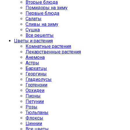
Вторые блюда
Помидоры на зиму
Первые блюда
Салаты
Сливы на зиму
Сушка
Все рецепты
Цветы и растения
Комнатные растения
Лекарственные растения
Анемона
Астры
Бархатцы
Георгины
Гладиолусы
Гортензии
Орхидеи
Пионы
Петунии
Розы
Тюльпаны
Флоксы
Циннии
Все цветы