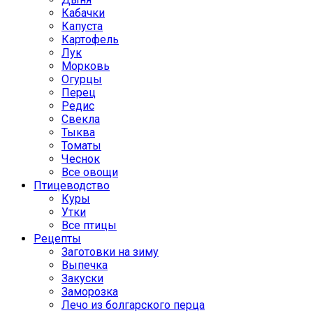
Кабачки
Капуста
Картофель
Лук
Морковь
Огурцы
Перец
Редис
Свекла
Тыква
Томаты
Чеснок
Все овощи
Птицеводство
Куры
Утки
Все птицы
Рецепты
Заготовки на зиму
Выпечка
Закуски
Заморозка
Лечо из болгарского перца