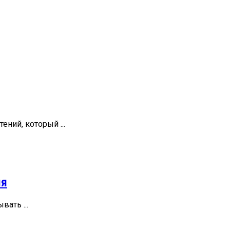
ний, который ...
ия
ать ...