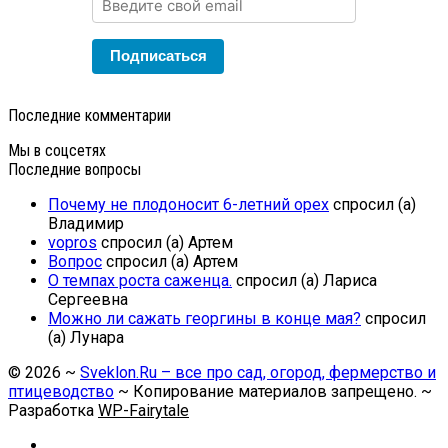
Подписаться
Последние комментарии
Мы в соцсетях
Последние вопросы
Почему не плодоносит 6-летний орех
спросил (а)
Владимир
vopros
спросил (а) Артем
Вопрос
спросил (а) Артем
О темпах роста саженца.
спросил (а) Лариса
Сергеевна
Можно ли сажать георгины в конце мая?
спросил
(а) Лунара
©
2026
~
Sveklon.Ru – все про сад, огород, фермерство и
птицеводство
~ Копирование материалов запрещено. ~
Разработка
WP-Fairytale