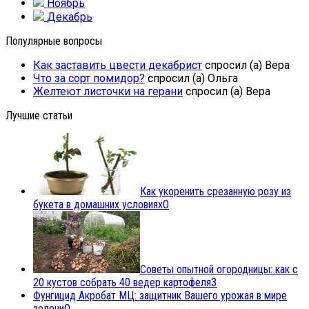
Ноябрь
Декабрь
Популярные вопросы
Как заставить цвести декабрист
спросил (а) Вера
Что за сорт помидор?
спросил (а) Ольга
Желтеют листочки на герани
спросил (а) Вера
Лучшие статьи
Как укоренить срезанную розу из
букета в домашних условиях
0
Советы опытной огородницы: как с
20 кустов собрать 40 ведер картофеля
3
Фунгицид Акробат МЦ: защитник Вашего урожая в мире
зелени
0