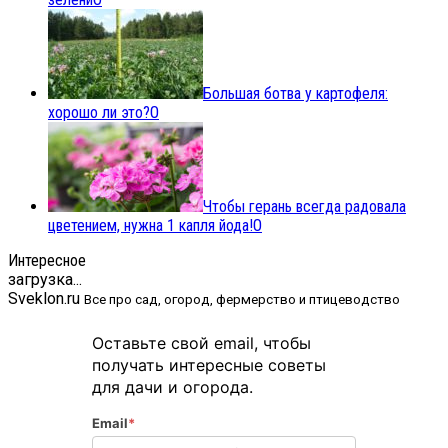
Большая ботва у картофеля:
хорошо ли это?
0
Чтобы герань всегда радовала
цветением, нужна 1 капля йода!
0
Интересное
загрузка...
Sveklon.ru
Все про сад, огород, фермерство и птицеводство
Оставьте свой email, чтобы
получать интересные советы
для дачи и огорода.
Email
*