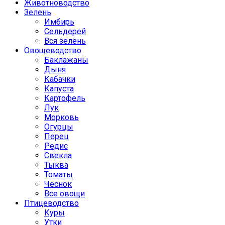
Животноводство
Зелень
Имбирь
Сельдерей
Вся зелень
Овощеводство
Баклажаны
Дыня
Кабачки
Капуста
Картофель
Лук
Морковь
Огурцы
Перец
Редис
Свекла
Тыква
Томаты
Чеснок
Все овощи
Птицеводство
Куры
Утки