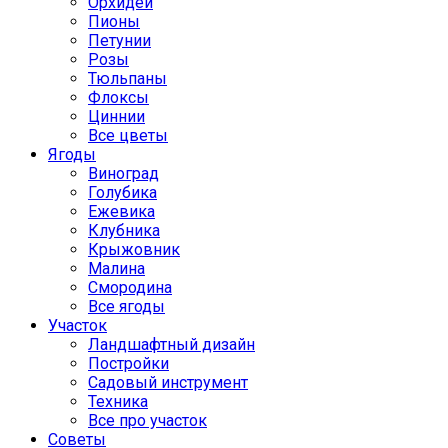
Орхидеи
Пионы
Петунии
Розы
Тюльпаны
Флоксы
Циннии
Все цветы
Ягоды
Виноград
Голубика
Ежевика
Клубника
Крыжовник
Малина
Смородина
Все ягоды
Участок
Ландшафтный дизайн
Постройки
Садовый инструмент
Техника
Все про участок
Советы