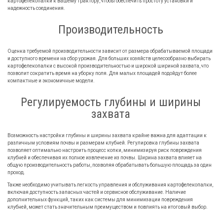
картофелекопалки к вашему трактору, чтобы обеспечить простоту установки и
надежность соединения.
Производительность
Оценка требуемой производительности зависит от размера обрабатываемой площади
и доступного времени на сбор урожая. Для больших хозяйств целесообразно выбирать
картофелекопалки с высокой производительностью и широкой шириной захвата, что
позволит сократить время на уборку поля. Для малых площадей подойдут более
компактные и экономичные модели.
Регулируемость глубины и ширины
захвата
Возможность настройки глубины и ширины захвата крайне важна для адаптации к
различным условиям почвы и размерам клубней. Регулировка глубины захвата
позволяет оптимально настроить процесс копки, минимизируя риск повреждения
клубней и обеспечивая их полное извлечение из почвы. Ширина захвата влияет на
общую производительность работы, позволяя обрабатывать большую площадь за один
проход.
Также необходимо учитывать легкость управления и обслуживания картофелекопалки,
включая доступность запасных частей и сервисное обслуживание. Наличие
дополнительных функций, таких как системы для минимизации повреждения
клубней, может стать значительным преимуществом и повлиять на итоговый выбор.