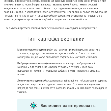
ключевых параметров, которые обеспечат высокую эффективность уборки урожая при
минимальных потерях. На рынке представлен широкий ассортимент моделей,
каждая из которых имеет свои особенности, предназначенные для выполнения
различных задач в условиях конкретного хозяйства. Правильный выбор оборудования
позволит не только упростить процесс сбора урожая, но и существенно повысить его
качество, сохраняя целостность клубней и сокращая количество брака.
При выборе картофелекопалки обратите внимание на следующие параметры:
Тип картофелекопалки
Механические модели
работают за счет прямой передачи энергии от
трактора, подходят для малых и средних хозяйств. Они просты в
эксплуатации, но могут быть менее эффективны на тяжёлых почвах.
Вибрационные картофелекопалки
используют вибрационный
механизм для отделения клубней от почвы, что уменьшает риск
повреждения урожая и повышает эффективность на лёгких и средних
почвах.
Ленточные модели
оборудованы конвейерной лентой, которая аккуратно
поднимает картофель и отделяет его от почвы. Эти копалки идеально
подходят для больших хозяйств и обеспечивают минимальное повреждение
урожая.
Вас может заинтересовать: