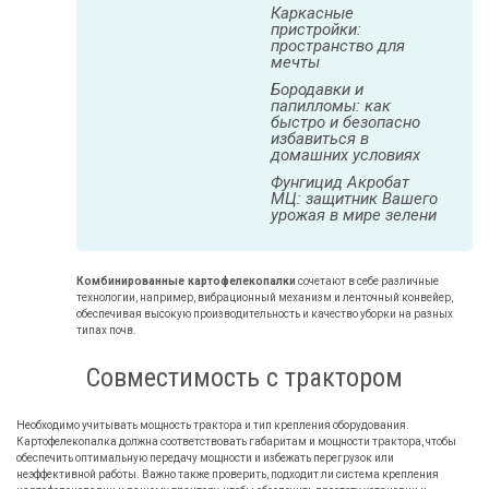
Каркасные
пристройки:
пространство для
мечты
Бородавки и
папилломы: как
быстро и безопасно
избавиться в
домашних условиях
Фунгицид Акробат
МЦ: защитник Вашего
урожая в мире зелени
Комбинированные картофелекопалки
сочетают в себе различные
технологии, например, вибрационный механизм и ленточный конвейер,
обеспечивая высокую производительность и качество уборки на разных
типах почв.
Совместимость с трактором
Необходимо учитывать мощность трактора и тип крепления оборудования.
Картофелекопалка должна соответствовать габаритам и мощности трактора, чтобы
обеспечить оптимальную передачу мощности и избежать перегрузок или
неэффективной работы. Важно также проверить, подходит ли система крепления