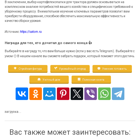
В заключении, выбор картофелекопалки для трактора должен основываться на
комплексном анализе потребностей вашего хозяйства и специфических требований к
уборочному процессу. Внимательное изучение ключевых параметров позволит вам
приобрести оборудование, способное обеспечить максимальную эффективность и
качество сборки урожая.
Источник:
https://satom.ru
Награда для тех, кто дочитал до самого конца 👍
Выбирайте в награду то, что вам больше нужно (если у вас есть Telegram). Выбирайте с
умом 🙂 В нашем канале вы сможете забрать подарок, который поможет этого достичь.
Стройная фигура
Урожайный огород
Умение готовить
Уютный дом
Полезная книга
загрузка...
Вас также может заинтересовать: