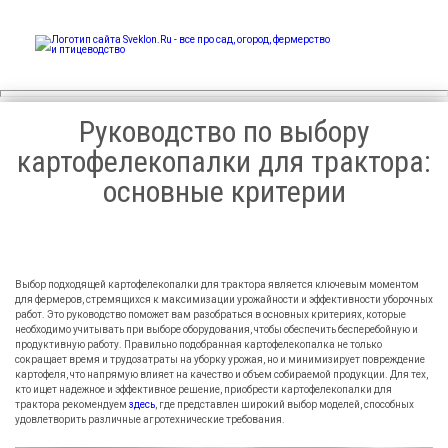
Sveklon.Ru – все про сад,
огород, фермерство и
птицеводство
Руководство по выбору
картофелекопалки для трактора:
основные критерии
Выбор подходящей картофелекопалки для трактора является ключевым моментом
для фермеров, стремящихся к максимизации урожайности и эффективности уборочных
работ. Это руководство поможет вам разобраться в основных критериях, которые
необходимо учитывать при выборе оборудования, чтобы обеспечить бесперебойную и
продуктивную работу. Правильно подобранная картофелекопалка не только
сокращает время и трудозатраты на уборку урожая, но и минимизирует повреждение
картофеля, что напрямую влияет на качество и объем собираемой продукции. Для тех,
кто ищет надежное и эффективное решение, приобрести картофелекопалки для
трактора рекомендуем
здесь
, где представлен широкий выбор моделей, способных
удовлетворить различные агротехнические требования.