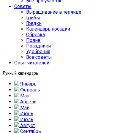
Все про участок
Советы
Выращивание в теплице
Грибы
Грядки
Календарь посадки
Обрезка
Полив
Праздники
Удобрения
Все советы
Опыт читателей
Лунный календарь
Январь
Февраль
Март
Апрель
Май
Июнь
Июль
Август
Сентябрь