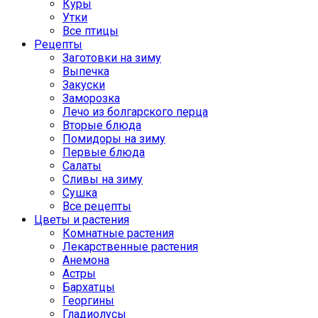
Куры
Утки
Все птицы
Рецепты
Заготовки на зиму
Выпечка
Закуски
Заморозка
Лечо из болгарского перца
Вторые блюда
Помидоры на зиму
Первые блюда
Салаты
Сливы на зиму
Сушка
Все рецепты
Цветы и растения
Комнатные растения
Лекарственные растения
Анемона
Астры
Бархатцы
Георгины
Гладиолусы