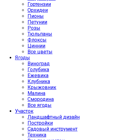
Гортензии
Орхидеи
Пионы
Петунии
Розы
Тюльпаны
Флоксы
Циннии
Все цветы
Ягоды
Виноград
Голубика
Ежевика
Клубника
Крыжовник
Малина
Смородина
Все ягоды
Участок
Ландшафтный дизайн
Постройки
Садовый инструмент
Техника