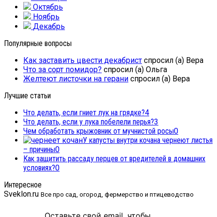
Октябрь
Ноябрь
Декабрь
Популярные вопросы
Как заставить цвести декабрист
спросил (а) Вера
Что за сорт помидор?
спросил (а) Ольга
Желтеют листочки на герани
спросил (а) Вера
Лучшие статьи
Что делать, если гниет лук на грядке?
4
Что делать, если у лука побелели перья?
3
Чем обработать крыжовник от мучнистой росы
0
У капусты внутри кочана чернеют листья
– причины
0
Как защитить рассаду перцев от вредителей в домашних
условиях?
0
Интересное
Sveklon.ru
Все про сад, огород, фермерство и птицеводство
Оставьте свой email, чтобы