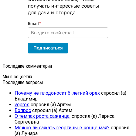
получать интересные советы
для дачи и огорода.
Email
*
Подписаться
Последние комментарии
Мы в соцсетях
Последние вопросы
Почему не плодоносит 6-летний орех
спросил (а)
Владимир
vopros
спросил (а) Артем
Вопрос
спросил (а) Артем
О темпах роста саженца.
спросил (а) Лариса
Сергеевна
Можно ли сажать георгины в конце мая?
спросил
(а) Лунара