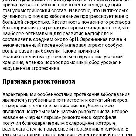
причинам также можно еще отнести неподходящий
гранулометрический состав. Известно, что на тяжелых
суглинистых почвах заболевание прогрессирует еще с
большей скоростью. Кислотность почвенного раствора
благоприятная для развития парши совпадает с той, что
наиболее оптимальна для развития картофеля и
составляет в среднем около 6pH. Зараженная почва и
некачественный посевной материал играют особую
роль в развитии болезни. Также причиной
возникновения могут оказаться нарушение условий
хранения, а также несвоевременный сбор урожая и
нарушенная агротехника.
Признаки ризоктониоза
Характерными особенностями протекания заболевания
являются углубленные пятнистости и сетчатый некроз.
Отмирание ростков и загнивание клубней также
являются неотъемлемой частью ризоктониоза. Второе
название «черная парша» ризоктониоз картофеля
получил благодаря черным склероциям, которые
располагаются на поверхности пораженных клубней. В
таком состоянии они не наносят существенный вред, так