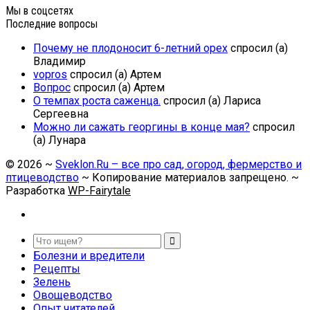
Мы в соцсетях
Последние вопросы
Почему не плодоносит 6-летний орех
спросил (а)
Владимир
vopros
спросил (а) Артем
Вопрос
спросил (а) Артем
О темпах роста саженца.
спросил (а) Лариса
Сергеевна
Можно ли сажать георгины в конце мая?
спросил
(а) Лунара
©
2026
~
Sveklon.Ru – все про сад, огород, фермерство и
птицеводство
~ Копирование материалов запрещено. ~
Разработка
WP-Fairytale
Болезни и вредители
Рецепты
Зелень
Овощеводство
Опыт читателей