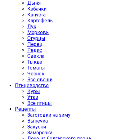
Дыня
Кабачки
Капуста
Картофель
Лук
Морковь
Огурцы
Перец
Редис
Свекла
Тыква
Томаты
Чеснок
Все овощи
Птицеводство
Куры
Утки
Все птицы
Рецепты
Заготовки на зиму
Выпечка
Закуски
Заморозка
Лечо из болгарского перца