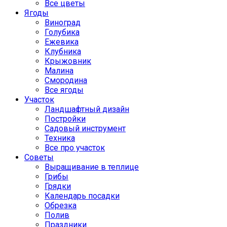
Все цветы
Ягоды
Виноград
Голубика
Ежевика
Клубника
Крыжовник
Малина
Смородина
Все ягоды
Участок
Ландшафтный дизайн
Постройки
Садовый инструмент
Техника
Все про участок
Советы
Выращивание в теплице
Грибы
Грядки
Календарь посадки
Обрезка
Полив
Праздники