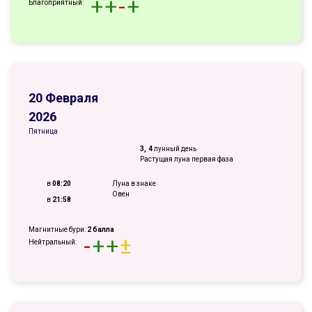
+
+
-
+
Благоприятный:
20 Февраля
2026
Пятница
3, 4
лунный день
Растущая луна первая фаза
в
08:20
Луна в знаке
Овен
в
21:58
Магнитные бури:
2 балла
-
+
+
±
Нейтральный: