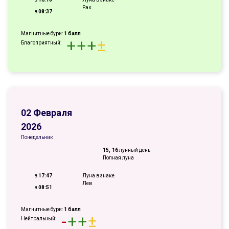
Рак
в
08:37
Магнитные бури:
1 балл
+
+
+
±
Благоприятный:
02 Февраля
2026
Понедельник
15, 16
лунный день
Полная луна
в
17:47
Луна в знаке
Лев
в
08:51
Магнитные бури:
1 балл
-
+
+
±
Нейтральный: