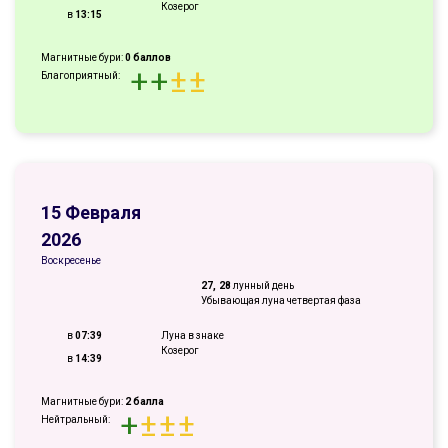
Козерог
в
13:15
Магнитные бури:
0 баллов
+
+
±
±
Благоприятный:
15 Февраля
2026
Воскресенье
27, 28
лунный день
Убывающая луна четвертая фаза
в
07:39
Луна в знаке
Козерог
в
14:39
Магнитные бури:
2 балла
+
±
±
±
Нейтральный: