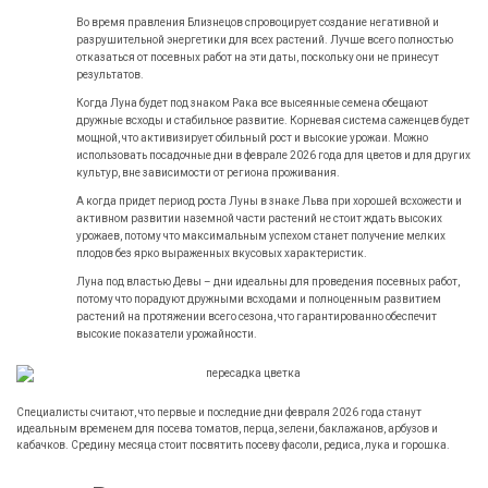
Во время правления Близнецов спровоцирует создание негативной и
разрушительной энергетики для всех растений. Лучше всего полностью
отказаться от посевных работ на эти даты, поскольку они не принесут
результатов.
Когда Луна будет под знаком Рака все высеянные семена обещают
дружные всходы и стабильное развитие. Корневая система саженцев будет
мощной, что активизирует обильный рост и высокие урожаи. Можно
использовать посадочные дни в феврале
2026
года для цветов и для других
культур, вне зависимости от региона проживания.
А когда придет период роста Луны в знаке Льва при хорошей всхожести и
активном развитии наземной части растений не стоит ждать высоких
урожаев, потому что максимальным успехом станет получение мелких
плодов без ярко выраженных вкусовых характеристик.
Луна под властью Девы – дни идеальны для проведения посевных работ,
потому что порадуют дружными всходами и полноценным развитием
растений на протяжении всего сезона, что гарантированно обеспечит
высокие показатели урожайности.
Специалисты считают, что первые и последние дни февраля
2026
года станут
идеальным временем для посева томатов, перца, зелени, баклажанов, арбузов и
кабачков. Средину месяца стоит посвятить посеву фасоли, редиса, лука и горошка.