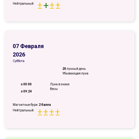
±
+
±
±
Нейтральный:
07 Февраля
2026
Суббота
20
лунный день
Убывающая луна
в
00:00
Луна в знаке
Весы
в
09:24
Магнитные бури:
2 балла
±
±
±
±
Нейтральный: