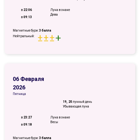
в
22:06
Луна в знаке
Дева
в
09:13
Магнитные бури:
3 балла
±
±
±
+
Нейтральный:
06 Февраля
2026
Пятница
19, 20
лунный день
Убывающая луна
в
23:27
Луна в знаке
Весы
в
09:18
Магнитные бури:
3 балла