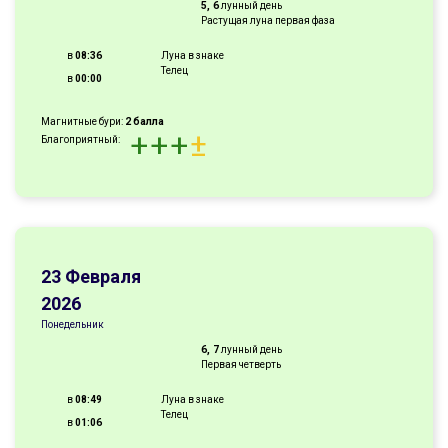
5, 6
лунный день
Растущая луна первая фаза
в
08:36
Луна в знаке
Телец
в
00:00
Магнитные бури:
2 балла
+
+
+
±
Благоприятный:
23 Февраля
2026
Понедельник
6, 7
лунный день
Первая четверть
в
08:49
Луна в знаке
Телец
в
01:06