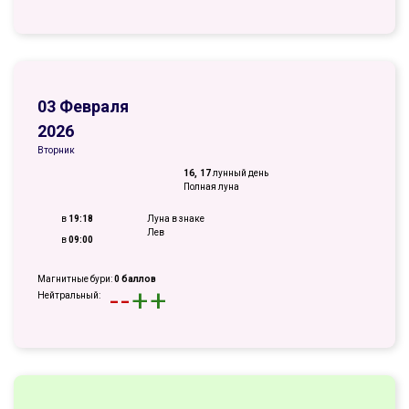
03 Февраля
2026
Вторник
16, 17
лунный день
Полная луна
в
19:18
Луна в знаке
Лев
в
09:00
Магнитные бури:
0 баллов
-
-
+
+
Нейтральный: