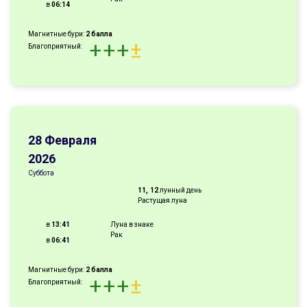
в
06:14
Магнитные бури:
2 балла
+
+
+
±
Благоприятный:
28 Февраля
2026
Суббота
11, 12
лунный день
Растущая луна
в
13:41
Луна в знаке
Рак
в
06:41
Магнитные бури:
2 балла
+
+
+
±
Благоприятный: