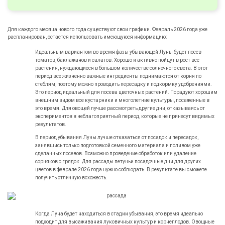
Для каждого месяца нового года существуют свои графики. Февраль
2026
года уже
распланирован, остается использовать имеющуюся информацию:
Идеальным вариантом во время фазы убывающей Луны будет посев
томатов, баклажанов и салатов. Хорошо и активно пойдут в рост все
растения, нуждающиеся в большом количестве солнечного света. В этот
период все жизненно важные ингредиенты поднимаются от корня по
стеблям, поэтому можно проводить пересадку и подкормку удобрениями.
Это период идеальный для посева цветочных растений. Порадуют хорошим
внешним видом все кустарники и многолетние культуры, посаженные в
это время. Для овощей лучше рассмотреть другие дни, отказываясь от
экспериментов в неблагоприятный период, которые не принесут видимых
результатов.
В период убывания Луны лучше отказаться от посадок и пересадок,
занявшись только подготовкой семенного материала и поливом уже
сделанных посевов. Возможно проведение обработок или удаление
сорняков с грядок. Для рассады петуньи посадочные дни для других
цветов в феврале
2026
года нужно соблюдать. В результате вы сможете
получить отличную всхожесть.
Когда Луна будет находиться в стадии убывания, это время идеально
подходит для высаживания луковичных культур и корнеплодов. Овощные