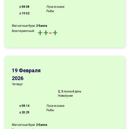
в
08:08
Луна в знаке
Рыбы
в
19:02
Магнитные бури:
2 балла
+
+
-
+
Благоприятный:
19 Февраля
2026
Четверг
2, 3
лунный день
Новолуние
в
08:14
Луна в знаке
Рыбы
в
20:29
Магнитные бури:
2 балла