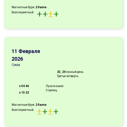
Магнитные бури:
2 балла
+
+
±
+
Благоприятный:
11 Февраля
2026
Среда
23, 24
лунный день
Третья четверть
в
04:46
Луна в знаке
Стрелец
в
10:22
Магнитные бури:
2 балла
±
+
±
+
Благоприятный: