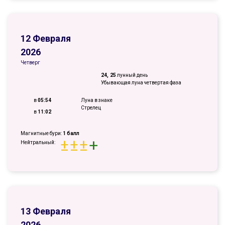
12 Февраля
2026
Четверг
24, 25
лунный день
Убывающая луна четвертая фаза
в
05:54
Луна в знаке
Стрелец
в
11:02
Магнитные бури:
1 балл
±
±
±
+
Нейтральный:
13 Февраля
2026