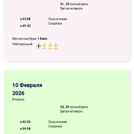
21, 22
лунный день
Третья четверть
в
02:08
Луна в знаке
Скорпион
в
09:42
Магнитные бури:
1 балл
+
±
±
±
Нейтральный:
10 Февраля
2026
Вторник
22, 23
лунный день
Третья четверть
в
03:30
Луна в знаке
Скорпион
в
09:58