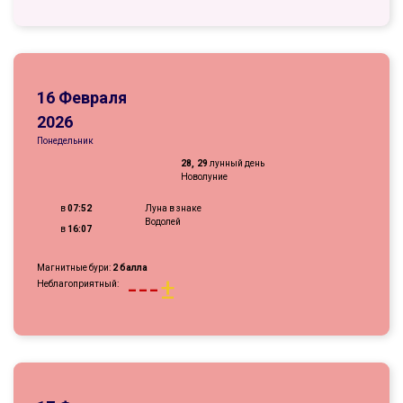
16 Февраля
2026
Понедельник
28, 29
лунный день
Новолуние
в
07:52
Луна в знаке
Водолей
в
16:07
Магнитные бури:
2 балла
-
-
-
±
Неблагоприятный: