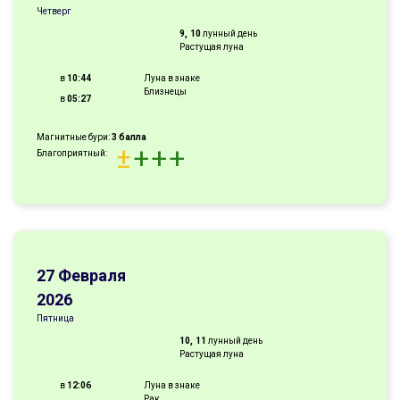
Четверг
9, 10
лунный день
Растущая луна
в
10:44
Луна в знаке
Близнецы
в
05:27
Магнитные бури:
3 балла
±
+
+
+
Благоприятный:
27 Февраля
2026
Пятница
10, 11
лунный день
Растущая луна
в
12:06
Луна в знаке
Рак