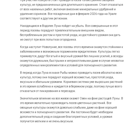
При участии Козерога стоит проводить посев только ранних овощных
культур, не предназначенных для длительного хранения. Стоит отказаться
от всех наземных работ, включая внесение минеральных удобрений и
удаление сорняков. Все посадочные дни в феврале
2026
года на Урале
соответствуют и другим регионам.
Находящаяся в Водолее Луна пойдет на убыль. Все совершенные в этот
период посевы порадуют привлекательным внешним видом,
беспроблемным ростом и простотой ухода, но достойного урожая они дать
не смогут при всех попытках огородника.
Когда наступит Новолуние, все посевы этого времени окажутся стойкими к
заболеваниям и возможным поражениям вредителями. Культуры легко
приживутся, дадут богатый и вкусный урожай без лишних усилий, а всходы
окажутся дружными, быстрыми и неприхотливыми даже в случае нехватки
определенных микроэлементов и условий для полноценного развития.
В период когда Луна в знаке Рыбы можно проводить посев абсолютно всех
культур, потому они порадуют хорошей всхожестью, простотой ухода,
вкусным и обильным урожаем. Корневая система уже выросших растений
в это время ослаблена и нуждается в бережном уходе, поэтому лучше всего
отказаться от пикирования и пересадок.
Значительное влияние на все живое окажет Овен на фоне растущей Луны. В
это время желательно производить посев цветочных растений. Все
овощные культуры окажутся довольно слабыми, даже на фоне хорошей
всхожести и полноценного развития. Им постоянно будет необходим
дополнительный уход и создание благоприятных условий, а урожая
получится мелким и не очень вкусным.