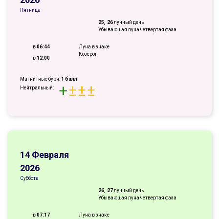
Пятница
25, 26
лунный день
Убывающая луна четвертая фаза
в
06:44
Луна в знаке
Козерог
в
12:00
Магнитные бури:
1 балл
+
±
±
±
Нейтральный:
14 Февраля
2026
Суббота
26, 27
лунный день
Убывающая луна четвертая фаза
в
07:17
Луна в знаке