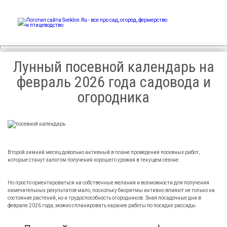
Sveklon.Ru – все про сад,
огород, фермерство и
птицеводство
Лунный посевной календарь на
февраль 2026 года садовода и
огородника
Второй зимний месяц довольно активный в плане проведения посевных работ,
которые станут залогом получения хорошего урожая в текущем сезоне.
Но просто ориентироваться на собственные желания и возможности для получения
замечательных результатов мало, поскольку биоритмы активно влияют не только на
состояние растений, но и трудоспособность огородников. Зная посадочные дни в
феврале
2026
года, можно спланировать заранее работы по посадке рассады.