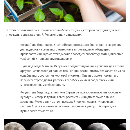
Не стоит ограничиваться, лучше всего выбрать тот день, который подходит для всех
типов культурных растений. Рекомендации садоводам:
Когда Луна будет находиться в Весах, это создаст благоприятные условия
для подготовки семенного материала и грунта для его будущего
произрастания. Кроме этого, можно проводить обработку почвы, внесение
удобрений и прикорневую подкормку.
Луна под воздействием Скорпиона создаст идеальные условия для посева
арбузов. От пересадки раннее взошедших растений стоит отказаться из-за
ослабленного состояния корневой системы. Она не сможет нормально
пережить стресс, делая растения ослабленными и подверженными
многочисленным заболеваниям.
Когда Луна будет под влиянием Стрельца можно сеять все низкорослые
культуры, которые должны быть рассчитаны на длительное зимнее
хранение. Можно заниматься посадкой корнеплодов и луковичных
растений, можно заняться посевом цветочных культур. От пересадки
лучше всего отказаться.