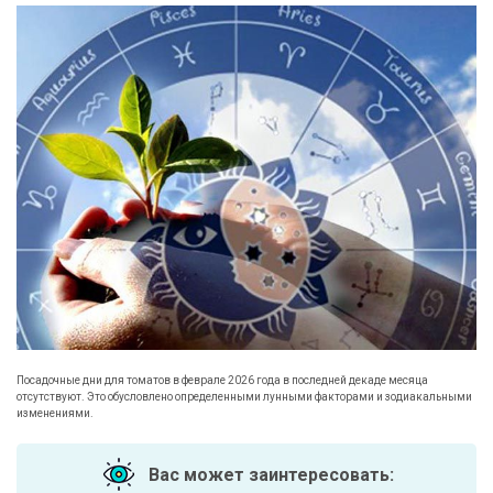
Посадочные дни для томатов в феврале
2026
года в последней декаде месяца
отсутствуют. Это обусловлено определенными лунными факторами и зодиакальными
изменениями.
Вас может заинтересовать: