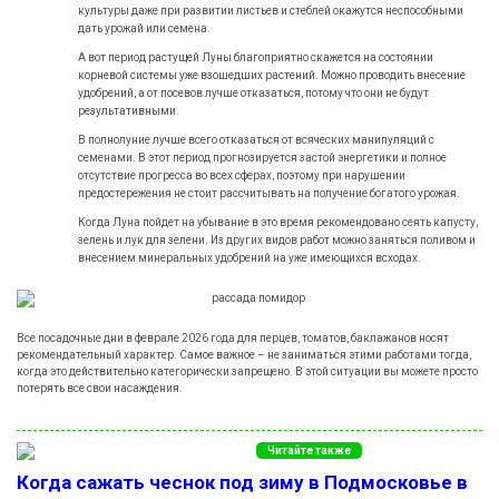
культуры даже при развитии листьев и стеблей окажутся неспособными
дать урожай или семена.
А вот период растущей Луны благоприятно скажется на состоянии
корневой системы уже взошедших растений. Можно проводить внесение
удобрений, а от посевов лучше отказаться, потому что они не будут
результативными.
В полнолуние лучше всего отказаться от всяческих манипуляций с
семенами. В этот период прогнозируется застой энергетики и полное
отсутствие прогресса во всех сферах, поэтому при нарушении
предостережения не стоит рассчитывать на получение богатого урожая.
Когда Луна пойдет на убывание в это время рекомендовано сеять капусту,
зелень и лук для зелени. Из других видов работ можно заняться поливом и
внесением минеральных удобрений на уже имеющихся всходах.
Все посадочные дни в феврале
2026
года для перцев, томатов, баклажанов носят
рекомендательный характер. Самое важное – не заниматься этими работами тогда,
когда это действительно категорически запрещено. В этой ситуации вы можете просто
потерять все свои насаждения.
Читайте также
Когда сажать чеснок под зиму в Подмосковье в