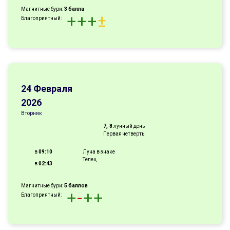
Магнитные бури:
3 балла
+
+
+
±
Благоприятный:
24 Февраля
2026
Вторник
7, 8
лунный день
Первая четверть
в
09:10
Луна в знаке
Телец
в
02:43
Магнитные бури:
5 баллов
+
-
+
+
Благоприятный: