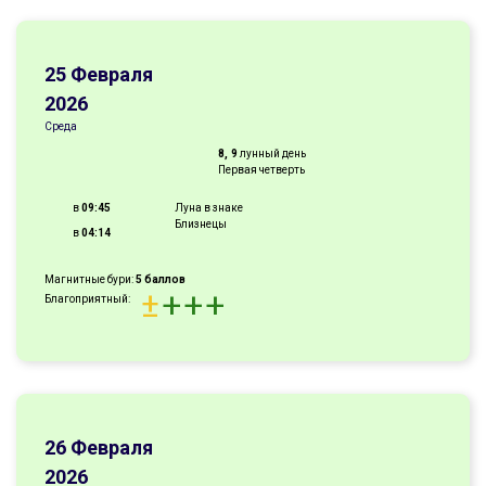
25 Февраля
2026
Среда
8, 9
лунный день
Первая четверть
в
09:45
Луна в знаке
Близнецы
в
04:14
Магнитные бури:
5 баллов
±
+
+
+
Благоприятный:
26 Февраля
2026