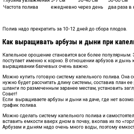
Глубина увлажнения
5-7 см
30-40 см
50-60 см
Частота полива
ежедневно
через день
два раза в
Полив надо прекратить за 10-12 дней до сбора плодов.
Как выращивать арбузы и дыни при капе
Капельное орошение становится все более популярным. Э
поступает именно к корню. В отношении арбузов и дынь к
выращивании бахчевых очень важно.
Можно купить готовую систему капельного полива. Она с
нужно будет рассчитать длину системы, составив план ее
шланги по размеченным заранее местам, установить загл
Совет!
Если выращиваете арбузы и дыни на даче, где нет возмо
график полива.
Можно сделать систему капельного полива и самостоятел
вставить емкости вверх дном в почву, вкопав их по «гор
Арбузам и дыням надо очень много воды, поэтому емкос