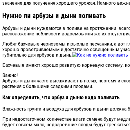
значение для получения хорошего урожая. Намного важн
Нужно ли арбузы и дыни поливать
Арбузы и дыни нуждаются в поливе на протяжении всего в
расположение поблизости водоемов или же их отсутствие
Любят бахчевые черноземы и рыхлые песчаники, а вот гл
хорошо проветриваемым и достаточно освещенным участк
губительно для арбузов и дынь.
Бахчевые имеют хорошо развитую корневую систему, кото
Важно!
Арбузы и дыни часто высаживают в полях, поэтому и сло
растения с большими сладкими плодами.
Как определить, что арбуз и дыню надо поливать
Влажность грунта и воздуха для арбузов и дыни должна б
При недостаточном количестве влаги семена будут медлен
будет совсем мало, недозревшие плоды будут трескаться