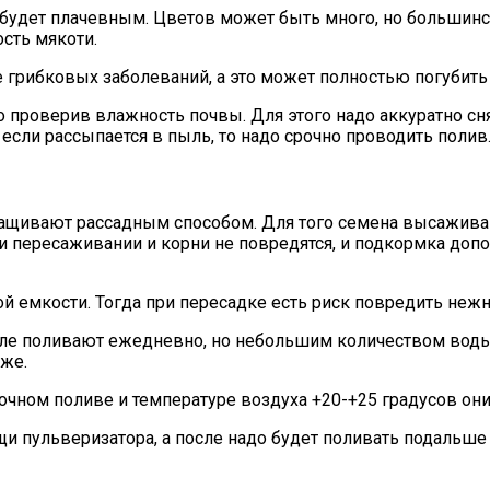
 будет плачевным. Цветов может быть много, но большинс
ость мякоти.
 грибковых заболеваний, а это может полностью погубить
 проверив влажность почвы. Для этого надо аккуратно снят
т если рассыпается в пыль, то надо срочно проводить полив
ащивают рассадным способом. Для того семена высаживают
и пересаживании и корни не повредятся, и подкормка допо
й емкости. Тогда при пересадке есть риск повредить неж
ле поливают ежедневно, но небольшим количеством воды.
аже.
чном поливе и температуре воздуха +20-+25 градусов они 
пульверизатора, а после надо будет поливать подальше от