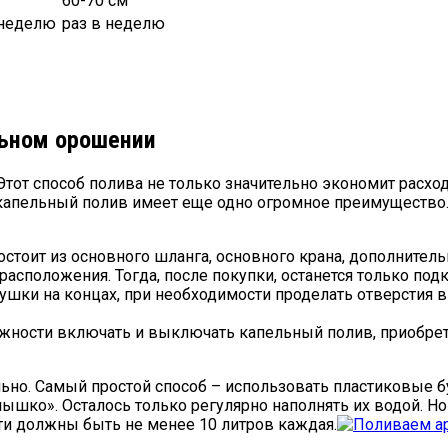
60-70 см
 неделю
раз в неделю
льном орошении
тот способ полива не только значительно экономит расход
апельный полив имеет еще одно огромное преимущество. Во
остоит из основного шланга, основного крана, дополнител
 расположения. Тогда, после покупки, останется только по
ушки на концах, при необходимости проделать отверстия в
жности включать и выключать капельный полив, приобрета
ьно. Самый простой способ – использовать пластиковые бу
лышко». Осталось только регулярно наполнять их водой. Н
ти должны быть не менее 10 литров каждая.