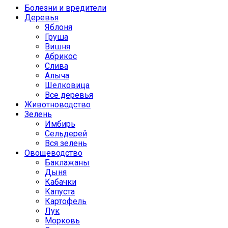
Болезни и вредители
Деревья
Яблоня
Груша
Вишня
Абрикос
Слива
Алыча
Шелковица
Все деревья
Животноводство
Зелень
Имбирь
Сельдерей
Вся зелень
Овощеводство
Баклажаны
Дыня
Кабачки
Капуста
Картофель
Лук
Морковь