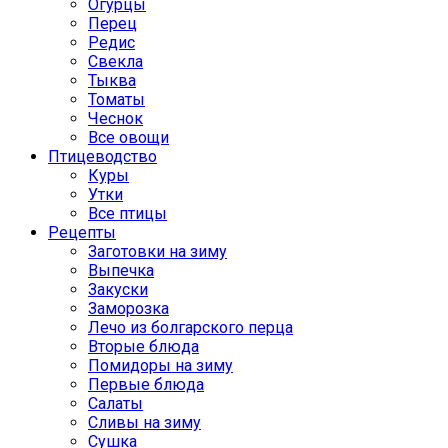
Огурцы
Перец
Редис
Свекла
Тыква
Томаты
Чеснок
Все овощи
Птицеводство
Куры
Утки
Все птицы
Рецепты
Заготовки на зиму
Выпечка
Закуски
Заморозка
Лечо из болгарского перца
Вторые блюда
Помидоры на зиму
Первые блюда
Салаты
Сливы на зиму
Сушка