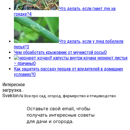
Что делать, если гниет лук на
грядке?
4
Что делать, если у лука побелели
перья?
3
Чем обработать крыжовник от мучнистой росы
0
У капусты внутри кочана чернеют листья
– причины
0
Как защитить рассаду перцев от вредителей в домашних
условиях?
0
Интересное
загрузка...
Sveklon.ru
Все про сад, огород, фермерство и птицеводство
Оставьте свой email, чтобы
получать интересные советы
для дачи и огорода.