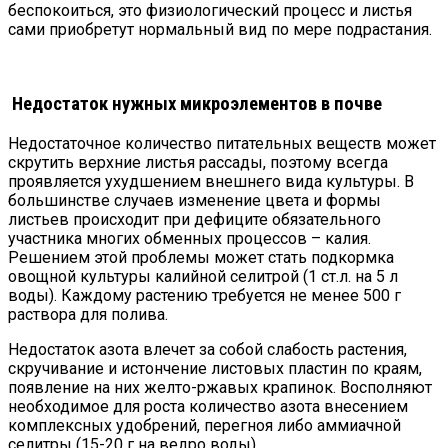
беспокоиться, это физиологический процесс и листья
сами приобретут нормальный вид по мере подрастания.
Недостаток нужных микроэлементов в почве
Недостаточное количество питательных веществ может
скрутить верхние листья рассады, поэтому всегда
проявляется ухудшением внешнего вида культуры. В
большинстве случаев изменение цвета и формы
листьев происходит при дефиците обязательного
участника многих обменных процессов – калия.
Решением этой проблемы может стать подкормка
овощной культуры калийной селитрой (1 ст.л. на 5 л
воды). Каждому растению требуется не менее 500 г
раствора для полива.
Недостаток азота влечет за собой слабость растения,
скручивание и истончение листовых пластин по краям,
появление на них желто-ржавых крапинок. Восполняют
необходимое для роста количество азота внесением
комплексных удобрений, перегноя либо аммиачной
селитры (15-20 г на ведро воды).