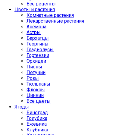
Все рецепты
Цветы и растения
Комнатные растения
Лекарственные растения
Анемона
Астры
Бархатцы
Георгины
Гладиолусы
Гортензии
Орхидеи
Пионы
Петунии
Розы
Тюльпаны
Флоксы
Циннии
Все цветы
Ягоды
Виноград
Голубика
Ежевика
Клубника