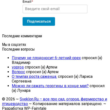
Email
*
Подписаться
Последние комментарии
Мы в соцсетях
Последние вопросы
Почему не плодоносит 6-летний орех
спросил (а)
Владимир
vopros
спросил (а) Артем
Вопрос
спросил (а) Артем
О темпах роста саженца.
спросил (а) Лариса
Сергеевна
Можно ли сажать георгины в конце мая?
спросил
(а) Лунара
©
2026
~
Sveklon.Ru – все про сад, огород, фермерство и
птицеводство
~ Копирование материалов запрещено. ~
Разработка
WP-Fairytale