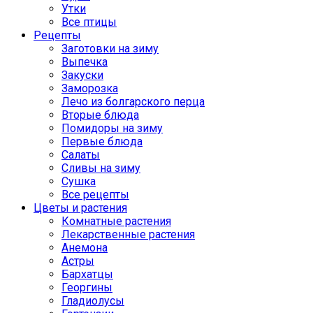
Утки
Все птицы
Рецепты
Заготовки на зиму
Выпечка
Закуски
Заморозка
Лечо из болгарского перца
Вторые блюда
Помидоры на зиму
Первые блюда
Салаты
Сливы на зиму
Сушка
Все рецепты
Цветы и растения
Комнатные растения
Лекарственные растения
Анемона
Астры
Бархатцы
Георгины
Гладиолусы