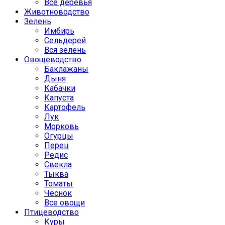
Все деревья
Животноводство
Зелень
Имбирь
Сельдерей
Вся зелень
Овощеводство
Баклажаны
Дыня
Кабачки
Капуста
Картофель
Лук
Морковь
Огурцы
Перец
Редис
Свекла
Тыква
Томаты
Чеснок
Все овощи
Птицеводство
Куры