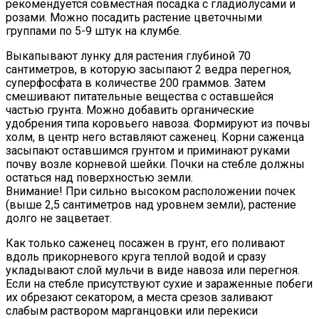
рекомендуется совместная посадка с гладиолусами и
розами. Можно посадить растение цветочными
группами по 5-9 штук на клумбе.
Выкапывают лунку для растения глубиной 70
сантиметров, в которую засыпают 2 ведра перегноя,
суперфосфата в количестве 200 граммов. Затем
смешивают питательные вещества с оставшейся
частью грунта. Можно добавить органические
удобрения типа коровьего навоза. Формируют из почвы
холм, в центр него вставляют саженец. Корни саженца
засыпают оставшимся грунтом и приминают руками
почву возле корневой шейки. Почки на стебле должны
остаться над поверхностью земли.
Внимание! При сильно высоком расположении почек
(выше 2,5 сантиметров над уровнем земли), растение
долго не зацветает.
Как только саженец посажен в грунт, его поливают
вдоль прикорневого круга теплой водой и сразу
укладывают слой мульчи в виде навоза или перегноя.
Если на стебле присутствуют сухие и зараженные побеги
их обрезают секатором, а места срезов заливают
слабым раствором марганцовки или перекиси