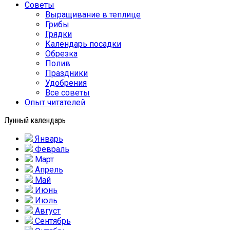
Советы
Выращивание в теплице
Грибы
Грядки
Календарь посадки
Обрезка
Полив
Праздники
Удобрения
Все советы
Опыт читателей
Лунный календарь
Январь
Февраль
Март
Апрель
Май
Июнь
Июль
Август
Сентябрь