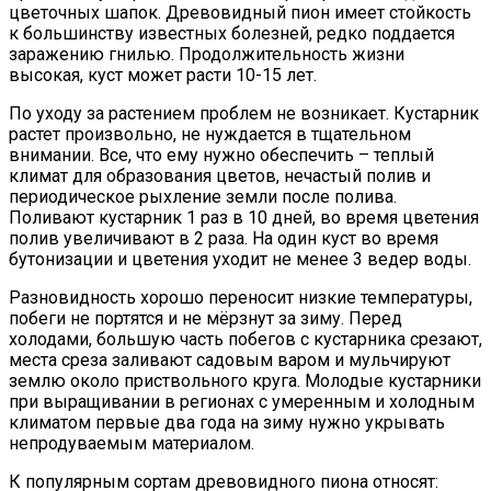
цветочных шапок. Древовидный пион имеет стойкость
к большинству известных болезней, редко поддается
заражению гнилью. Продолжительность жизни
высокая, куст может расти 10-15 лет.
По уходу за растением проблем не возникает. Кустарник
растет произвольно, не нуждается в тщательном
внимании. Все, что ему нужно обеспечить – теплый
климат для образования цветов, нечастый полив и
периодическое рыхление земли после полива.
Поливают кустарник 1 раз в 10 дней, во время цветения
полив увеличивают в 2 раза. На один куст во время
бутонизации и цветения уходит не менее 3 ведер воды.
Разновидность хорошо переносит низкие температуры,
побеги не портятся и не мёрзнут за зиму. Перед
холодами, большую часть побегов с кустарника срезают,
места среза заливают садовым варом и мульчируют
землю около приствольного круга. Молодые кустарники
при выращивании в регионах с умеренным и холодным
климатом первые два года на зиму нужно укрывать
непродуваемым материалом.
К популярным сортам древовидного пиона относят: