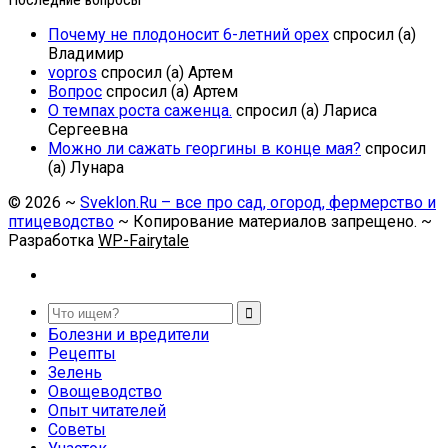
Почему не плодоносит 6-летний орех
спросил (а)
Владимир
vopros
спросил (а) Артем
Вопрос
спросил (а) Артем
О темпах роста саженца.
спросил (а) Лариса
Сергеевна
Можно ли сажать георгины в конце мая?
спросил
(а) Лунара
©
2026
~
Sveklon.Ru – все про сад, огород, фермерство и
птицеводство
~ Копирование материалов запрещено. ~
Разработка
WP-Fairytale
Болезни и вредители
Рецепты
Зелень
Овощеводство
Опыт читателей
Советы