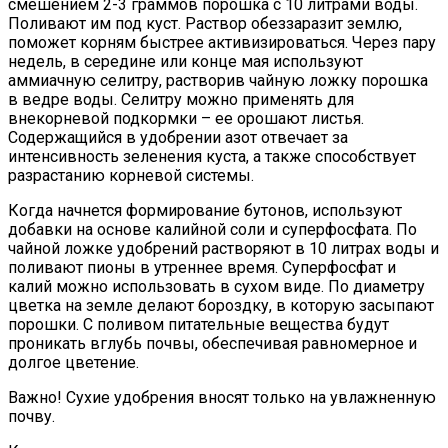
смешением 2-3 граммов порошка с 10 литрами воды.
Поливают им под куст. Раствор обеззаразит землю,
поможет корням быстрее активизироваться. Через пару
недель, в середине или конце мая используют
аммиачную селитру, растворив чайную ложку порошка
в ведре воды. Селитру можно применять для
внекорневой подкормки – ее орошают листья.
Содержащийся в удобрении азот отвечает за
интенсивность зеленения куста, а также способствует
разрастанию корневой системы.
Когда начнется формирование бутонов, используют
добавки на основе калийной соли и суперфосфата. По
чайной ложке удобрений растворяют в 10 литрах воды и
поливают пионы в утреннее время. Суперфосфат и
калий можно использовать в сухом виде. По диаметру
цветка на земле делают бороздку, в которую засыпают
порошки. С поливом питательные вещества будут
проникать вглубь почвы, обеспечивая равномерное и
долгое цветение.
Важно! Сухие удобрения вносят только на увлажненную
почву.