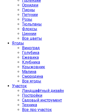
Гортензии
Орхидеи
Пионы
Петунии
Розы
Тюльпаны
Флоксы
Циннии
Все цветы
Ягоды
Виноград
Голубика
Ежевика
Клубника
Крыжовник
Малина
Смородина
Все ягоды
Участок
Ландшафтный дизайн
Постройки
Садовый инструмент
Техника
Все про участок