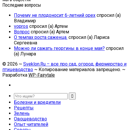
Последние вопросы
Почему не плодоносит 6-летний орех
спросил (а)
Владимир
vopros
спросил (а) Артем
Вопрос
спросил (а) Артем
О темпах роста саженца.
спросил (а) Лариса
Сергеевна
Можно ли сажать георгины в конце мая?
спросил
(а) Лунара
©
2026
~
Sveklon.Ru – все про сад, огород, фермерство и
птицеводство
~ Копирование материалов запрещено. ~
Разработка
WP-Fairytale
Болезни и вредители
Рецепты
Зелень
Овощеводство
Опыт читателей
Советы