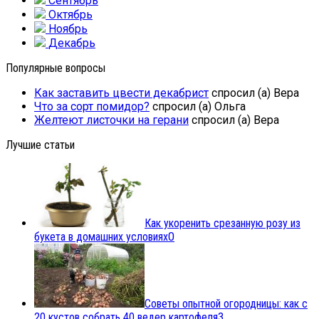
Сентябрь
Октябрь
Ноябрь
Декабрь
Популярные вопросы
Как заставить цвести декабрист
спросил (а) Вера
Что за сорт помидор?
спросил (а) Ольга
Желтеют листочки на герани
спросил (а) Вера
Лучшие статьи
Как укоренить срезанную розу из
букета в домашних условиях
0
Советы опытной огородницы: как с
20 кустов собрать 40 ведер картофеля
3