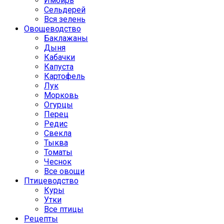
Имбирь
Сельдерей
Вся зелень
Овощеводство
Баклажаны
Дыня
Кабачки
Капуста
Картофель
Лук
Морковь
Огурцы
Перец
Редис
Свекла
Тыква
Томаты
Чеснок
Все овощи
Птицеводство
Куры
Утки
Все птицы
Рецепты