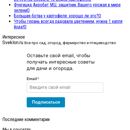
Фунгицид Акробат МЦ: защитник Вашего урожая в мире
зелени
0
Большая ботва у картофеля: хорошо ли это?
0
Чтобы герань всегда радовала цветением, нужна 1 капля
йода!
0
Интересное
Sveklon.ru
Все про сад, огород, фермерство и птицеводство
Оставьте свой email, чтобы
получать интересные советы
для дачи и огорода.
Email
*
Подписаться
Последние комментарии
Мы в соцсетях