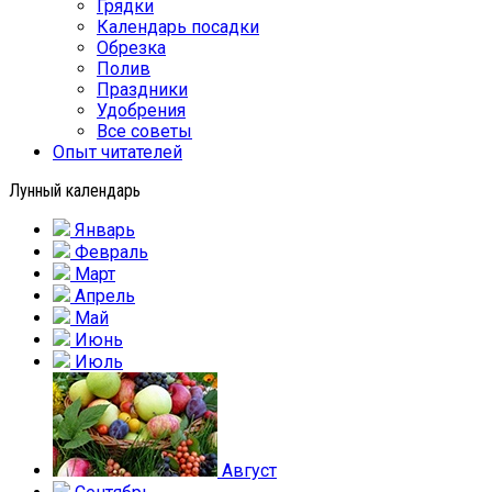
Грядки
Календарь посадки
Обрезка
Полив
Праздники
Удобрения
Все советы
Опыт читателей
Лунный календарь
Январь
Февраль
Март
Апрель
Май
Июнь
Июль
Август