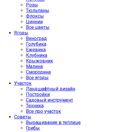
Розы
Тюльпаны
Флоксы
Циннии
Все цветы
Ягоды
Виноград
Голубика
Ежевика
Клубника
Крыжовник
Малина
Смородина
Все ягоды
Участок
Ландшафтный дизайн
Постройки
Садовый инструмент
Техника
Все про участок
Советы
Выращивание в теплице
Грибы