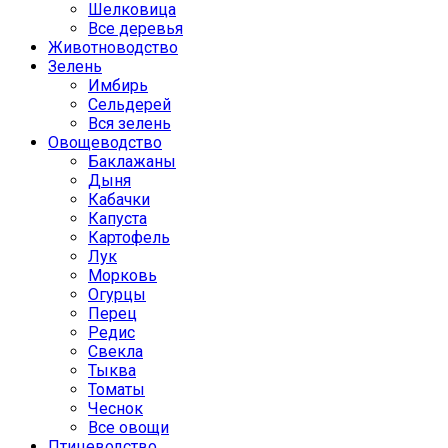
Шелковица
Все деревья
Животноводство
Зелень
Имбирь
Сельдерей
Вся зелень
Овощеводство
Баклажаны
Дыня
Кабачки
Капуста
Картофель
Лук
Морковь
Огурцы
Перец
Редис
Свекла
Тыква
Томаты
Чеснок
Все овощи
Птицеводство