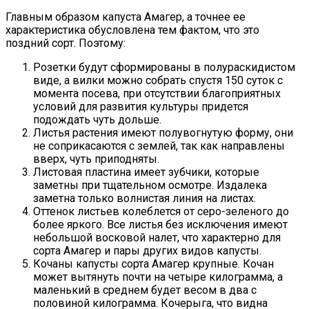
Главным образом капуста Амагер, а точнее ее
характеристика обусловлена тем фактом, что это
поздний сорт. Поэтому:
Розетки будут сформированы в полураскидистом
виде, а вилки можно собрать спустя 150 суток с
момента посева, при отсутствии благоприятных
условий для развития культуры придется
подождать чуть дольше.
Листья растения имеют полувогнутую форму, они
не соприкасаются с землей, так как направлены
вверх, чуть приподняты.
Листовая пластина имеет зубчики, которые
заметны при тщательном осмотре. Издалека
заметна только волнистая линия на листах.
Оттенок листьев колеблется от серо-зеленого до
более яркого. Все листья без исключения имеют
небольшой восковой налет, что характерно для
сорта Амагер и пары других видов капусты.
Кочаны капусты сорта Амагер крупные. Кочан
может вытянуть почти на четыре килограмма, а
маленький в среднем будет весом в два с
половиной килограмма. Кочерыга, что видна