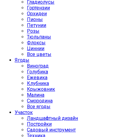
Гладиолусы
Гортензии
Орхидеи
Пионы
Петунии
Розы
Тюльпаны
Флоксы
Циннии
Все цветы
Ягоды
Виноград
Голубика
Ежевика
Клубника
Крыжовник
Малина
Смородина
Все ягоды
Участок
Ландшафтный дизайн
Постройки
Садовый инструмент
Техника