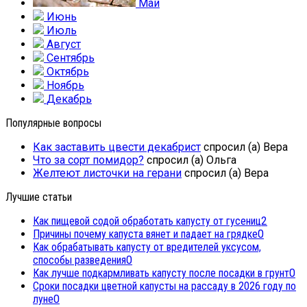
Май
Июнь
Июль
Август
Сентябрь
Октябрь
Ноябрь
Декабрь
Популярные вопросы
Как заставить цвести декабрист
спросил (а) Вера
Что за сорт помидор?
спросил (а) Ольга
Желтеют листочки на герани
спросил (а) Вера
Лучшие статьи
Как пищевой содой обработать капусту от гусениц
2
Причины почему капуста вянет и падает на грядке
0
Как обрабатывать капусту от вредителей уксусом,
способы разведения
0
Как лучше подкармливать капусту после посадки в грунт
0
Сроки посадки цветной капусты на рассаду в 2026 году по
луне
0