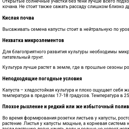
Открытые солнечные участки без тени лучше всего подхо
кочана. Не стоит также сажать рассаду слишком близко др
Кислая почва
Высаживать семена капусты стоит в нейтральную по уро
Нехватка микроэлементов
Для благоприятного развития культуры необходимы микро
питательный грунт.
Культура лучше растет в земле, где в прошлые сезоны ро
Неподходящие погодные условия
Капуста – хладостойкая культура и плохо ощущает себя ж
температура в пределах 17-18 градусов. Температура в 2
Плохое рыхление и редкий или же избыточный поли
Во время формирования розетки листьев у капусты, росто
растение. Листья у капусты мощные, а корневая система 
тогда растению легче качать воду и солнце не успеет исп