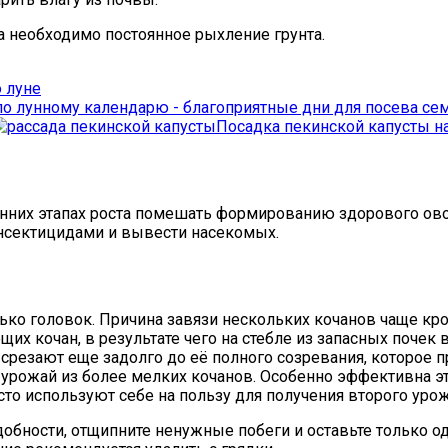
а необходимо постоянное рыхление грунта.
о луне
Посадка пекинской капусты на
нних этапах роста помешать формированию здорового овощ
инсектицидами и вывести насекомых.
олько головок. Причина завязи нескольких кочанов чаще к
щих кочан, в результате чего на стебле из запасных почек
срезают еще задолго до её полного созревания, которое п
 урожай из более мелких кочанов. Особенно эффективна э
то используют себе на пользу для получения второго урож
обности, отщипните ненужные побеги и оставьте только оди