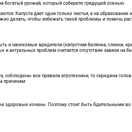
 на богатый урожай, который соберете грядущей осенью.
ся. Капуста дает одни только листья, а на образование ко
ужно делать, чтобы избежать такой проблемы и помочь ра
ь и насекомые вредители (капустная белянка, слизни, кр
ных и актуальных проблем считается отсутствие завязи на б
а, соблюдены все правила агротехники, то середина голо
м причинам:
е здоровые кочаны. Поэтому стоит быть бдительными во в