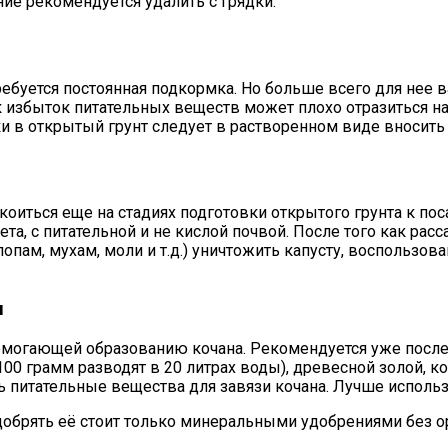
ние рекомендуется удалить с грядки.
требуется постоянная подкормка. Но больше всего для не
избыток питательных веществ может плохо отразиться на к
 в открытый грунт следует в растворенном виде вносить к
коиться еще на стадиях подготовки открытого грунта к п
а, с питательной и не кислой почвой. После того как рас
лопам, мухам, моли и т.д.) уничтожить капусту, воспольз
ы
помогающей образованию кочана. Рекомендуется уже после
0 грамм разводят в 20 литрах воды), древесной золой, ко
 питательные вещества для завязи кочана. Лучше исполь
удобрять её стоит только минеральными удобрениями без о