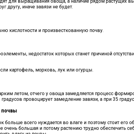
дят для выращивания овоща, а наличие рядом растущих вы
уг другу, иначе завязи не будет.
вню кислотности и произвесткованную почву.
элементы, недостаток которых станет причиной отсутствия
сли картофель, морковь, лук или огурцы.
арким летом, отчего у овоща замедляется процесс формиро
5 градусов провоцирует замедление завязи, а при 35 граду
в почвы
к больше всего нуждается во влаге и поэтому стоит его о
не очень большая и потому растению трудно обеспечить себ
арить влагу из почвы.