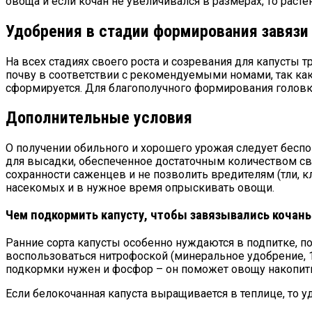
овоща и если кочан не увеличивался в размерах, то расте
Удобрения в стадии формирования завязи
На всех стадиях своего роста и созревания для капусты 
почву в соответствии с рекомендуемыми номами, так как 
сформируется. Для благополучного формирования головки
Дополнительные условия
О получении обильного и хорошего урожая следует беспо
для высадки, обеспеченное достаточным количеством свет
сохранности саженцев и не позволить вредителям (тли, к
насекомых и в нужное время опрыскивать овощи.
Чем подкормить капусту, чтобы завязывались кочан
Ранние сорта капусты особенно нуждаются в подпитке, 
воспользоваться нитрофоской (минеральное удобрение, 10
подкормки нужен и фосфор – он поможет овощу накопить
Если белокочанная капуста выращивается в теплице, то 