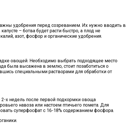
е важны удобрения перед созреванием. Их нужно вводить в
апусте – ботва будет расти быстро, а плод не
алий, азот, фосфор и органические удобрения.
осадке овощей. Необходимо выбрать подходящее место
сада была высажена в землю, стоит позаботиться о
овавшись специальными растворами для обработки от
 2-х недель после первой подкормки овоща
ровьего навоза или настоем птичьего помета. Для
зовать суперфосфат с 16-18% содержанием фосфора.
рганики.