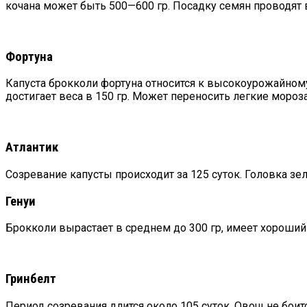
кочана может быть 500—600 гр. Посадку семян проводят 
Фортуна
Капуста брокколи фортуна относится к высокоурожайному 
достигает веса в 150 гр. Может переносить легкие мороза
Атлантик
Созревание капусты происходит за 125 суток. Головка зел
Генуи
Брокколи вырастает в среднем до 300 гр, имеет хороший 
Гринбелт
Период созревания длится около 105 суток. Овощ не боитс