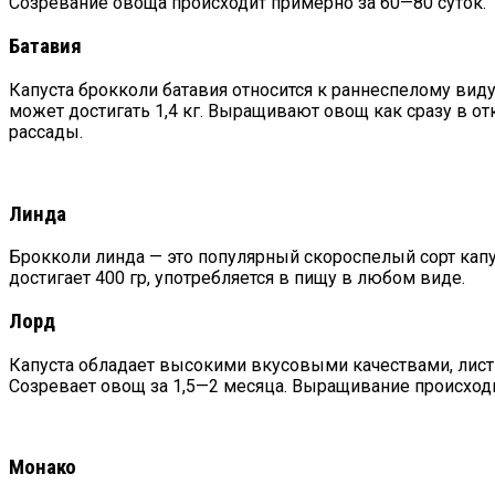
Созревание овоща происходит примерно за 60—80 суток.
Батавия
Капуста брокколи батавия относится к раннеспелому вид
может достигать 1,4 кг. Выращивают овощ как сразу в от
рассады.
Линда
Брокколи линда — это популярный скороспелый сорт капу
достигает 400 гр, употребляется в пищу в любом виде.
Лорд
Капуста обладает высокими вкусовыми качествами, листья
Созревает овощ за 1,5—2 месяца. Выращивание происходи
Монако