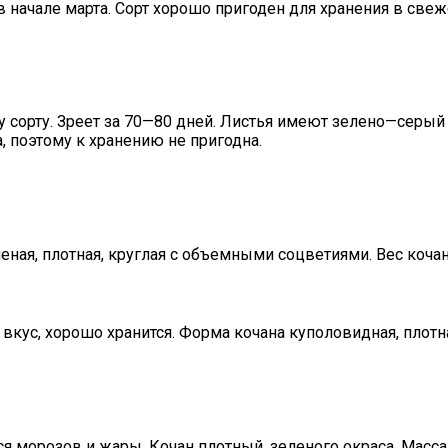
в начале марта. Сорт хорошо пригоден для хранения в све
сорту. Зреет за 70—80 дней. Листья имеют зелено—серый ок
, поэтому к хранению не пригодна.
еная, плотная, круглая с объемными соцветиями. Вес кочана
вкус, хорошо хранится. Форма кочана куполовидная, плотн
я морозов и жары. Кочан плотный, зеленого окраса. Масса 