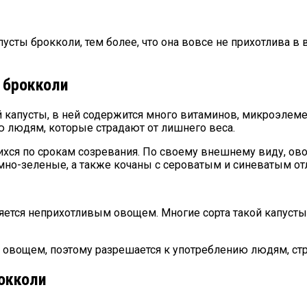
пусты брокколи, тем более, что она вовсе не прихотлива 
 брокколи
 капусты, в ней содержится много витаминов, микроэлеме
ю людям, которые страдают от лишнего веса.
хся по срокам созревания. По своему внешнему виду, ов
емно-зеленые, а также кочаны с сероватым и синеватым от
вляется неприхотливым овощем. Многие сорта такой капуст
м овощем, поэтому разрешается к употреблению людям, ст
окколи