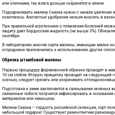
или опилками, так влага дольше сохранится в земле.
Подкармливать малину Сказка нужно с начала цветения и
комплексы. Азотистые удобрения нельзя вносить в весен
При правильной агротехнике о появлении болезней можн
защиту дает бордосская жидкость (не выше 3%). Обновлят
сентябре.
В лабораториях многие сорта малины, имеющие малое к
огородники приловчились к использованию других спосо
Обрезка штамбовой малины
Первую процедуру формовочной обрезки проводят в мае (
10 см стебля. Вторую прищипку проводят на следующий го
осенью, следует срезать или укорачивать отплодоносивш
Подготовка к зиме заключается в связывании зеленых ве
связанные побеги получится зафиксировать в основании 
материалом или камышом.
Малина Сказка – гордость российской селекции, сорт по
небольшой подарок! Существует ремонтантная разновиднос