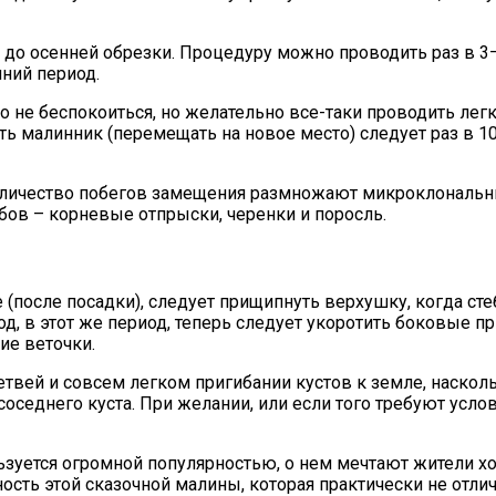
 до осенней обрезки. Процедуру можно проводить раз в 3–
ний период.
о не беспокоиться, но желательно все-таки проводить ле
ь малинник (перемещать на новое место) следует раз в 10
оличество побегов замещения размножают микроклональны
бов – корневые отпрыски, черенки и поросль.
после посадки), следует прищипнуть верхушку, когда стеб
д, в этот же период, теперь следует укоротить боковые п
ие веточки.
твей и совсем легком пригибании кустов к земле, насколь
соседнего куста. При желании, или если того требуют ус
льзуется огромной популярностью, о нем мечтают жители 
ть этой сказочной малины, которая практически не отлича