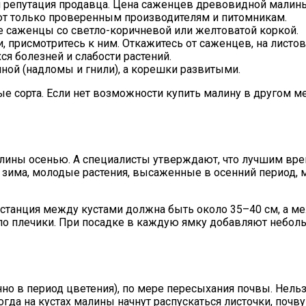
и репутация продавца. Цена саженцев древовидной малины 
ают только проверенным производителям и питомникам.
е саженцы со светло-коричневой или желтоватой коркой.
, присмотритесь к ним. Откажитесь от саженцев, на лист
я болезней и слабости растений.
ной (надломы и гнили), а корешки развитыми.
ые сорта. Если нет возможности купить малину в другом м
ины осенью. А специалисты утверждают, что лучшим врем
 зима, молодые растения, высаженные в осенний период, 
станция между кустами должна быть около 35–40 см, а ме
по плечики. При посадке в каждую ямку добавляют небол
но в период цветения), по мере пересыхания почвы. Нельз
Когда на кустах малины начнут распускаться листочки, поч