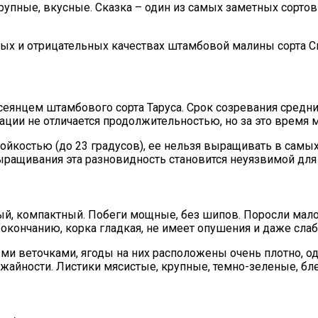
рупные, вкусные. Сказка – один из самых заметных сорто
ных и отрицательных качествах штамбовой малины сорта С
 сеянцем штамбового сорта Таруса. Срок созревания средн
ации не отличается продолжительностью, но за это время
ойкостью (до 23 градусов), ее нельзя выращивать в самых
ращивания эта разновидность становится неуязвимой для 
атый, компактный. Побеги мощные, без шипов. Поросли мал
 окончанию, корка гладкая, не имеет опушения и даже слаб
ми веточками, ягоды на них расположены очень плотно, од
ожайности. Листики мясистые, крупные, темно-зеленые, бл