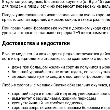
Ягоды конусовидные, блестящие, крупные (от 8 до 15 гра
для продажи, плоды отлично переносят перевозку на даль
Плоды универсального использования, они очень хороши 
приготовления варений, джемов, соков, а также различн
При правильной формировке куста и должном уходе средн
урожаи, которые составляют порядка 7–9 килограммов с 
Достоинства и недостатки
В чаше меда есть и ложка дегтя, редко встречаются дейс
есть и отрицательные стороны, но по сравнению с достои
даже при большом желании сорт не получится вырас
большой урожайности не стоит ждать, если за кустам
за растением нужно следить постоянно, формовочны
Любые хлопоты с малиной Сказка обязательно окупятся, в
хороший вкус и внешний вид ягод, универсальность 
иммунитет к засушливым, жарким периодам;
куст устойчивый, не требует подвязки;
хорошая сопротивляемость опасным болезням и вр