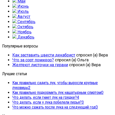
Май
Июнь
Июль
Август
Сентябрь
Октябрь
Ноябрь
Декабрь
Популярные вопросы
Как заставить цвести декабрист
спросил (а) Вера
Что за сорт помидор?
спросил (а) Ольга
Желтеют листочки на герани
спросил (а) Вера
Лучшие статьи
Как правильно садить лук, чтобы выросли крупные
луковицы
2
Как правильно подкормить лук нашатырным спиртом
0
Что делать, если гниет лук на грядке?
4
Что делать, если у лука побелели перья?
3
Что можно сажать после лука на следующий год
0