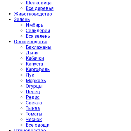
Шелковица
Все деревья
Животноводство
Зелень
Имбирь
Сельдерей
Вся зелень
Овощеводство
Баклажаны
Дыня
Кабачки
Капуста
Картофель
Лук
Морковь
Огурцы
Перец
Редис
Свекла
Тыква
Томаты
Чеснок
Все овощи
Птицеводство