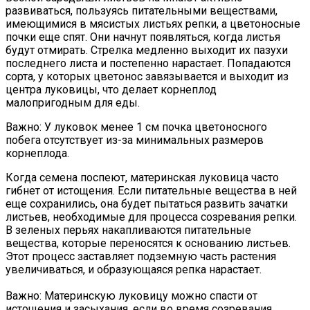
развиваться, пользуясь питательными веществами,
имеющимися в мясистых листьях репки, а цветоносные
почки еще спят. Они начнут появляться, когда листья
будут отмирать. Стрелка медленно выходит их пазухи
последнего листа и постепенно нарастает. Попадаются
сорта, у которых цветонос завязывается и выходит из
центра луковицы, что делает корнеплод
малопригодным для еды.
Важно: У луковок менее 1 см почка цветоносного
побега отсутствует из-за минимальных размеров
корнеплода.
Когда семена поспеют, материнская луковица часто
гибнет от истощения. Если питательные вещества в ней
еще сохранились, она будет пытаться развить зачатки
листьев, необходимые для процесса созревания репки.
В зеленых перьях накапливаются питательные
вещества, которые переносятся к основанию листьев.
Этот процесс заставляет подземную часть растения
увеличиваться, и образующаяся репка нарастает.
Важно: Материнскую луковицу можно спасти от
истощения и засыхания, если во время созревания