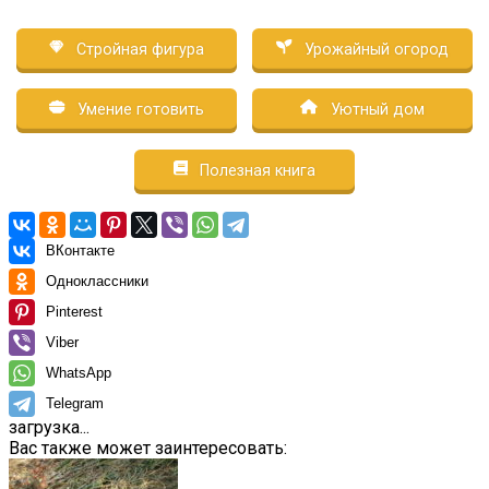
Стройная фигура
Урожайный огород
Умение готовить
Уютный дом
Полезная книга
ВКонтакте
Одноклассники
Pinterest
Viber
WhatsApp
Telegram
загрузка...
Вас также может заинтересовать: