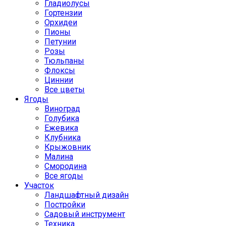
Гладиолусы
Гортензии
Орхидеи
Пионы
Петунии
Розы
Тюльпаны
Флоксы
Циннии
Все цветы
Ягоды
Виноград
Голубика
Ежевика
Клубника
Крыжовник
Малина
Смородина
Все ягоды
Участок
Ландшафтный дизайн
Постройки
Садовый инструмент
Техника