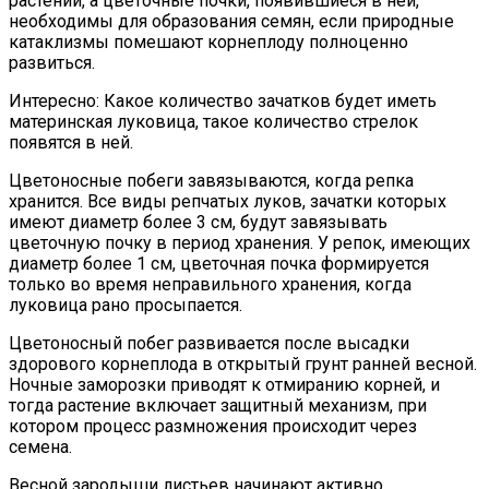
растений, а цветочные почки, появившиеся в ней,
необходимы для образования семян, если природные
катаклизмы помешают корнеплоду полноценно
развиться.
Интересно: Какое количество зачатков будет иметь
материнская луковица, такое количество стрелок
появятся в ней.
Цветоносные побеги завязываются, когда репка
хранится. Все виды репчатых луков, зачатки которых
имеют диаметр более 3 см, будут завязывать
цветочную почку в период хранения. У репок, имеющих
диаметр более 1 см, цветочная почка формируется
только во время неправильного хранения, когда
луковица рано просыпается.
Цветоносный побег развивается после высадки
здорового корнеплода в открытый грунт ранней весной.
Ночные заморозки приводят к отмиранию корней, и
тогда растение включает защитный механизм, при
котором процесс размножения происходит через
семена.
Весной зародыши листьев начинают активно