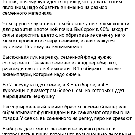
Решая, почему лук идет в стрелку, что делать с этим
явлением, надо обратить внимание на размер
семенного материала.
Чем крупнее луковица, тем больше у нее возможности
для развития цветочной почки. Выборок в 90% находит
силы вырастить цветок, но образование семян у него
может произойти с нарушениями, и они окажутся
пустыми. Поэтому их выламывают.
Высаживая лук на репку, семенной фонд нужно
сортировать. Сначала семенной фонд перебирают,
раскладывая его в 4 емкости. В 1 собирают гнилые
экземпляры, которые надо сжечь.
Во 2 посуду кладут севок, в 3 – выборок, в 4 –
луковицы с диаметром более 6 см., из которых будут
выращивать чернушку.
Рассортированный таким образом посевной материал
обрабатывают фунгицидом и высаживают отдельно на
грядки. У севка, высаженного на репку, перо не срезают.
Выборок дает много зелени и ее нужно срезать и
употреблять в пищу, потому что полноценные луковицы