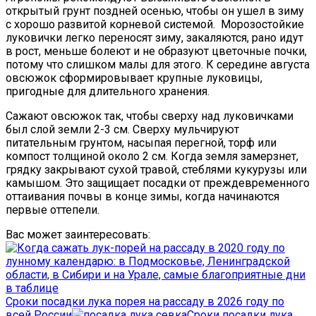
открытый грунт поздней осенью, чтобы он ушел в зиму
с хорошо развитой корневой системой. Морозостойкие
луковички легко переносят зиму, закаляются, рано идут
в рост, меньше болеют и не образуют цветочные почки,
потому что слишком малы для этого. К середине августа
овсюжок сформировывает крупные луковицы,
пригодные для длительного хранения.
Сажают овсюжок так, чтобы сверху над луковичками
был слой земли 2-3 см. Сверху мульчируют
питательным грунтом, насыпая перегной, торф или
компост толщиной около 2 см. Когда земля замерзнет,
грядку закрывают сухой травой, стеблями кукурузы или
камышом. Это защищает посадки от преждевременного
оттаивания почвы в конце зимы, когда начинаются
первые оттепели.
Вас может заинтересовать:
Сроки посадки лука порея на рассаду в 2026 году по
всей России
Сроки посадки лука