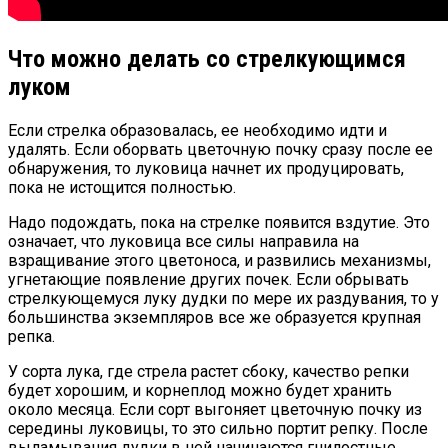
Что можно делать со стрелкующимся
луком
Если стрелка образовалась, ее необходимо идти и
удалять. Если оборвать цветочную почку сразу после ее
обнаружения, то луковица начнет их продуцировать,
пока не истощится полностью.
Надо подождать, пока на стрелке появится вздутие. Это
означает, что луковица все силы направила на
взращивание этого цветоноса, и развились механизмы,
угнетающие появление других почек. Если обрывать
стрелкующемуся луку дудки по мере их раздувания, то у
большинства экземпляров все же образуется крупная
репка.
У сорта лука, где стрела растет сбоку, качество репки
будет хорошим, и корнеплод можно будет хранить
около месяца. Если сорт выгоняет цветочную почку из
середины луковицы, то это сильно портит репку. После
выламывания дудки в ней начинаются гнилостные