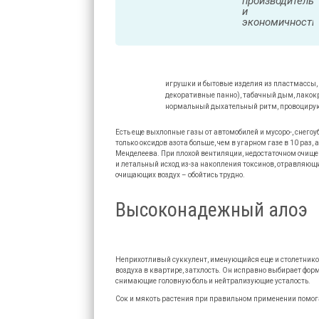
производитель
и
экономичность
игрушки и бытовые изделия из пластмассы, 
декоративные панно), табачный дым, лакок
нормальный дыхательный ритм, провоцирую
Есть еще выхлопные газы от автомобилей и мусоро-, снегоу
только оксидов азота больше, чем в угарном газе в 10 раз, 
Менделеева. При плохой вентиляции, недостаточном очищен
и летальный исход из-за накопления токсинов, отравляющ
очищающих воздух – обойтись трудно.
Высоконадежный алоэ
Неприхотливый суккулент, именующийся еще и столетнико
воздуха в квартире, затхлость. Он исправно выбирает фо
снимающие головную боль и нейтрализующие усталость.
Сок и мякоть растения при правильном применении помог