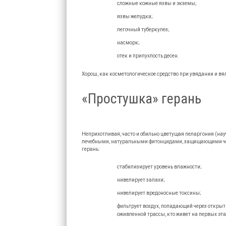
сложные кожные язвы и экземы;
язвы желудка;
легочный туберкулез;
насморк;
отек и припухлость десен.
Хорош, как косметологическое средство при увядании и вя
«Простушка» герань
Неприхотливая, часто и обильно цветущая пеларгония (на
лечебными, натуральными фитонцидами, защищающими чело
герань:
стабилизирует уровень влажности;
нивелирует запахи;
нивелирует вредоносные токсины;
фильтрует воздух, попадающий через открытые
оживленной трассы, кто живет на первых эта