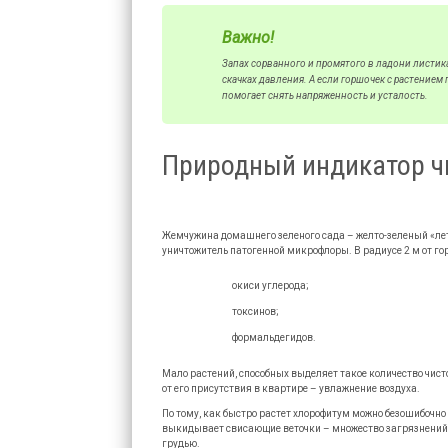
Важно!
Запах сорванного и промятого в ладони листик
скачках давления. А если горшочек с растением 
помогает снять напряженность и усталость.
Природный индикатор ч
Жемчужина домашнего зеленого сада – желто-зеленый «лет
уничтожитель патогенной микрофлоры. В радиусе 2 м от го
окиси углерода;
токсинов;
формальдегидов.
Мало растений, способных выделяет такое количество чисто
от его присутствия в квартире – увлажнение воздуха.
По тому, как быстро растет хлорофитум можно безошибочно 
выкидывает свисающие веточки – множество загрязнений, 
грудью.