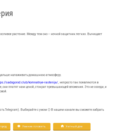
ерия
носливое растение. Между тем оно – ночной защитник легких. Вычищает
 и дальше налаживать домашнюю атмосферу.
tps://sadogorod.club/komnatnye-rastenija/
, непросто так появляются в
е, они платят нам ценой, стократ превышающей вложения. Это не соседи, и
овой.
 есть Telegram). Выбирайте с умом 🙂 В нашем канале вы сможете забрать
ород
Умение готовить
Уютный дом