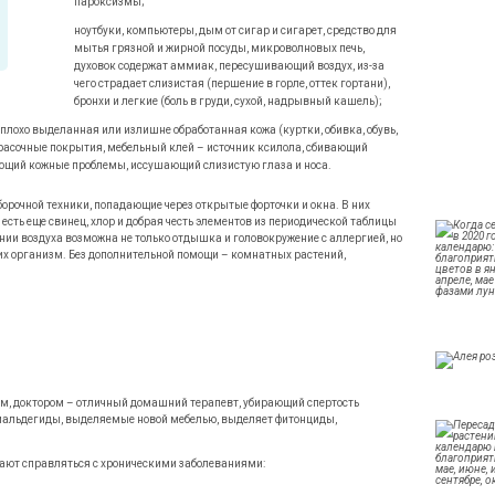
ность
пароксизмы;
ноутбуки, компьютеры, дым от сигар и сигарет, средство для
мытья грязной и жирной посуды, микроволновых печь,
духовок содержат аммиак, пересушивающий воздух, из-за
чего страдает слизистая (першение в горле, оттек гортани),
бронхи и легкие (боль в груди, сухой, надрывный кашель);
плохо выделанная или излишне обработанная кожа (куртки, обивка, обувь,
расочные покрытия, мебельный клей – источник ксилола, сбивающий
щий кожные проблемы, иссушающий слизистую глаза и носа.
борочной техники, попадающие через открытые форточки и окна. В них
а есть еще свинец, хлор и добрая честь элементов из периодической таблицы
ии воздуха возможна не только отдышка и головокружение с аллергией, но
их организм. Без дополнительной помощи – комнатных растений,
м, доктором – отличный домашний терапевт, убирающий спертость
рмальдегиды, выделяемые новой мебелью, выделяет фитонциды,
ают справляться с хроническими заболеваниями: