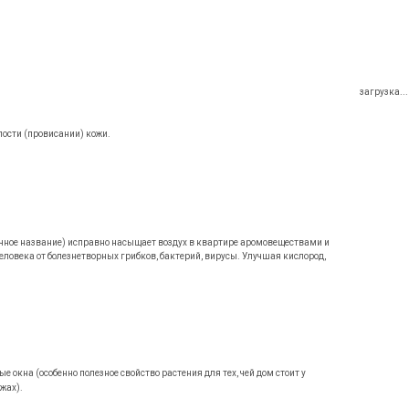
загрузка...
лости (провисании) кожи.
учное название) исправно насыщает воздух в квартире аромовеществами и
века от болезнетворных грибков, бактерий, вирусы. Улучшая кислород,
 окна (особенно полезное свойство растения для тех, чей дом стоит у
жах).