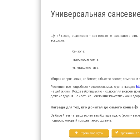
Универсальная сансеви
Щучий хвост, тещин язык – как только не называют это вы
воздух от:
бензола;
трихлороэтилена;
углекислого газа.
Убирая загрязнения, не болеет, а быстро растет, помогая
Растения, все подробности о которых можно узнать здесь
ht
нашей жизни. Когда заботишься о них, поселяя в своем дом
даже не друзья – а часть нашей жизни: качественной и здор
Награда для тех, кто дочитал до самого конца 👍
Выбирайте в награду то, что вам больше нужно (если у вас
подарок, который поможет этого достичь.
Стройная фигура
Урожайный ог