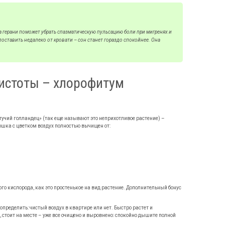
а герани поможет убрать спазматическую пульсацию боли при мигренях и
поставить недалеко от кровати – сон станет гораздо спокойнее. Она
истоты – хлорофитум
учий голландец» (так еще называют это неприхотливое растение) –
ршка с цветком воздух полностью вычищен от:
го кислорода, как это простенькое на вид растение. Дополнительный бонус
определить: чистый воздух в квартире или нет. Быстро растет и
стоит на месте – уже все очищено и выровнено: спокойно дышите полной