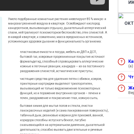
И
Умело подобранные комнатные растения нивелируют 85 % микро- и
ОКТ
макрозагрязнений воздуха в квартире. Освобождают кислород
канцерогенов, вызывающих отдышку, дыхательный аллергический
спазм, нейтрализуют психомоторное беспокойство, отек слизистой. А
в каждой квартире, к сожалению, масса вредоносных источников,
усложняющих здоровое дыхание и функциональность организма:
пластиковые емкости и посуда, мебель из ДВП и ДСП,
бытовой газ, ковровые прорезиненные покрытия источают
Ка
формальдегид, способный спровоцировать аллергические
(а)
кожные и легочные реакции, кандидоз – из-за постоянного
раздражения слизистой, астматические приступы;
Чт
е
чистящие средства для удаления пятен с обивки, ковров,
принтерные картриджи выделяют трихлорэтилен,
Же
вызывающий не только видоизменение психомоторных
Ве
функций, но и поражение внутренних органов – печени и
почек, раздражение и покраснение глаз, кожную сыпь;
бытовая химия для мытья полов и стекла, очистки
лакокрасочных изделий (и сама лакированная поверхность),
табачный дым, резиновые коврики для прихожей, ванной,
коридора способны испускать бензол, пагубно
сказывающийся на артериальном давлении, дыхательной
деятельности, способно вызвать двигательные и речевые