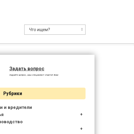
ство
Задать вопрос
Задайте вопрос, наш специалист ответит Вам
Рубрики
и и вредители
ья
новодство