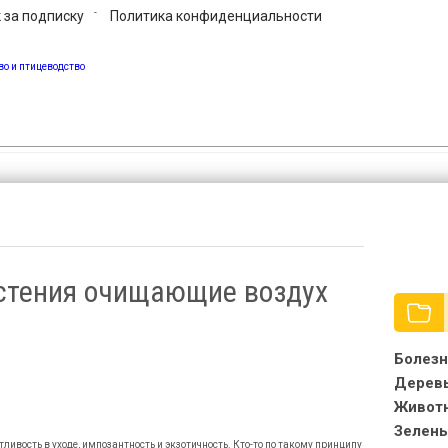
 за подписку
Политика конфиденциальности
сад, огород, фермерство и птицевод
стения очищающие воздух
Болезн
Дерев
Живот
Зелень
тливость в уходе, импозантность и экзотичность. Кто-то по такому принципу