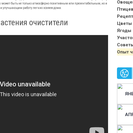
Овоще
 может быть не только атмосферно позитивным или презентабельным, но и
и улучшающим работу легких хозяев дома.
Птице
Рецеп
астения очистители
Цветы 
Ягоды
Участо
Совет
Опыт ч
ЯН
АП