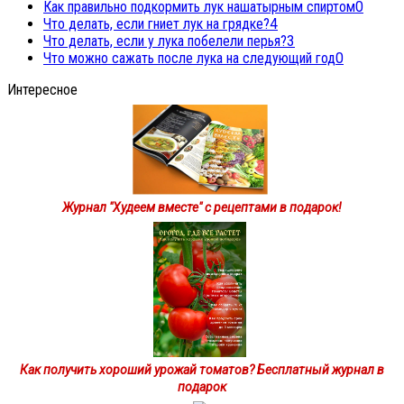
Как правильно подкормить лук нашатырным спиртом
0
Что делать, если гниет лук на грядке?
4
Что делать, если у лука побелели перья?
3
Что можно сажать после лука на следующий год
0
Интересное
Журнал "Худеем вместе" с рецептами в подарок!
Как получить хороший урожай томатов? Бесплатный журнал в
подарок