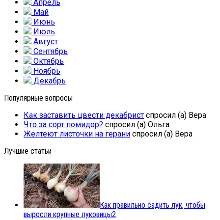
Апрель
Май
Июнь
Июль
Август
Сентябрь
Октябрь
Ноябрь
Декабрь
Популярные вопросы
Как заставить цвести декабрист
спросил (а) Вера
Что за сорт помидор?
спросил (а) Ольга
Желтеют листочки на герани
спросил (а) Вера
Лучшие статьи
Как правильно садить лук, чтобы
выросли крупные луковицы
2