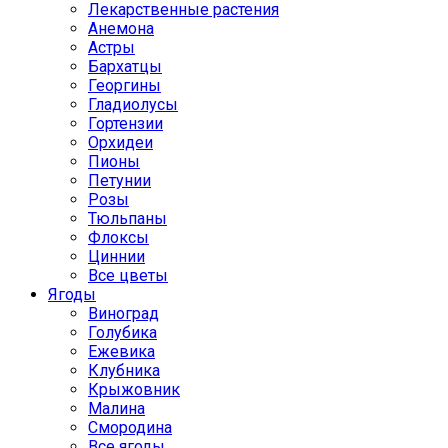
Лекарственные растения
Анемона
Астры
Бархатцы
Георгины
Гладиолусы
Гортензии
Орхидеи
Пионы
Петунии
Розы
Тюльпаны
Флоксы
Циннии
Все цветы
Ягоды
Виноград
Голубика
Ежевика
Клубника
Крыжовник
Малина
Смородина
Все ягоды