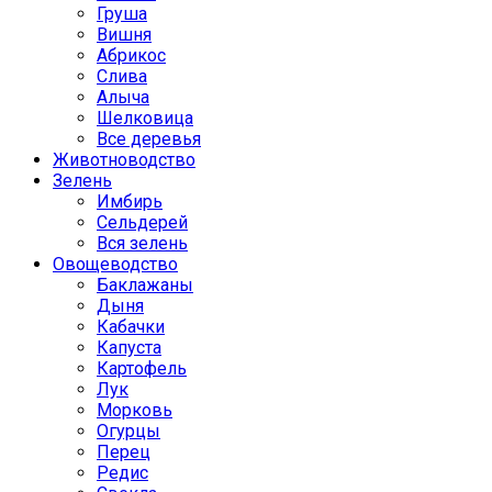
Груша
Вишня
Абрикос
Слива
Алыча
Шелковица
Все деревья
Животноводство
Зелень
Имбирь
Сельдерей
Вся зелень
Овощеводство
Баклажаны
Дыня
Кабачки
Капуста
Картофель
Лук
Морковь
Огурцы
Перец
Редис