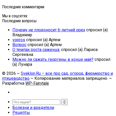
Последние комментарии
Мы в соцсетях
Последние вопросы
Почему не плодоносит 6-летний орех
спросил (а)
Владимир
vopros
спросил (а) Артем
Вопрос
спросил (а) Артем
О темпах роста саженца.
спросил (а) Лариса
Сергеевна
Можно ли сажать георгины в конце мая?
спросил
(а) Лунара
©
2026
~
Sveklon.Ru – все про сад, огород, фермерство и
птицеводство
~ Копирование материалов запрещено. ~
Разработка
WP-Fairytale
Болезни и вредители
Рецепты