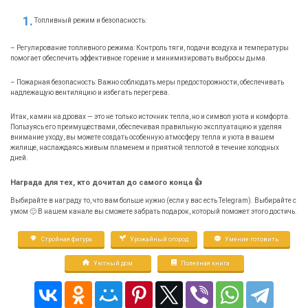
Топливный режим и безопасность:
– Регулирование топливного режима: Контроль тяги, подачи воздуха и температуры
помогает обеспечить эффективное горение и минимизировать выбросы дыма.
– Пожарная безопасность: Важно соблюдать меры предосторожности, обеспечивать
надлежащую вентиляцию и избегать перегрева.
Итак, камин на дровах — это не только источник тепла, но и символ уюта и комфорта.
Пользуясь его преимуществами, обеспечивая правильную эксплуатацию и уделяя
внимание уходу, вы можете создать особенную атмосферу тепла и уюта в вашем
жилище, наслаждаясь живым пламенем и приятной теплотой в течение холодных
дней.
Награда для тех, кто дочитал до самого конца 👍
Выбирайте в награду то, что вам больше нужно (если у вас есть Telegram). Выбирайте с
умом 🙂 В нашем канале вы сможете забрать подарок, который поможет этого достичь.
Стройная фигура
Урожайный огород
Умение готовить
Уютный дом
Полезная книга