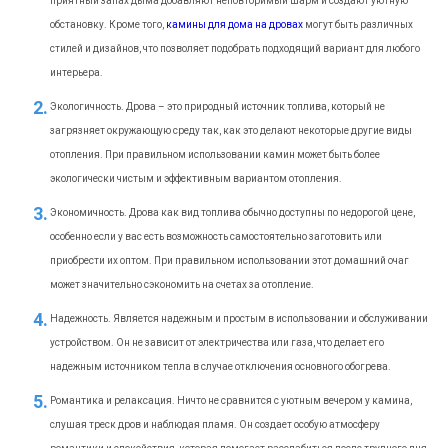
приятный запах дыма добавляют неповторимый шарм и создают уютную
обстановку. Кроме того,
камины для дома на дровах
могут быть различных
стилей и дизайнов, что позволяет подобрать подходящий вариант для любого
интерьера.
Экологичность. Дрова – это природный источник топлива, который не
загрязняет окружающую среду так, как это делают некоторые другие виды
отопления. При правильном использовании камин может быть более
экологически чистым и эффективным вариантом отопления.
Экономичность. Дрова как вид топлива обычно доступны по недорогой цене,
особенно если у вас есть возможность самостоятельно заготовить или
приобрести их оптом. При правильном использовании этот домашний очаг
может значительно сэкономить на счетах за отопление.
Надежность. Является надежным и простым в использовании и обслуживании
устройством. Он не зависит от электричества или газа, что делает его
надежным источником тепла в случае отключения основного обогрева.
Романтика и релаксация. Ничто не сравнится с уютным вечером у камина,
слушая треск дров и наблюдая пламя. Он создает особую атмосферу