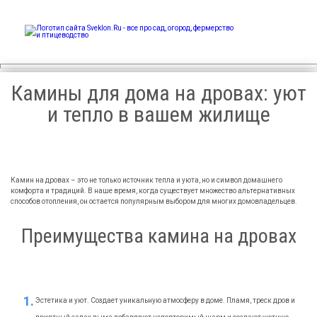
Sveklon.Ru – все про сад,
огород, фермерство и
птицеводство
Камины для дома на дровах: уют
и тепло в вашем жилище
Камин на дровах – это не только источник тепла и уюта, но и символ домашнего
комфорта и традиций. В наше время, когда существует множество альтернативных
способов отопления, он остается популярным выбором для многих домовладельцев.
Преимущества камина на дровах
Эстетика и уют. Создает уникальную атмосферу в доме. Пламя, треск дров и