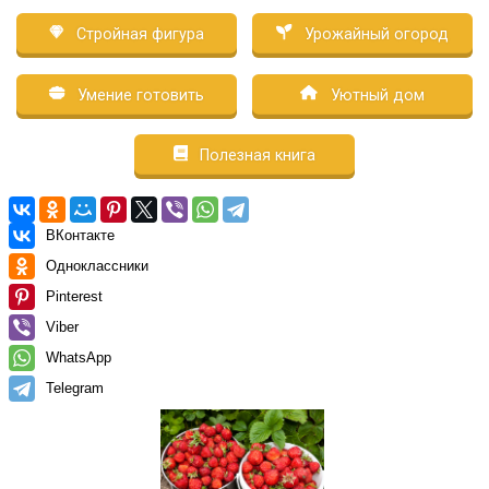
Стройная фигура
Урожайный огород
Умение готовить
Уютный дом
Полезная книга
ВКонтакте
Одноклассники
Pinterest
Viber
WhatsApp
Telegram