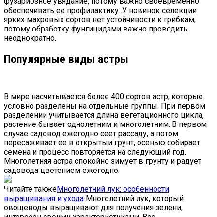
фузариозное увядание, потому важно своевременно
обеспечивать ее профилактику. У новинок селекции
ярких махровых сортов нет устойчивости к грибкам,
потому обработку фунгицидами важно проводить
неоднократно.
Популярные виды астры
В мире насчитывается более 400 сортов астр, которые
условно разделены на отдельные группы. При первом
разделении учитывается длина вегетационного цикла,
растение бывает однолетним и многолетним. В первом
случае садовод ежегодно сеет рассаду, а потом
пересаживает ее в открытый грунт, осенью собирает
семена и процесс повторяется на следующий год.
Многолетняя астра спокойно зимует в грунту и радует
садовода цветением ежегодно.
Читайте также
Многолетний лук: особенности
выращивания и ухода
Многолетний лук, который
овощеводы выращивают для получения зелени,
интересен своими характеристиками. Все…