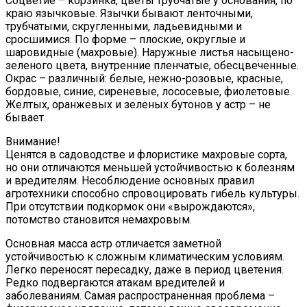
Соцветие – корзинка, цветы трубчатые у основания, по
краю язычковые. Язычки бывают ленточными,
трубчатыми, скругленными, ладьевидными и
сросшимися. По форме – плоские, округлые и
шаровидные (махровые). Наружные листья насыщено-
зеленого цвета, внутренние пленчатые, обесцвеченные.
Окрас – различный: белые, нежно-розовые, красные,
бордовые, синие, сиреневые, лососевые, фиолетовые.
Желтых, оранжевых и зеленых бутонов у астр – не
бывает.
Внимание!
Ценятся в садоводстве и флористике махровые сорта,
но они отличаются меньшей устойчивостью к болезням
и вредителям. Несоблюдение основных правил
агротехники способно спровоцировать гибель культуры.
При отсутствии подкормок они «вырождаются»,
потомство становится немахровым.
Основная масса астр отличается заметной
устойчивостью к сложным климатическим условиям.
Легко переносят пересадку, даже в период цветения.
Редко подвергаются атакам вредителей и
заболеваниям. Самая распространенная проблема –