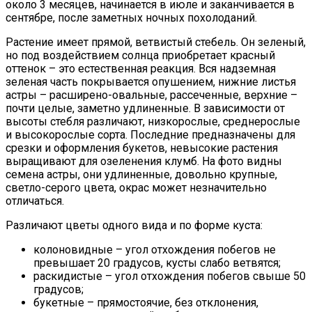
около 3 месяцев, начинается в июле и заканчивается в
сентябре, после заметных ночных похолоданий.
Растение имеет прямой, ветвистый стебель. Он зеленый,
но под воздействием солнца приобретает красный
оттенок – это естественная реакция. Вся надземная
зеленая часть покрывается опушением, нижние листья
астры – расширено-овальные, рассеченные, верхние –
почти целые, заметно удлиненные. В зависимости от
высоты стебля различают, низкорослые, среднерослые
и высокорослые сорта. Последние предназначены для
срезки и оформления букетов, невысокие растения
выращивают для озеленения клумб. На фото видны
семена астры, они удлиненные, довольно крупные,
светло-серого цвета, окрас может незначительно
отличаться.
Различают цветы одного вида и по форме куста:
колоновидные – угол отхождения побегов не
превышает 20 градусов, кусты слабо ветвятся;
раскидистые – угол отхождения побегов свыше 50
градусов;
букетные – прямостоячие, без отклонения,