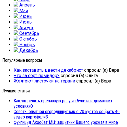
Апрель
Май
Июнь
Июль
Август
Сентябрь
Октябрь
Ноябрь
Декабрь
Популярные вопросы
Как заставить цвести декабрист
спросил (а) Вера
Что за сорт помидор?
спросил (а) Ольга
Желтеют листочки на герани
спросил (а) Вера
Лучшие статьи
Как укоренить срезанную розу из букета в домашних
условиях
0
Советы опытной огородницы: как с 20 кустов собрать 40
ведер картофеля
3
Фунгицид Акробат МЦ: защитник Вашего урожая в мире