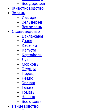
Все деревья
Животноводство
Зелень
Имбирь
Сельдерей
Вся зелень
Овощеводство
Баклажаны
Дыня
Кабачки
Капуста
Картофель
Лук
Морковь
Огурцы
Перец
Редис
Свекла
Тыква
Томаты
Чеснок
Все овощи
Птицеводство