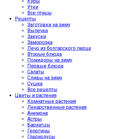
Куры
Утки
Все птицы
Рецепты
Заготовки на зиму
Выпечка
Закуски
Заморозка
Лечо из болгарского перца
Вторые блюда
Помидоры на зиму
Первые блюда
Салаты
Сливы на зиму
Сушка
Все рецепты
Цветы и растения
Комнатные растения
Лекарственные растения
Анемона
Астры
Бархатцы
Георгины
Гладиолусы