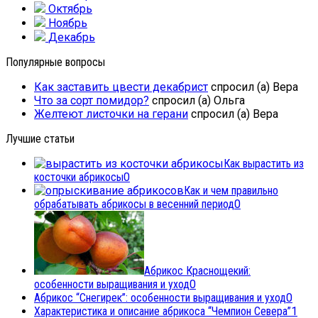
Октябрь
Ноябрь
Декабрь
Популярные вопросы
Как заставить цвести декабрист
спросил (а) Вера
Что за сорт помидор?
спросил (а) Ольга
Желтеют листочки на герани
спросил (а) Вера
Лучшие статьи
Как вырастить из
косточки абрикосы
0
Как и чем правильно
обрабатывать абрикосы в весенний период
0
Абрикос Краснощекий:
особенности выращивания и уход
0
Абрикос “Снегирек”: особенности выращивания и уход
0
Характеристика и описание абрикоса “Чемпион Севера”
1