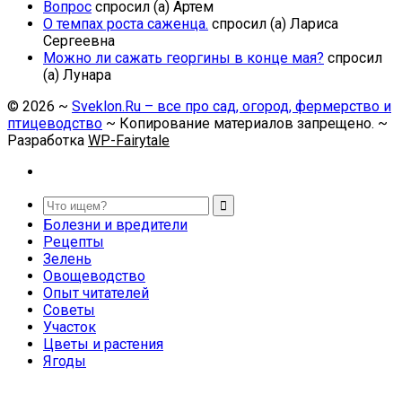
Вопрос
спросил (а) Артем
О темпах роста саженца.
спросил (а) Лариса
Сергеевна
Можно ли сажать георгины в конце мая?
спросил
(а) Лунара
©
2026
~
Sveklon.Ru – все про сад, огород, фермерство и
птицеводство
~ Копирование материалов запрещено. ~
Разработка
WP-Fairytale
Болезни и вредители
Рецепты
Зелень
Овощеводство
Опыт читателей
Советы
Участок
Цветы и растения
Ягоды