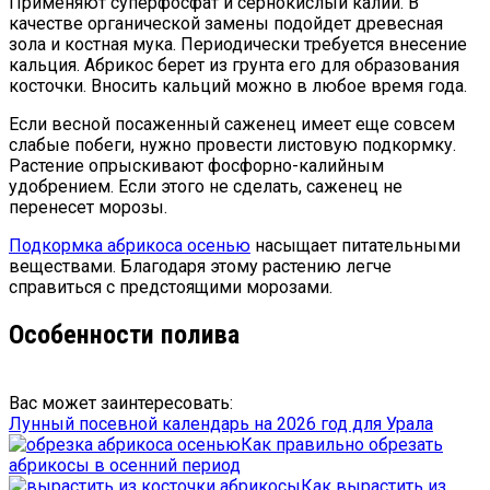
Применяют суперфосфат и сернокислый калий. В
качестве органической замены подойдет древесная
зола и костная мука. Периодически требуется внесение
кальция. Абрикос берет из грунта его для образования
косточки. Вносить кальций можно в любое время года.
Если весной посаженный саженец имеет еще совсем
слабые побеги, нужно провести листовую подкормку.
Растение опрыскивают фосфорно-калийным
удобрением. Если этого не сделать, саженец не
перенесет морозы.
Подкормка абрикоса осенью
насыщает питательными
веществами. Благодаря этому растению легче
справиться с предстоящими морозами.
Особенности полива
Вас может заинтересовать:
Лунный посевной календарь на 2026 год для Урала
Как правильно обрезать
абрикосы в осенний период
Как вырастить из