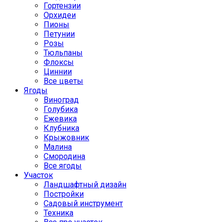
Гортензии
Орхидеи
Пионы
Петунии
Розы
Тюльпаны
Флоксы
Циннии
Все цветы
Ягоды
Виноград
Голубика
Ежевика
Клубника
Крыжовник
Малина
Смородина
Все ягоды
Участок
Ландшафтный дизайн
Постройки
Садовый инструмент
Техника