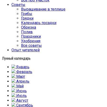
Все про участок
Советы
Выращивание в теплице
Грибы
Грядки
Календарь посадки
Обрезка
Полив
Праздники
Удобрения
Все советы
Опыт читателей
Лунный календарь
Январь
Февраль
Март
Апрель
Май
Июнь
Июль
Август
Сентябрь