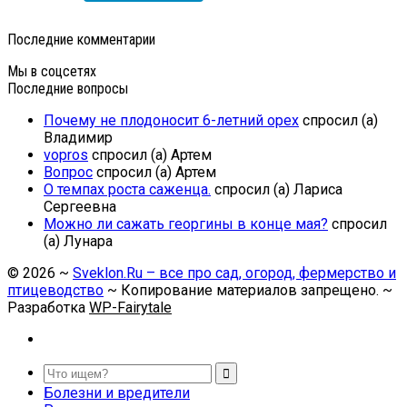
Последние комментарии
Мы в соцсетях
Последние вопросы
Почему не плодоносит 6-летний орех
спросил (а)
Владимир
vopros
спросил (а) Артем
Вопрос
спросил (а) Артем
О темпах роста саженца.
спросил (а) Лариса
Сергеевна
Можно ли сажать георгины в конце мая?
спросил
(а) Лунара
©
2026
~
Sveklon.Ru – все про сад, огород, фермерство и
птицеводство
~ Копирование материалов запрещено. ~
Разработка
WP-Fairytale
Болезни и вредители