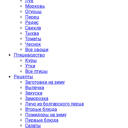
Лук
Морковь
Огурцы
Перец
Редис
Свекла
Тыква
Томаты
Чеснок
Все овощи
Птицеводство
Куры
Утки
Все птицы
Рецепты
Заготовки на зиму
Выпечка
Закуски
Заморозка
Лечо из болгарского перца
Вторые блюда
Помидоры на зиму
Первые блюда
Салаты