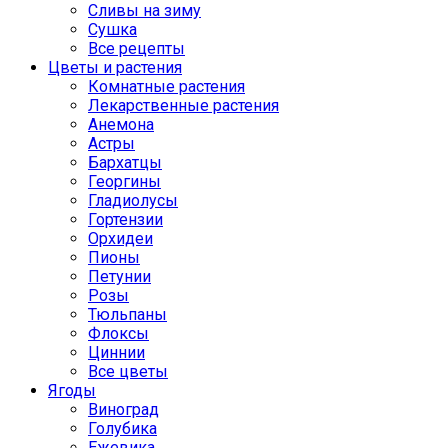
Сливы на зиму
Сушка
Все рецепты
Цветы и растения
Комнатные растения
Лекарственные растения
Анемона
Астры
Бархатцы
Георгины
Гладиолусы
Гортензии
Орхидеи
Пионы
Петунии
Розы
Тюльпаны
Флоксы
Циннии
Все цветы
Ягоды
Виноград
Голубика
Ежевика