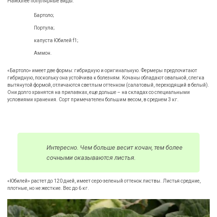
Наиболее популярные виды:
Бартоло;
Портула;
капуста Юбилей f1;
Аммон.
«Бартоло» имеет две формы: гибридную и оригинальную. Фермеры предпочитают
гибридную, поскольку она устойчива к болезням. Кочаны обладают овальной, слегка
вытянутой формой, отличаются светлым оттенком (салатовый, переходящий в белый).
Они долго хранятся на прилавках, еще дольше – на складах со специальными
условиями хранения. Сорт примечателен большим весом, в среднем 3 кг.
Интересно. Чем больше весит кочан, тем более
сочными оказываются листья.
«Юбилей» растет до 120 дней, имеет серо-зеленый оттенок листвы. Листья средние,
плотные, но не жесткие. Вес до 6 кг.