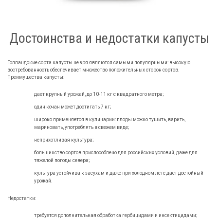
Достоинства и недостатки капусты
Голландские сорта капусты не зря являются самыми популярными: высокую
востребованность обеспечивает множество положительных сторон сортов.
Преимущества капусты:
дает крупный урожай, до 10-11 кг с квадратного метра;
один кочан может достигать 7 кг;
широко применяется в кулинарии: плоды можно тушить, варить,
мариновать, употреблять в свежем виде;
неприхотливая культура;
большинство сортов приспособлено для российских условий, даже для
тяжелой погоды севера;
культура устойчива к засухам и даже при холодном лете дает достойный
урожай.
Недостатки:
требуется дополнительная обработка гербицидами и инсектицидами;