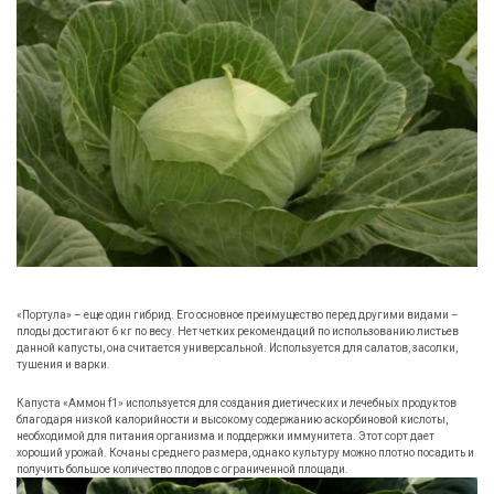
«Портула» – еще один гибрид. Его основное преимущество перед другими видами –
плоды достигают 6 кг по весу. Нет четких рекомендаций по использованию листьев
данной капусты, она считается универсальной. Используется для салатов, засолки,
тушения и варки.
Капуста «Аммон f1» используется для создания диетических и лечебных продуктов
благодаря низкой калорийности и высокому содержанию аскорбиновой кислоты,
необходимой для питания организма и поддержки иммунитета. Этот сорт дает
хороший урожай. Кочаны среднего размера, однако культуру можно плотно посадить и
получить большое количество плодов с ограниченной площади.