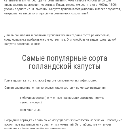
сетевые магазины, рестораны, сети питания. Реже капуста используется для
производства кормов для животных. Плоды в среднем достигают от 900 до 1500 г,
урожай с одного кв. м. высокий. Капуста дешева в обслуживании и легко продается,
что делает ее такой популярной у агротехнических компаний.
Для выращивания в различных условиях были созданы сорта раннеспелые,
среднеспелые, зарубежные и отечественные. О многообразии видов голландской
капусты рассказано ниже.
Самые популярные сорта
голландской капусты
Голландская капуста классифицируется по нескольким факторам.
Самая распространенная классификация сортов – по методу выведения:
гибридные сорта (полученные при помощи скрещивания уже
существующих);
оригинальные.
Гибридные сорта, как правило, не могут давать жизнеспособные семена. Необходимо
постоянно закупаться ими у различных компаний. Зато гибридные культуры
устойчивы к болезням, не боятся заморозков.