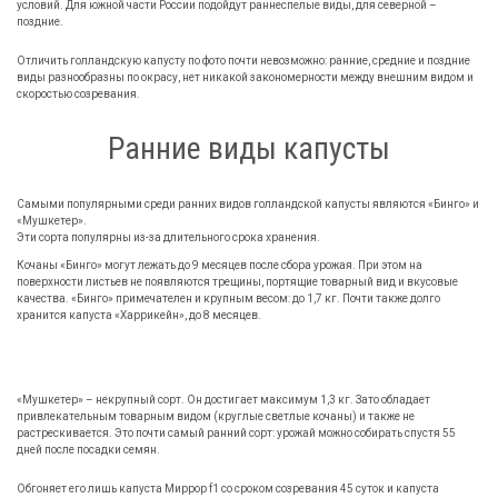
условий. Для южной части России подойдут раннеспелые виды, для северной –
поздние.
Отличить голландскую капусту по фото почти невозможно: ранние, средние и поздние
виды разнообразны по окрасу, нет никакой закономерности между внешним видом и
скоростью созревания.
Ранние виды капусты
Самыми популярными среди ранних видов голландской капусты являются «Бинго» и
«Мушкетер».
Эти сорта популярны из-за длительного срока хранения.
Кочаны «Бинго» могут лежать до 9 месяцев после сбора урожая. При этом на
поверхности листьев не появляются трещины, портящие товарный вид и вкусовые
качества. «Бинго» примечателен и крупным весом: до 1,7 кг. Почти также долго
хранится капуста «Харрикейн», до 8 месяцев.
«Мушкетер» – некрупный сорт. Он достигает максимум 1,3 кг. Зато обладает
привлекательным товарным видом (круглые светлые кочаны) и также не
растрескивается. Это почти самый ранний сорт: урожай можно собирать спустя 55
дней после посадки семян.
Обгоняет его лишь капуста Миррор f1 со сроком созревания 45 суток и капуста