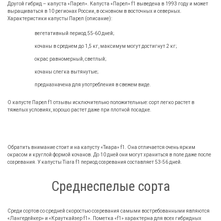
Другой гибрид – капуста «Парел». Капуста «Парел» f1 выведена в 1993 году и может
выращиваться в 10 регионах России, в основном в восточных и северных.
Характеристики капусты Парел (описание):
вегетативный период 55-60 дней;
кочаны в среднем до 1,5 кг, максимум могут достигнут 2 кг;
окрас равномерный, светлый;
кочаны слегка вытянутые;
предназначена для употребления в свежем виде.
О капусте Парел f1 отзывы исключительно положительные: сорт легко растет в
тяжелых условиях, хорошо растет даже при плотной посадке.
Обратить внимание стоит и на капусту «Тиара» f1. Она отличается очень ярким
окрасом и круглой формой кочанов. До 10 дней они могут храниться в поле даже после
созревания. У капусты Tiara f1 период созревания составляет 53-56 дней.
Среднеспелые сорта
Среди сортов со средней скоростью созревания самыми востребованными являются
«Лангедейкер» и «Крауткайзер f1». Пометка «f1» характерна для всех гибридных