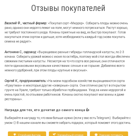
Отзывы покупателей
Василий Ф., частный фермер:
«Покупал сорт «Миррор». Собирать плоды можно очень
рано, однако они недолго лежат на поле, могут немного потрескаться. Растут хорошо,
не требуют постоянного ухода. Кочаны приятные на вид, их быстро покупают. Готов
закупаться этим сортом и дальше, хотя необходимость каждый год снова покупать
семена не радует».
Антонина С., садовод:
«Выращиваю разные гибриды голландской капусты, по 2-3
кочана. Собирать урожай можно с июня по октябрь, поэтому мой стол всегда обеспечен
свежими листьями капусты. Несмотря на то что сорта все разные, они отличаются
почти одинаковыми вкусовыми качествами: сочные и не горькие. Добавляю всего
немного удобрений, при этом плоды крупные и вкусные».
Сергей К., предприниматель:
«На моем подсобном хозяйстве выращиваются сорта
«Краутман» и некоторые другие «северные» сорта. Они отлично растут в открытом
грунте на Урале, требуют только обработки гербицидами. Уход за ними недорогой и
очень простой, по отзывам работников. Кочаны охотно покупают магазины и даже
рестораны».
Награда для тех, кто дочитал до самого конца 👍
Выбирайте в награду то, что вам больше нужно (если у вас есть Telegram). Выбирайте с
умом 🙂 В нашем канале вы сможете забрать подарок, который поможет этого достичь.
Стройная фигура
Урожайный огород
Умение готовить