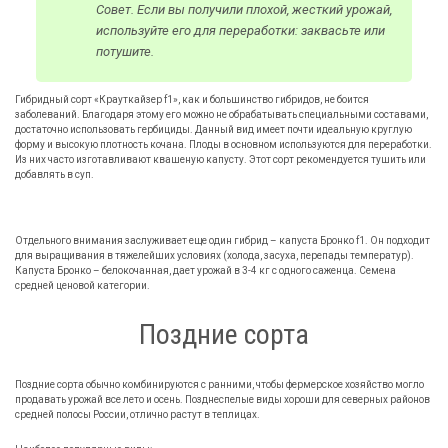
Совет. Если вы получили плохой, жесткий урожай,
используйте его для переработки: заквасьте или
потушите.
Гибридный сорт «Крауткайзер f1», как и большинство гибридов, не боится
заболеваний. Благодаря этому его можно не обрабатывать специальными составами,
достаточно использовать гербициды. Данный вид имеет почти идеальную круглую
форму и высокую плотность кочана. Плоды в основном используются для переработки.
Из них часто изготавливают квашеную капусту. Этот сорт рекомендуется тушить или
добавлять в суп.
Отдельного внимания заслуживает еще один гибрид – капуста Бронко f1. Он подходит
для выращивания в тяжелейших условиях (холода, засуха, перепады температур).
Капуста Бронко – белокочанная, дает урожай в 3-4 кг с одного саженца. Семена
средней ценовой категории.
Поздние сорта
Поздние сорта обычно комбинируются с ранними, чтобы фермерское хозяйство могло
продавать урожай все лето и осень. Позднеспелые виды хороши для северных районов
средней полосы России, отлично растут в теплицах.