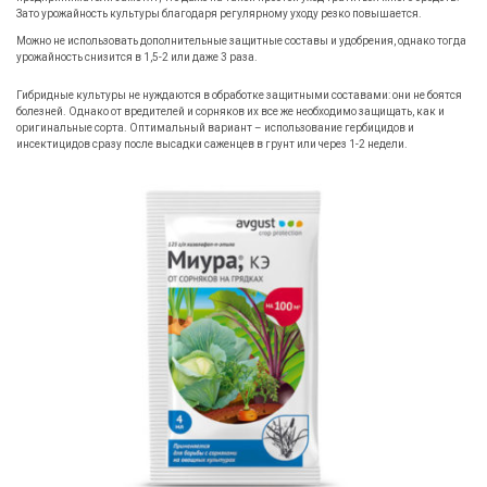
Зато урожайность культуры благодаря регулярному уходу резко повышается.
Можно не использовать дополнительные защитные составы и удобрения, однако тогда
урожайность снизится в 1,5-2 или даже 3 раза.
Гибридные культуры не нуждаются в обработке защитными составами: они не боятся
болезней. Однако от вредителей и сорняков их все же необходимо защищать, как и
оригинальные сорта. Оптимальный вариант – использование гербицидов и
инсектицидов сразу после высадки саженцев в грунт или через 1-2 недели.