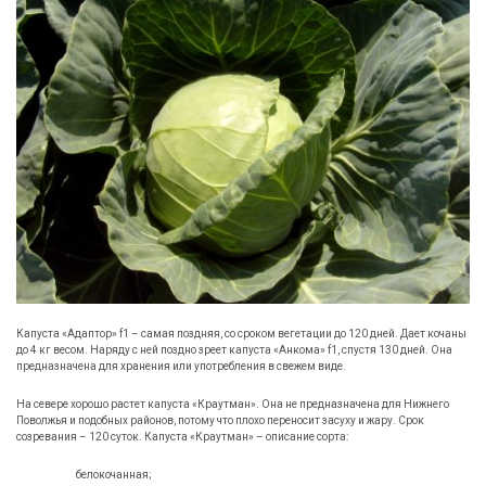
Капуста «Адаптор» f1 – самая поздняя, со сроком вегетации до 120 дней. Дает кочаны
до 4 кг весом. Наряду с ней поздно зреет капуста «Анкома» f1, спустя 130 дней. Она
предназначена для хранения или употребления в свежем виде.
На севере хорошо растет капуста «Краутман». Она не предназначена для Нижнего
Поволжья и подобных районов, потому что плохо переносит засуху и жару. Срок
созревания – 120 суток. Капуста «Краутман» – описание сорта:
белокочанная;