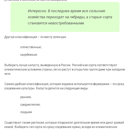
Интересно. В последнее время все сельские
хозяйства переходят на гибриды, а старые сорта
становятся невостребованными.
Другая классификация – по месту селекции:
отечественные;
зарубежные.
Выбирать лучше капусту, выведенную в России. Российские сорта соответствуют
климатическим условиям страны, легко растут в открытом грунте даже при холодном
лете.
Самая удобная классификация, которая издавна используется фермерами – по сроку
созревания культуры. Капуста делится на следующие виды:
ранняя;
среднеспелая;
поздняя.
Существуют также растения, которые плодоносят длительное время или дают урожай
зимой. Выбирать тип сорта по сроку созревания нужно, исходя из климатических