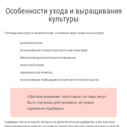
Особенности ухода и выращивания
культуры
Голландская капуста неприхотлива. Основные меры ухода за культурой:
рыхление земли;
использование стимулятора роста при пересадке;
обеспечение дополнительного освещения;
нечастный полив;
подкормка раз в месяц;
использование гербицидов в начале вегетативного цикла.
Обратите внимание. Некоторые составы могут
быть токсичны для человека. Их нужно
тщательно подбирать.
Садоводы почти не ощутят затраты на дополнительные удобрения, а вот крупные
предприниматели заметят, что даже на такой простой уход тратиться много средств.