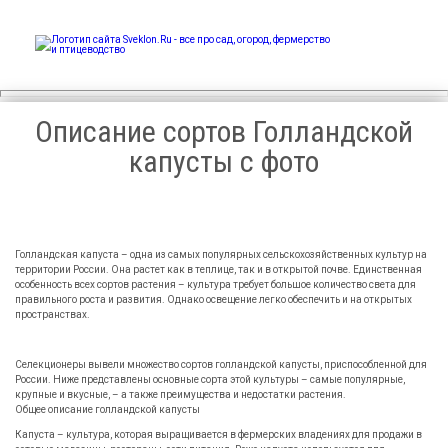
Sveklon.Ru – все про сад,
огород, фермерство и
птицеводство
Описание сортов Голландской
капусты с фото
Голландская капуста – одна из самых популярных сельскохозяйственных культур на
территории России. Она растет как в теплице, так и в открытой почве. Единственная
особенность всех сортов растения – культура требует большое количество света для
правильного роста и развития. Однако освещение легко обеспечить и на открытых
пространствах.
Селекционеры вывели множество сортов голландской капусты, приспособленной для
России. Ниже представлены основные сорта этой культуры – самые популярные,
крупные и вкусные, – а также преимущества и недостатки растения.
Общее описание голландской капусты
Капуста – культура, которая выращивается в фермерских владениях для продажи в