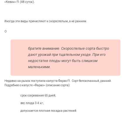
«Кевин» f1 (48 суток).
Иногда эти виды причисляют к скороспелым, а не ранним.
О
братите внимание. Скороспелые сорта быстро
дают урожай при тщательном уходе. При его
недостатке плоды могут быть слишком
маленькими.
Недавно на рынок поступила капуста Фарао f1. Сорт белокочанный, ранний.
Подробнее о капусте «Фарао» (описание сорта):
срок созревания 65 дней;
вес плода 3-4 кг;
допускается плотная посадка растений.